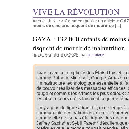
VIVE LA RÉVOLUTION
Accueil du site
>
Comment publier un article
>
GAZA
moins de cinq ans risquent de mourir de (...)
GAZA : 132 000 enfants de moins d
risquent de mourir de malnutrition.
mardi 9 septembre 2025
, par
a_suivre
Israël avec la complicité des États-Unis et l’a
comme Palantir, Microsoft, Google, Amazon qu
l’infrastructure technologique essentielle à l’
de pouvoir réaliser des massacres efficaces, o
rouge et commis les crimes les plus odieux : a
les abattre alors qu’ils faisaient la queue, éma
Il n’y a plus de ligne à franchir, ni de temps à
communauté des nations est mise à l’épreuve
comme elle ne l’a pas été depuis des décennie
Jeffrey Sachs* et Sybil Fares** détaillent qu
pratiques que le monde pourrait prendre, afin