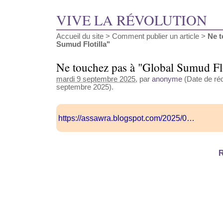
VIVE LA RÉVOLUTION
Accueil du site
>
Comment publier un article
>
Ne t
Sumud Flotilla"
Ne touchez pas à "Global Sumud Flo
mardi 9 septembre 2025
, par
anonyme
(Date de réd
septembre 2025).
https://assawra.blogspot.com/2025/0…
R