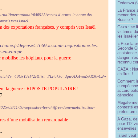
Federova (v
--
La France ai
ournal/international/040925/ventes-d-armes-le-boom-des-
mener des a
Russie ?
ompris-vers-israel
 des exportations françaises, y compris vers Israël
Gaza : se l
victimes du
les israélie
--
« Pour la p
haine.fr/defense/51669-la-sante-requisitionne-les-
Seconde Gu
e-en-europe
assistance
danger n’e
é mobilise les hôpitaux pour la guerre
reconnu com
GAZA : No
--
chiffres !
m/watch?v=49GxY3eI42I&list=PLFakJo_dguUDaFem5AR30-UzV-
Comment l
européenne
ent la guerre : RIPOSTE POPULAIRE !
accord poli
F
génocide
--
Mégaferme 
contesté es
/2025/09/11/10-septembre-les-chiffres-dune-mobilisation-
préfecture 
A Gaza, des
fres d’une mobilisation remarquable
pour 112 v
ensevelies
--
Israël veut 