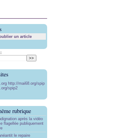
s
blier un article
:
ites
8.org
http://mai68.org/spip
.org/spip2
même rubrique
ndignation après la vidéo
e flagellée publiquement
re
néantit le repaire