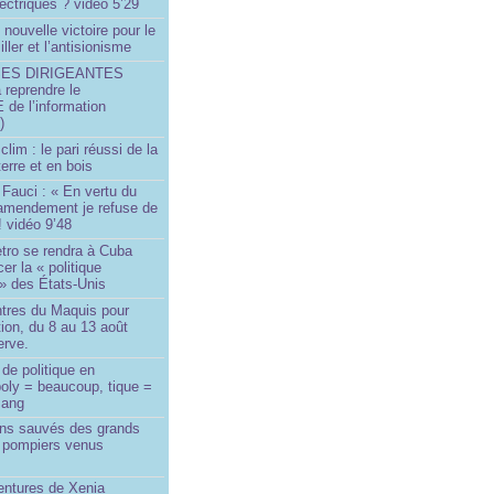
ectriques ? vidéo 5’29
 nouvelle victoire pour le
ller et l’antisionisme
SES DIRIGEANTES
 reprendre le
e l’information
)
lim : le pari réussi de la
erre et en bois
Fauci : « En vertu du
amendement je refuse de
! vidéo 9’48
tro se rendra à Cuba
er la « politique
» des États-Unis
tres du Maquis pour
ion, du 8 au 13 août
erve.
de politique en
oly = beaucoup, tique =
sang
ins sauvés des grands
0 pompiers venus
ntures de Xenia