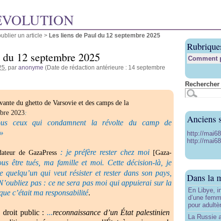
ÉVOLUTION
blier un article
>
Les liens de Paul du 12 septembre 2025
Rubrique
l du 12 septembre 2025
Comment pu
25
, par
anonyme
(Date de rédaction antérieure : 14 septembre
Rechercher 
vante du ghetto de Varsovie et des camps de la
obre 2023
:
Anciens s
us ceux qui condamnent la révolte du camp de
 »
http://mai6
http://mai68
: je préfère rester chez moi
dateur de GazaPress
[Gaza-
s être tués, ma famille et moi. Cette décision-là, je
e quelqu’un qui veut résister et rester dans son pays,
Dans la 
. N’oubliez pas : ce ne sera pas moi qui appuierai sur la
En Libye, i
 que c’était ma responsabilité
.
d’une femm
pour adultè
droit public :
...
reconnaissance d’un État palestinien
La Russie a