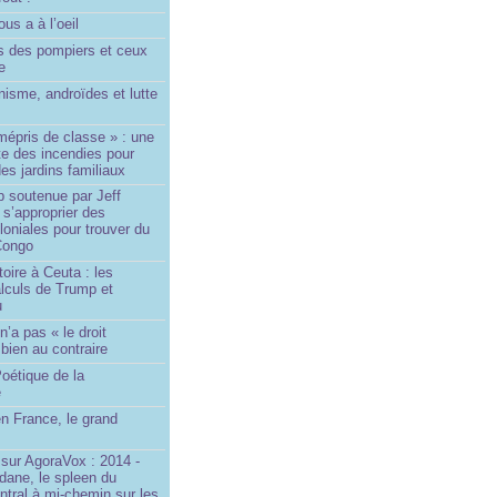
us a à l’oeil
 des pompiers et ceux
le
isme, androïdes et lutte
mépris de classe » : une
ite des incendies pour
es jardins familiaux
p soutenue par Jeff
s’approprier des
loniales pour trouver du
 Congo
toire à Ceuta : les
lculs de Trump et
u
n’a pas « le droit
 bien au contraire
oétique de la
e
n France, le grand
u
sur AgoraVox : 2014 -
dane, le spleen du
ntral à mi-chemin sur les