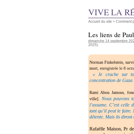
VIVE LA R
Accueil du site
>
Comment pu
Les liens de Pau
dimanche 14 septembre 20
2025).
Norman Finkelstein
,
survi
mort,
enregistrée le 8 oct
« Je crache sur to
concentration de Gaza
Rami Abou Jamous,
f
on
Nous pouvons tou
ville]
.
l’assume. C’est celle d
tant qu’il peut le faire
détente. Mais ils diront
Rafaëlle Maison, Pr de 