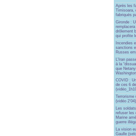
Après les f
Timisoara, 
fabriqués pa
Gironde : U
remplacera 
drôlement b
qui profite 
Incendies 
sanctions 
Russes emp
L’Iran passe
à la “dissu
que Netany
Washingto
COVID : Un
de ces 6 de
(vidéo_1h10
Terrorisme
(vidéo 2’04
Les soldats
refuser les
Marine amé
guerre illég
La vision 
Gaulle (sel