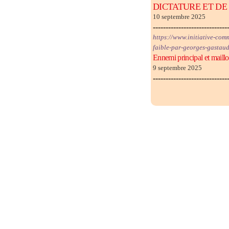
DICTATURE ET DE G
10 septembre 2025
-----------------------------
https://www.initiative-comm
faible-par-georges-gastaud
Ennemi principal et maill
9 septembre 2025
-----------------------------