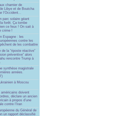
aux charnier de
de Libye et de Boutcha
r l’Occident...
n parc solaire géant
la forêt. Ça tombe
ien ce feux ! On sait à
le crime !
en Espagne : les
européennes contre les
êchent de les combattre
 de la “riposte réactive”
asion préventive” alors
ahu rencontre Trump à
n
e synthèse magistrale
rnières années.
’)
 ukrainien à Moscou
)
 américains doivent
 ordres, déclare un ancien
ricain à propos d’une
ale contre l’Iran
européenne du Général de
on un rapport déclassifié