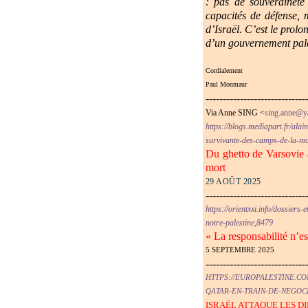
:
pas de souveraineté 
capacités de défense, 
d’Israël. C’est le prolo
d’un gouvernement pale
Cordialement
Paul Monmaur
-----------------------------
V
ia Anne SING <
sing.anne@y
https://blogs.mediapart.fr/ala
survivante-des-camps-de-la-mo
Du ghetto de Varsovie à
mort
29 AOÛT 2025
-----------------------------
https://orientxxi.info/dossiers
notre-palestine,8479
« La responsabilité n’es
5 SEPTEMBRE 2025
-----------------------------
HTTPS://EUROPALESTINE.CO
QATAR-EN-TRAIN-DE-NEGOC
ISRAËL ATTAQUE LES D