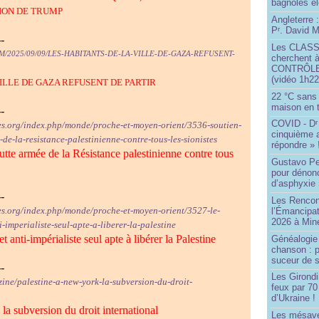
bagnoles él
ION DE TRUMP
Angleterre :
P
. David Mi
r
--
Les CLAS
M/2025/09/09/LES-HABITANTS-DE-LA-VILLE-DE-GAZA-REFUSENT-
cherchent à
CONTRÔLE d
(vidéo 1h22
ILLE DE GAZA REFUSENT DE PARTIR
22 °C sans c
maison en t
--
COVID - D
r
es.org/index.php/monde/proche-et-moyen-orient/3536-soutien-
cinquième 
e-de-la-resistance-palestinienne-contre-tous-les-sionistes
répondre » 
 lutte armée de la Résistance palestinienne contre tous
Gustavo Pe
pour dénonc
d’asphyxie 
--
Les Rencon
es.org/index.php/monde/proche-et-moyen-orient/3527-le-
l’Émancipat
2026 à Min
-imperialiste-seul-apte-a-liberer-la-palestine
 anti-impérialiste seul apte à libérer la Palestine
Généalogie 
chanson : p
suceur de 
--
Les Girond
zine/palestine-a-new-york-la-subversion-du-droit-
feux par 7
d’Ukraine !
la subversion du droit international
Les mésave