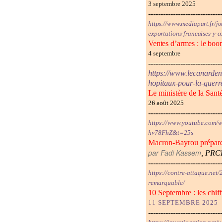
3 septembre 2025
-----------------------------
https://www.mediapart.fr/j
exportations-francaises-y-c
Ventes d’armes : le boom
4 septembre
-----------------------------
https://www.lecanardenc
hopitaux-pour-la-guerr
Le ministère de la Sant
26 août 2025
-----------------------------
https://www.youtube.co
hv78FhZ&t=25s
Macron-Bayrou prépar
par Fadi Kassem
, PRC
-----------------------------
https://contre-attaque.net
remarquable/
10 Septembre : les chif
11 SEPTEMBRE 202
5
-----------------------------