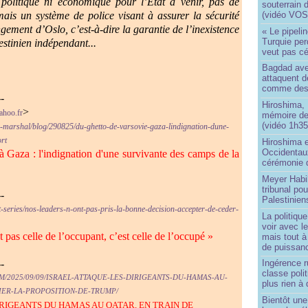
politique ni économique pour l’État à venir, pas de
souterrain 
(vidéo VOS
mais un système de police visant à assurer la sécurité
ngement d’Oslo, c’est-à-dire la garantie de l’inexistence
« Le pipelin
Turquie pe
stinien indépendant...
veut pas cé
Bagdad aver
attaquent de
comme des 
--
Hiroshima, 
>
ahoo.fr
mémoire d
(vidéo 1h35
in-marshal/blog/290825/du-ghetto-de-varsovie-gaza-lindignation-dune-
rt
Hiroshima e
Occidentau
 Gaza : l'indignation d'une survivante des camps de la
cérémonie 
Meyer Habi
tribunal po
--
Palestinien
-et-series/nos-leaders-n-ont-pas-pris-la-bonne-decision-accepter-de-ceder-
La politiqu
voir avec 
t pas celle de l’occupant, c’est celle de l’occupé »
mais tout à
de puissanc
--
Ingérence ru
classe poli
M/2025/09/09/ISRAEL-ATTAQUE-LES-DIRIGEANTS-DU-HAMAS-AU-
plus rien à 
IER-LA-PROPOSITION-DE-TRUMP/
Bientôt une
IRIGEANTS DU HAMAS AU QATAR, EN TRAIN DE