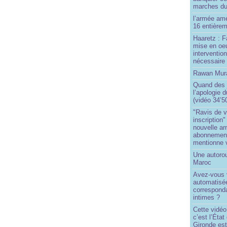
marches du
l’armée amé
16 entièrem
Haaretz : F
mise en oeu
interventio
nécessaire
Rawan Mura
Quand des j
l’apologie 
(vidéo 34’5
"Ravis de v
inscription"
nouvelle ar
abonnement 
mentionne 
Une autoro
Maroc
Avez-vous v
automatisé
correspond
intimes ?
Cette vidéo
c’est l’État
Gironde est