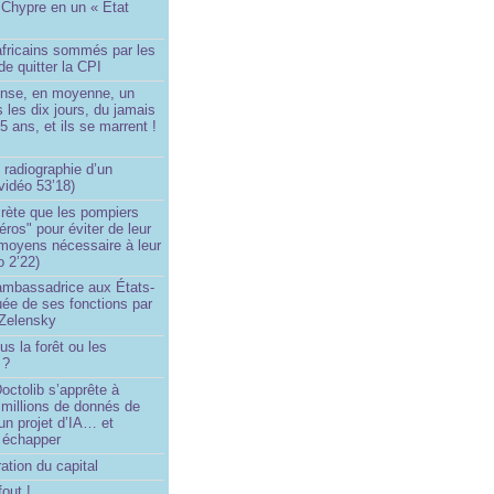
 Chypre en un « État
?
africains sommés par les
de quitter la CPI
ense, en moyenne, un
s les dix jours, du jamais
5 ans, et ils se marrent !
 radiographie d’un
vidéo 53’18)
rète que les pompiers
éros" pour éviter de leur
 moyens nécessaire à leur
o 2’22)
’ambassadrice aux États-
ée de ses fonctions par
Zelensky
us la forêt ou les
 ?
ctolib s’apprête à
 millions de donnés de
un projet d’IA… et
 échapper
ation du capital
fout !