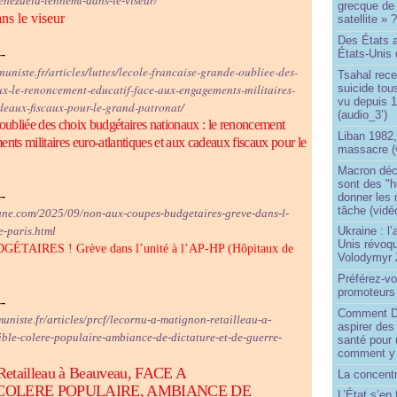
venezuela-lennemi-dans-le-viseur/
grecque de
ns le viseur
satellite » 
Des États 
--
États-Unis 
uniste.fr/articles/luttes/lecole-francaise-grande-oubliee-des-
Tsahal rec
suicide tou
ux-le-renoncement-educatif-face-aux-engagements-militaires-
vu depuis 1
deaux-fiscaux-pour-le-grand-patronat/
(audio_3’)
 oubliée des choix budgétaires nationaux : le renoncement
Liban 1982,
nts militaires euro-atlantiques et aux cadeaux fiscaux pour le
massacre (
Macron déc
sont des "h
--
donner les
tâche (vidé
e.com/2025/09/non-aux-coupes-budgetaires-greve-dans-l-
e-paris.html
Ukraine : l
Unis révoqu
AIRES ! Grève dans l’unité à l’AP-HP (Hôpitaux de
Volodymyr 
Préférez-vo
promoteurs
--
Comment Do
uniste.fr/articles/prcf/lecornu-a-matignon-retailleau-a-
aspirer des
ible-colere-populaire-ambiance-de-dictature-et-de-guerre-
santé pour 
comment y
Retailleau à Beauveau, FACE A
La concentr
 COLERE POPULAIRE, AMBIANCE DE
L’État s’en 