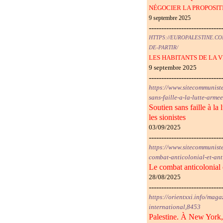
NÉGOCIER LA PROPOSIT
9 septembre 2025
-----------------------------
HTTPS://EUROPALESTINE.CO
DE-PARTIR/
LES HABITANTS DE LA V
9 septembre 2025
-----------------------------
https://www.sitecommunist
sans-faille-a-la-lutte-arme
Soutien sans faille à la
les sionistes
03/09/2025
-----------------------------
https://www.sitecommunist
combat-anticolonial-et-anti
Le combat anticolonial et
28/08/2025
-----------------------------
https://orientxxi.info/maga
international,8453
Palestine. À New York, 