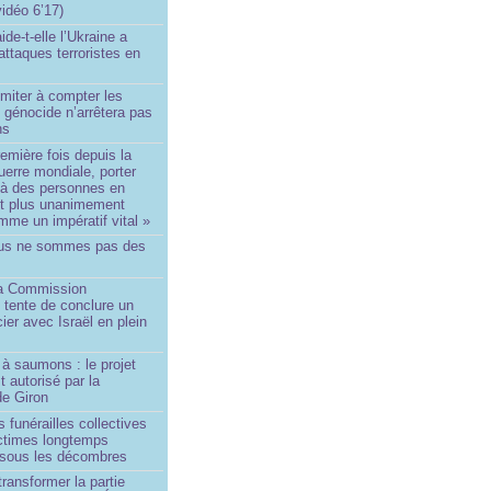
idéo 6’17)
de-t-elle l’Ukraine a
ttaques terroristes en
imiter à compter les
 génocide n’arrêtera pas
ns
remière fois depuis la
erre mondiale, porter
 à des personnes en
st plus unanimement
me un impératif vital »
us ne sommes pas des
a Commission
 tente de conclure un
cier avec Israël en plein
à saumons : le projet
t autorisé par la
de Giron
 funérailles collectives
ictimes longtemps
 sous les décombres
transformer la partie