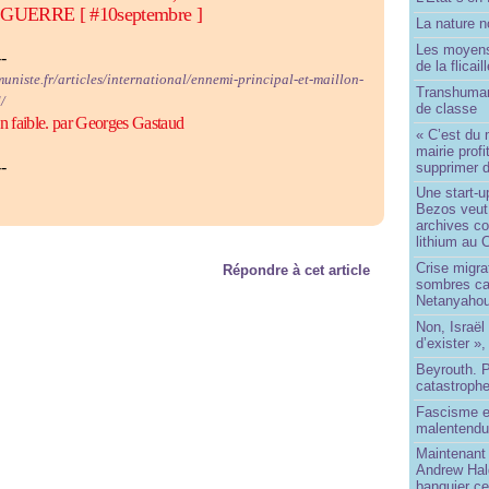
UERRE [ #10septembre ]
La nature no
Les moyens
--
de la flicail
uniste.fr/articles/international/ennemi-principal-et-maillon-
Transhuman
/
de classe
on faible. par Georges Gastaud
« C’est du 
mairie prof
--
supprimer d
Une start-u
Bezos veut 
archives co
lithium au
Crise migra
Répondre à cet article
sombres ca
Netanyaho
Non, Israël 
d’exister »,
Beyrouth. P
catastroph
Fascisme e
malentend
Maintenant 
Andrew Hal
banquier ce