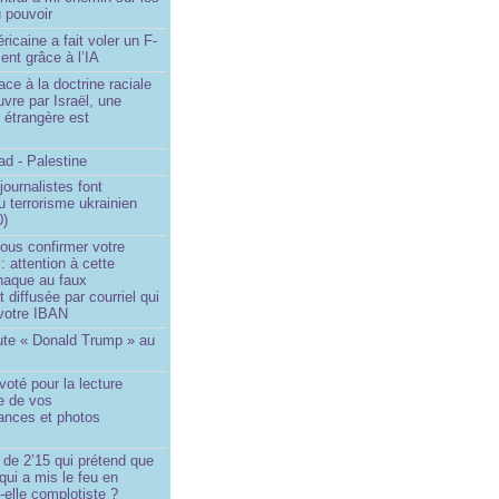
 pouvoir
ricaine a fait voler un F-
ent grâce à l’IA
ace à la doctrine raciale
vre par Israël, une
n étrangère est
d - Palestine
ournalistes font
du terrorisme ukrainien
0)
ous confirmer votre
 : attention à cette
naque au faux
diffusée par courriel qui
votre IBAN
ute « Donald Trump » au
oté pour la lecture
e de vos
ances et photos
 de 2’15 qui prétend que
 qui a mis le feu en
-elle complotiste ?