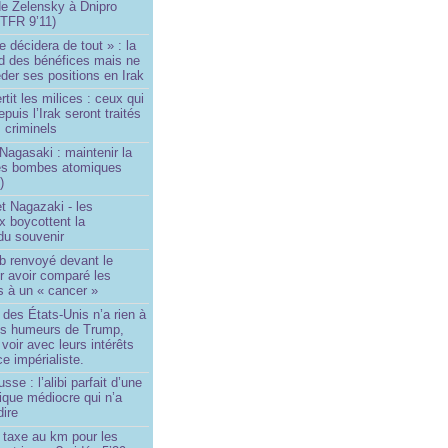
de Zelensky à Dnipro
TFR 9’11)
e décidera de tout » : la
rd des bénéfices mais ne
der ses positions en Irak
tit les milices : ceux qui
puis l’Irak seront traités
criminels
Nagasaki : maintenir la
es bombes atomiques
)
t Nagazaki - les
x boycottent la
du souvenir
b renvoyé devant le
ur avoir comparé les
s à un « cancer »
e des États-Unis n’a rien à
les humeurs de Trump,
 voir avec leurs intérêts
e impérialiste.
sse : l’alibi parfait d’une
tique médiocre qui n’a
dire
 taxe au km pour les