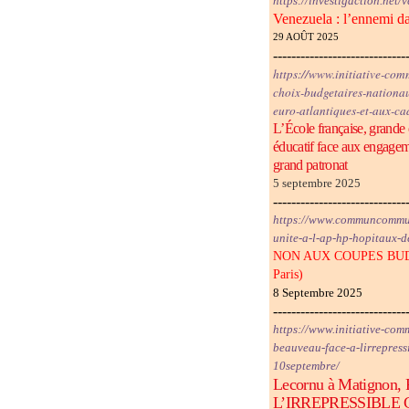
https://investigaction.net/
Venezuela : l’ennemi da
29 AOÛT 2025
-----------------------------
https://www.initiative-comm
choix-budgetaires-nationa
euro-atlantiques-et-aux-ca
L’École française, grande
éducatif face aux engageme
grand patronat
5 septembre 2025
-----------------------------
https://www.communcommun
unite-a-l-ap-hp-hopitaux-d
NON AUX COUPES BUDGÉT
Paris)
8 Septembre 2025
-----------------------------
https://www.initiative-comm
beauveau-face-a-lirrepress
10septembre/
Lecornu à Matignon, 
L’IRREPRESSIBLE