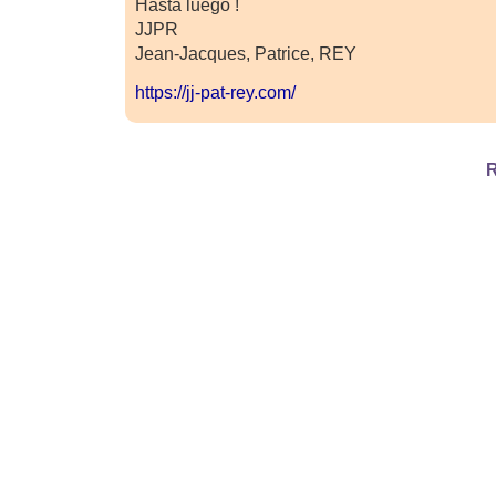
Hasta luego !
JJPR
Jean-Jacques, Patrice, REY
https://jj-pat-rey.com/
R