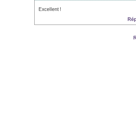
Excellent !
Rép
R