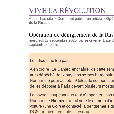
VIVE LA RÉVOLUTION
Accueil du site
>
Comment publier un article
>
Opér
de la Russie
Opération de dénigrement de la Rus
mercredi 17 septembre 2025
, par
anonyme
(Date de
septembre 2025).
Le ridicule ne tue pas !
A en croire "Le Canard enchaîné" de cette sem
aura dépêché deux paysans serbes baragouina
Normandie pour acheter 9 têtes de cochon à u
de les déposer à Paris devant plusieurs mosq
Le paysan soupçonneux (qui n’appartient pas à 
Normandie-Niemen) aurait noté le numéro d’imm
voiture (une Golf) et contacté la gendarmerie qu
DGSI auraient remonté le réseau…