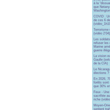
à la “dissu
que Netany
Washingto
COVID : Un
de ces 6 de
(vidéo_1h10
Terrorisme
(vidéo 2’04
Les soldats
refuser les
Marine amé
guerre illég
La vision 
Gaulle (sel
de la CIA)
Le Nicaragu
élections ?
En 2026, 7
forêts sont 
que 30% en
Feux - Un
sacrifiée a
riche (vidéo
Moyen-Orie
sentent tra