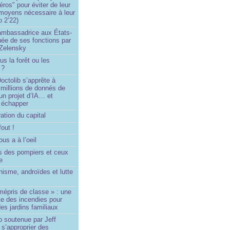
éros" pour éviter de leur
 moyens nécessaire à leur
o 2’22)
’ambassadrice aux États-
ée de ses fonctions par
Zelensky
us la forêt ou les
 ?
ctolib s’apprête à
 millions de donnés de
un projet d’IA… et
 échapper
ation du capital
fout !
us a à l’oeil
 des pompiers et ceux
le
isme, androïdes et lutte
mépris de classe » : une
ite des incendies pour
es jardins familiaux
p soutenue par Jeff
s’approprier des