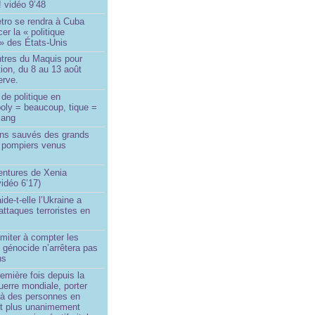
! vidéo 9’48
tro se rendra à Cuba
er la « politique
» des États-Unis
tres du Maquis pour
ion, du 8 au 13 août
erve.
de politique en
oly = beaucoup, tique =
sang
ins sauvés des grands
0 pompiers venus
ntures de Xenia
idéo 6’17)
de-t-elle l’Ukraine a
ttaques terroristes en
imiter à compter les
 génocide n’arrêtera pas
ns
remière fois depuis la
erre mondiale, porter
 à des personnes en
st plus unanimement