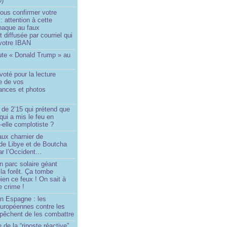
0)
ous confirmer votre
 : attention à cette
naque au faux
diffusée par courriel qui
votre IBAN
ute « Donald Trump » au
oté pour la lecture
e de vos
ances et photos
 de 2’15 qui prétend que
 qui a mis le feu en
-elle complotiste ?
aux charnier de
de Libye et de Boutcha
r l’Occident...
n parc solaire géant
la forêt. Ça tombe
ien ce feux ! On sait à
le crime !
en Espagne : les
européennes contre les
êchent de les combattre
 de la “riposte réactive”