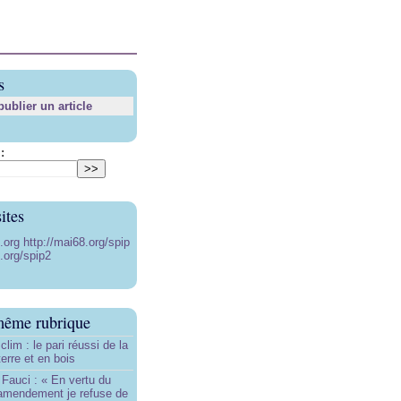
s
blier un article
:
ites
8.org
http://mai68.org/spip
.org/spip2
même rubrique
lim : le pari réussi de la
erre et en bois
Fauci : « En vertu du
amendement je refuse de