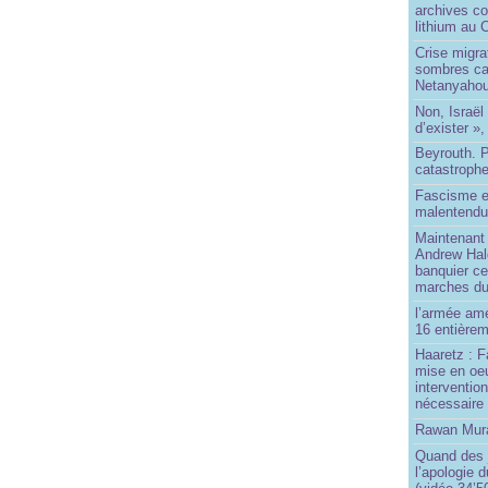
archives co
lithium au
Crise migra
sombres ca
Netanyaho
Non, Israël 
d’exister »,
Beyrouth. P
catastroph
Fascisme e
malentend
Maintenant 
Andrew Hal
banquier ce
marches du
l’armée amé
16 entièrem
Haaretz : F
mise en oeu
interventio
nécessaire
Rawan Mura
Quand des j
l’apologie 