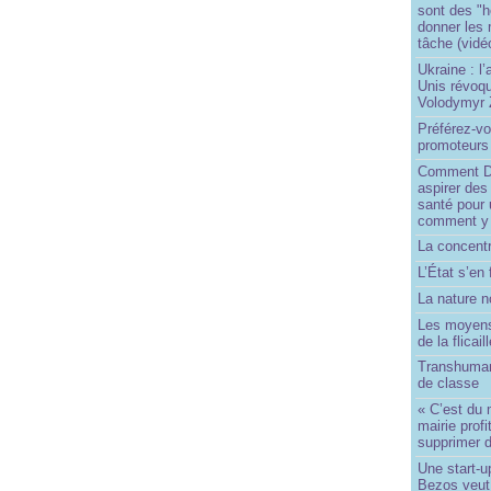
sont des "h
donner les
tâche (vidé
Ukraine : l
Unis révoqu
Volodymyr 
Préférez-vo
promoteurs
Comment Do
aspirer des
santé pour 
comment y
La concentr
L’État s’en 
La nature no
Les moyens
de la flicail
Transhuman
de classe
« C’est du 
mairie prof
supprimer d
Une start-u
Bezos veut 