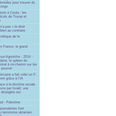
loniales pour trouver du
 Congo
toire à Ceuta : les
lculs de Trump et
u
n’a pas « le droit
 bien au contraire
oétique de la
e
n France, le grand
u
sur AgoraVox : 2014 -
dane, le spleen du
ntral à mi-chemin sur les
 pouvoir
ricaine a fait voler un F-
ent grâce à l’IA
ace à la doctrine raciale
vre par Israël, une
n étrangère est
d - Palestine
ournalistes font
du terrorisme ukrainien