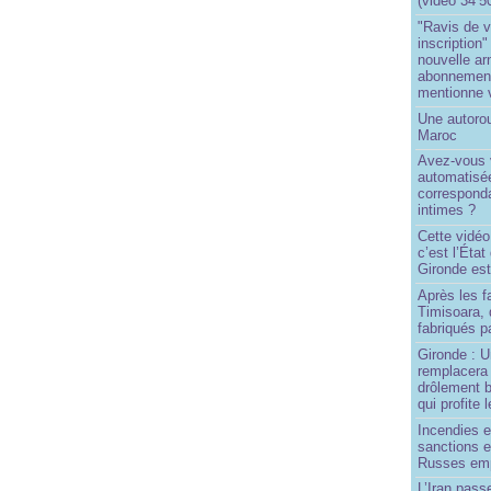
(vidéo 34’5
"Ravis de v
inscription"
nouvelle ar
abonnement 
mentionne 
Une autoro
Maroc
Avez-vous v
automatisé
correspond
intimes ?
Cette vidéo
c’est l’État
Gironde est
Après les f
Timisoara, 
fabriqués pa
Gironde : U
remplacera 
drôlement b
qui profite 
Incendies 
sanctions 
Russes emp
L’Iran passe