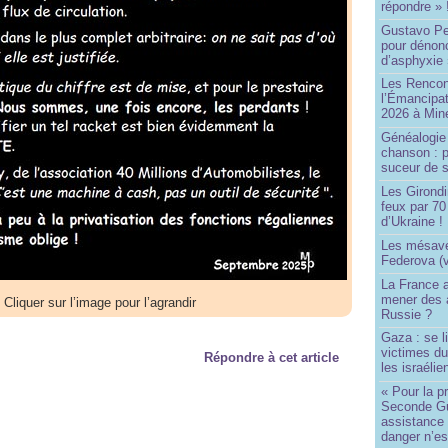
répondre » 
Gustavo Pe
pour dénonc
d’asphyxie 
Les Rencon
l’Émancipat
2026 à Min
Généalogie 
chanson : p
suceur de 
Les Girond
feux par 7
d’Ukraine !
Les mésave
Federova (v
La France ai
mener des a
Cliquer sur l’image pour l’agrandir
Russie ?
Gaza : se l
victimes du
Répondre à cet article
les israélie
« Pour la p
Seconde Gu
assistance
danger n’e