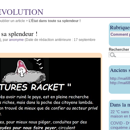
ÉVOLUTION
blier un article
>
L’État dans toute sa splendeur !
Rubrique
 sa splendeur !
Comment pu
5
, par
anonyme
(Date de rédaction antérieure : 17 septembre
Rechercher 
Anciens s
http://mai6
http://mai68
Dans la 
22 °C sans c
maison en t
COVID - D
r
cinquième 