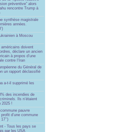
asion préventive” alors
ahu rencontre Trump à
n
e synthèse magistrale
rnières années.
’)
 ukrainien à Moscou
)
 américains doivent
 ordres, déclare un ancien
ricain à propos d’une
ale contre l’Iran
européenne du Général de
on un rapport déclassifié
a a-t-il supprimé les
0% des incendies de
criminels. Ils n’étaient
 2025 !
e commune pauvre
u profit d’une commune
 17’’)
nt - Tous les pays se
his par les USA