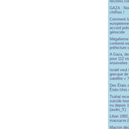
reconnu com
GAZA : No
chiffres !
Comment l
européenne
accord poli
génocide
Mégaferme 
contesté es
préfecture 
A Gaza, des
pour 112 v
ensevelies
Israël veut 
grecque de
satellite » 
Des États 
États-Unis 
Tsahal rec
suicide tou
vu depuis 1
(audio_3’)
Liban 1982,
massacre (
Macron déc