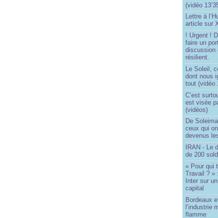
(vidéo 13’3
Lettre à l’
article sur
! Urgent !
faire un por
discussion 
résilient.
Le Soleil, c
dont nous 
tout (vidéo
C’est surto
est visée p
(vidéos)
De Soleima
ceux qui o
devenus le
IRAN - Le d
de 200 sol
« Pour qui 
Travail ? »
Inter sur u
capital
Bordeaux et
l’industrie 
flamme