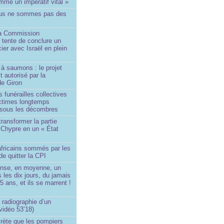
me un impératif vital »
us ne sommes pas des
a Commission
 tente de conclure un
cier avec Israël en plein
à saumons : le projet
t autorisé par la
de Giron
 funérailles collectives
ictimes longtemps
 sous les décombres
transformer la partie
 Chypre en un « État
?
africains sommés par les
de quitter la CPI
ense, en moyenne, un
s les dix jours, du jamais
5 ans, et ils se marrent !
 radiographie d’un
vidéo 53’18)
rète que les pompiers