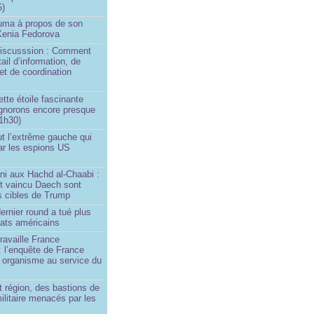
5)
Huma à propos de son
 Xenia Fedorova
 Discusssion : Comment
tail d’information, de
et de coordination
ette étoile fascinante
ignorons encore presque
 1h30)
ut l’extrême gauche qui
ar les espions US
ni aux Hachd al‑Chaabi :
nt vaincu Daech sont
s cibles de Trump
ernier round a tué plus
dats américains
travaille France
 : l’enquête de France
n organisme au service du
 région, des bastions de
militaire menacés par les