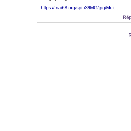
https://mai68.org/spip3/IMG/jpg/Mei…
Rép
R