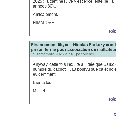
2025 ; la cantine juive y est excellente (je l’a
années 80)…
Amicalement.
HIMALOVE
Rép
Financement libyen : Nicolas Sarkozy con
prison ferme pour association de malfaiteu
25 septembre 2025 21:32, par
Michel
Anyway, cette fois j’exulte à l’idée que Sarko
humide du cachot"… Et pourvu que ça écho
évidemment !
Bien à toi,
Michel
Rép
R