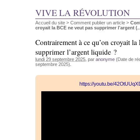
VIVE LA RÉVOLUTION
Accueil du site
>
Comment publier un article
>
Cont
croyait la BCE ne veut pas supprimer l’argent (..
Contrairement à ce qu’on croyait la
supprimer l’argent liquide ?
lundi 29 septembre 2025
, par
anonyme
(Date de réd
septembre 2025).
https://youtu.be/42OtUUq