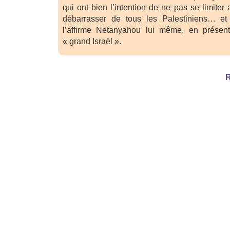
qui ont bien l’intention de ne pas se limite
débarrasser de tous les Palestiniens… e
l’affirme Netanyahou lui même, en présent
« grand Israël ».
R