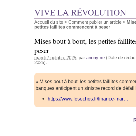
VIVE LA RÉVOLUTION
Accueil du site
>
Comment publier un article
>
Mise
petites faillites commencent à peser
Mises bout à bout, les petites faill
peser
mardi 7 octobre 2025
, par
anonyme
(Date de rédact
2025).
« Mises bout à bout, les petites faillites comme
banques anticipent un sinistre record de défail
https://www.lesechos.fr/finance-mar…
R