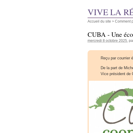
VIVE LA R
Accueil du site
>
Comment pu
CUBA - Une écon
mercredi 8 octobre 2025
, p
Reçu par courrier 
De la part de Mich
Vice président de