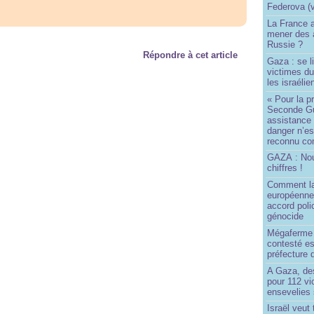
Federova (v
La France ai
mener des a
Russie ?
Répondre à cet article
Gaza : se l
victimes du
les israélie
« Pour la p
Seconde Gu
assistance
danger n’e
reconnu com
GAZA : No
chiffres !
Comment l
européenne
accord poli
génocide
Mégaferme 
contesté es
préfecture 
A Gaza, des
pour 112 v
ensevelies
Israël veut 