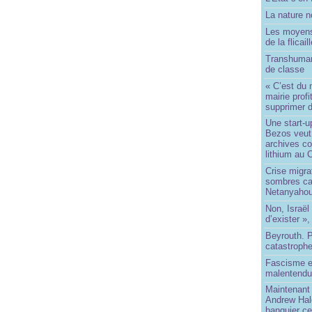
La nature no
Les moyens
de la flicail
Transhuman
de classe
« C’est du 
mairie prof
supprimer d
Une start-u
Bezos veut 
archives co
lithium au
Crise migra
sombres ca
Netanyaho
Non, Israël 
d’exister »,
Beyrouth. P
catastroph
Fascisme e
malentend
Maintenant 
Andrew Hal
banquier ce