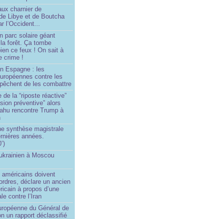
aux charnier de
de Libye et de Boutcha
r l’Occident...
n parc solaire géant
la forêt. Ça tombe
ien ce feux ! On sait à
le crime !
en Espagne : les
européennes contre les
êchent de les combattre
 de la “riposte réactive”
asion préventive” alors
ahu rencontre Trump à
n
e synthèse magistrale
rnières années.
’)
 ukrainien à Moscou
)
 américains doivent
 ordres, déclare un ancien
ricain à propos d’une
ale contre l’Iran
européenne du Général de
on un rapport déclassifié