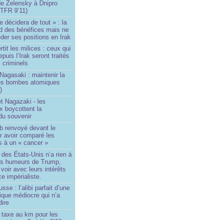
de Zelensky à Dnipro
TFR 9’11)
e décidera de tout » : la
rd des bénéfices mais ne
der ses positions en Irak
tit les milices : ceux qui
puis l’Irak seront traités
criminels
Nagasaki : maintenir la
es bombes atomiques
)
t Nagazaki - les
x boycottent la
du souvenir
b renvoyé devant le
ur avoir comparé les
s à un « cancer »
e des États-Unis n’a rien à
les humeurs de Trump,
 voir avec leurs intérêts
e impérialiste.
sse : l’alibi parfait d’une
tique médiocre qui n’a
dire
 taxe au km pour les