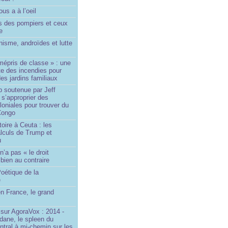
us a à l’oeil
 des pompiers et ceux
le
isme, androïdes et lutte
mépris de classe » : une
ite des incendies pour
es jardins familiaux
p soutenue par Jeff
s’approprier des
loniales pour trouver du
 Congo
toire à Ceuta : les
lculs de Trump et
u
n’a pas « le droit
 bien au contraire
oétique de la
e
n France, le grand
u
sur AgoraVox : 2014 -
dane, le spleen du
ntral à mi-chemin sur les