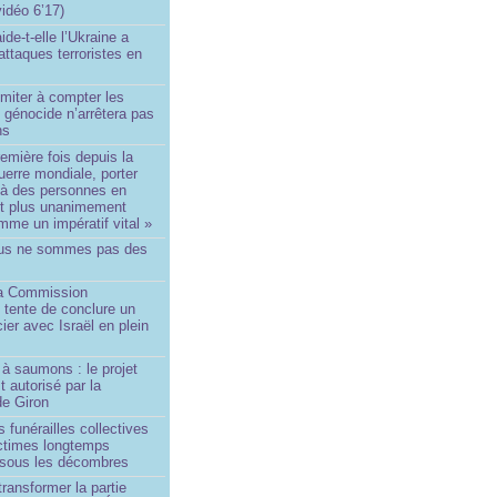
idéo 6’17)
de-t-elle l’Ukraine a
ttaques terroristes en
imiter à compter les
 génocide n’arrêtera pas
ns
remière fois depuis la
erre mondiale, porter
 à des personnes en
st plus unanimement
me un impératif vital »
us ne sommes pas des
a Commission
 tente de conclure un
cier avec Israël en plein
à saumons : le projet
t autorisé par la
de Giron
 funérailles collectives
ictimes longtemps
 sous les décombres
transformer la partie