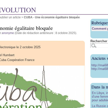
ÉVOLUTION
blier un article
>
CUBA - Une économie égalitaire bloquée
Rubrique
omie égalitaire bloquée
Comment pu
ar
anonyme
(Date de rédaction antérieure : 8 octobre 2025).
Rechercher 
électronique le 2 octobre 2025
el Humbert
Anciens s
 Cuba Coopération France
http://mai6
http://mai68
Dans la 
En Libye, i
d’une femm
pour adultè
La Russie a