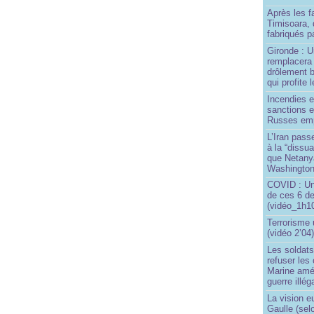
Après les f
Timisoara, 
fabriqués pa
Gironde : U
remplacera 
drôlement b
qui profite 
Incendies 
sanctions 
Russes emp
L’Iran passe
à la “dissu
que Netany
Washingto
COVID : Un
de ces 6 de
(vidéo_1h10
Terrorisme
(vidéo 2’04
Les soldats
refuser les
Marine amé
guerre illég
La vision 
Gaulle (sel