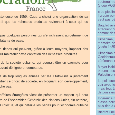
souterrain 
(vidéo VOS
« Le pipelin
Turquie pe
ctorieuse de 1959, Cuba a choisi une organisation de sa
veut pas cé
ctif que les richesses produites reviennent à ceux qui les
Bagdad aver
attaquent de
comme des 
pas quelques personnes qui s’enrichissent au détriment de
Hiroshima, 
bitants du pays.
mémoire d
(vidéo 1h35
ès riches qui peuvent, grâce à leurs moyens, imposer des
Hiroshima e
r maintenir cette captation des richesses produites.
Occidentau
cérémonie 
n de la société cubaine, qui pourrait être un exemple pour
Meyer Habi
ouvent dénigrée et combattue.
tribunal po
Palestinien
s de trop longues années par les Etats-Unis a justement
La politiqu
tomber ce choix de société, en bloquant son développement,
voir avec 
rche pas.
mais tout à
de puissanc
affaires étrangères vient de présenter un rapport qui sera
Ingérence ru
te de l’Assemblée Générale des Nations-Unies, fin octobre,
classe poli
u blocus, et qui détaille les pertes pour l’économie cubaine
plus rien à 
Bientôt une