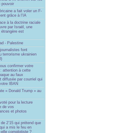
 pouvoir
ricaine a fait voler un F-
ent grâce à l’IA
ace à la doctrine raciale
vre par Israël, une
n étrangère est
d - Palestine
ournalistes font
du terrorisme ukrainien
0)
ous confirmer votre
 : attention à cette
naque au faux
diffusée par courriel qui
votre IBAN
ute « Donald Trump » au
oté pour la lecture
e de vos
ances et photos
 de 2’15 qui prétend que
 qui a mis le feu en
-elle complotiste ?