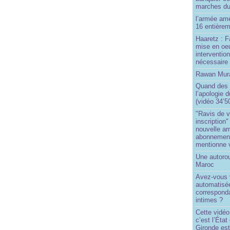
marches du
l’armée amé
16 entièrem
Haaretz : F
mise en oeu
interventio
nécessaire
Rawan Mura
Quand des j
l’apologie 
(vidéo 34’5
"Ravis de v
inscription"
nouvelle ar
abonnement 
mentionne 
Une autoro
Maroc
Avez-vous v
automatisé
correspond
intimes ?
Cette vidéo
c’est l’État
Gironde est