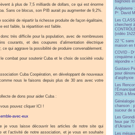
bagnoles él
lèvent à plus de 7,5 milliards de dollars, ce qui est énorme
Angleterre :
a. Sans ce blocus, son PIB aurait pu augmenter de 9,2%.
P
. David Mi
r
Les CLAS
 société de répartir la richesse produite de façon égalitaire,
cherchent à
 est faible, la répartition est faible.
CONTRÔLE d
(vidéo 1h22
t donc très difficile pour la population, avec de nombreuses
22 °C sans c
ins courants, et des coupures d’alimentation électrique
maison en t
 ce qui aggrave la possibilité de produire convenablement.
COVID - D
r
cinquième 
le combat pour soutenir Cuba et le choix de société voulu
répondre » 
Gustavo Pe
pour dénonc
e association Cuba Coopération, en développant de nouveaux
d’asphyxie 
 comme nous le faisons depuis plus de 30 ans avec votre
Les Rencon
l’Émancipat
2026 à Min
llecte de dons pour aider Cuba :
Généalogie 
chanson : p
vous pouvez cliquer ICI !
suceur de 
nsemble-avec-eux
Les Girond
feux par 7
e vous laisse découvrir les articles de notre site qui
d’Ukraine !
ne et l’activité de notre association, et je vous en souhaite
Les mésave