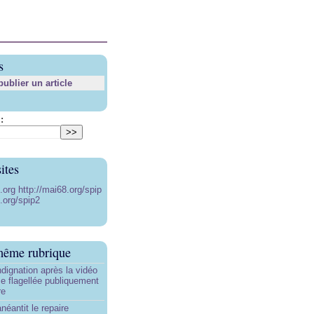
s
blier un article
:
ites
8.org
http://mai68.org/spip
.org/spip2
même rubrique
ndignation après la vidéo
e flagellée publiquement
re
néantit le repaire