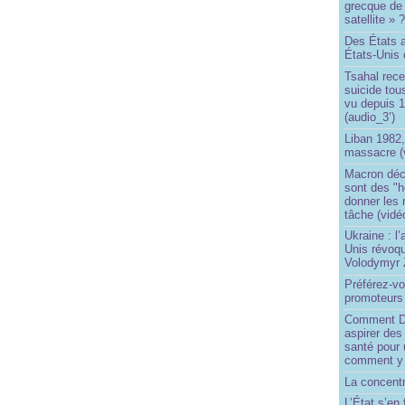
grecque de
satellite » 
Des États 
États-Unis 
Tsahal rec
suicide tou
vu depuis 1
(audio_3’)
Liban 1982,
massacre (
Macron déc
sont des "h
donner les
tâche (vidé
Ukraine : l
Unis révoqu
Volodymyr 
Préférez-vo
promoteurs
Comment Do
aspirer des
santé pour 
comment y
La concentr
L’État s’en 