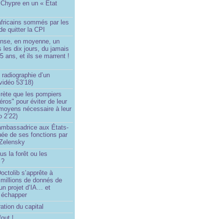
 Chypre en un « État
?
africains sommés par les
de quitter la CPI
ense, en moyenne, un
s les dix jours, du jamais
5 ans, et ils se marrent !
 radiographie d’un
vidéo 53’18)
rète que les pompiers
éros" pour éviter de leur
 moyens nécessaire à leur
o 2’22)
’ambassadrice aux États-
ée de ses fonctions par
Zelensky
us la forêt ou les
 ?
ctolib s’apprête à
 millions de donnés de
un projet d’IA… et
 échapper
ation du capital
fout !