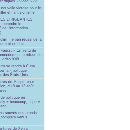
ectriques ? vidéo 5’29
 nouvelle victoire pour le
ller et l’antisionisme
SES DIRIGEANTES
 reprendre le
e l’information
)
lim : le pari réussi de la
erre et en bois
Fauci : « En vertu du
amendement je refuse de
! vidéo 9’48
tro se rendra à Cuba
er la « politique
» des États-Unis
tres du Maquis pour
ion, du 8 au 13 août
erve.
de politique en
oly = beaucoup, tique =
sang
ins sauvés des grands
0 pompiers venus
ntures de Xenia