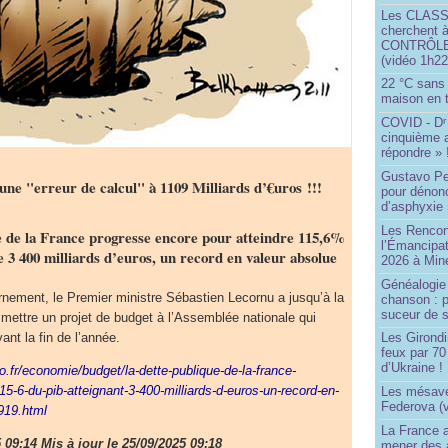
Les CLAS
cherchent à
CONTRÔLE d
(vidéo 1h22
22 °C sans c
maison en t
COVID - D
r
cinquième 
répondre » 
Gustavo Pe
ne "erreur de calcul" à 1109 Milliards d’€uros !!!
pour dénonc
d’asphyxie 
Les Rencon
e de la France progresse encore pour atteindre 115,6%
l’Émancipat
 3 400 milliards d’euros, un record en valeur absolue
2026 à Min
Généalogie 
nement, le Premier ministre Sébastien Lecornu a jusqu’à la
chanson : p
suceur de 
smettre un projet de budget à l’Assemblée nationale qui
ant la fin de l’année.
Les Girond
feux par 7
d’Ukraine !
o.fr/economie/budget/la-dette-publique-de-la-france-
5-6-du-pib-atteignant-3-400-milliards-d-euros-un-record-en-
Les mésave
Federova (v
919.html
La France ai
 09:14 Mis à jour le 25/09/2025 09:18
mener des a