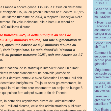
Russie ?
la France a encore gonflé. Fin juin, à l’issue du deuxième
Gaza : se l
le atteignait 115,6% du produit intérieur brut, contre 113,9%
victimes du
les israélie
u deuxième trimestre de 2024, a rapporté l’Insee(Nouvelle
ptembre. En valeur absolue, elle a battu un record en
« Pour la p
Seconde Gu
 400 milliards d’euros.
assistance
danger n’e
me trimestre 2025, la dette publique au sens de
reconnu com
 à 3 416,3 milliards d’euros
, soit une augmentation de
GAZA : No
ros, après une hausse de 40,2 milliards d’euros au
chiffres !
, écrit l’organisme. Le ratio dette/PIB "s’établit à
Comment l
9 % au premier trimestre 2025", soit une hausse de 1,7
européenne
e.
accord poli
génocide
stitut national de la statistique intervient dans un climat
Mégaferme 
ndicats venant d’annoncer une nouvelle journée de
contesté es
préfecture 
e leur dernière entrevue avec Sébastien Lecornu, qui doit
orientations budgétaires. Toujours sans gouvernement, le
A Gaza, des
pour 112 v
squ’à la mi-octobre pour transmettre un projet de budget à
ensevelies
 qui puisse être adopté avant la fin de l’année.
Israël veut 
grecque de
e, la dette des organismes divers de l’administration
satellite » 
e de 1 milliard d’euros, celle des administrations publiques
Des États 
00 millions, tandis que la contribution des administrations de