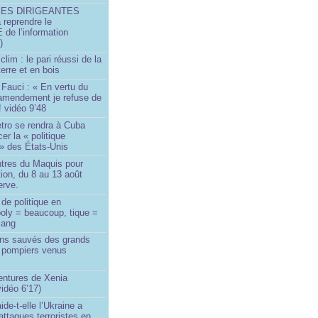
SES DIRIGEANTES
 reprendre le
e l’information
)
lim : le pari réussi de la
erre et en bois
Fauci : « En vertu du
amendement je refuse de
! vidéo 9’48
tro se rendra à Cuba
er la « politique
» des États-Unis
tres du Maquis pour
ion, du 8 au 13 août
erve.
de politique en
oly = beaucoup, tique =
sang
ins sauvés des grands
0 pompiers venus
ntures de Xenia
idéo 6’17)
de-t-elle l’Ukraine a
ttaques terroristes en