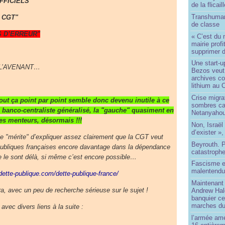
OFFICIELS
de la flicail
Transhuman
S CGT"
de classe
DS D’ERREUR"
« C’est du 
mairie prof
supprimer d
Une start-u
 L’AVENANT…
Bezos veut 
archives co
lithium au
Crise migra
out ça point par point semble donc devenu inutile à ce
sombres ca
banco-centraliste généralisé, la "gauche" quasiment en
Netanyaho
des menteurs, désormais !!!
Non, Israël 
d’exister »,
le "mérite" d’expliquer assez clairement que la CGT veut
Beyrouth. P
publiques françaises encore davantage dans la dépendance
catastroph
e le sont délà, si même c’est encore possible…
Fascisme e
malentend
-dette-publique.com/dette-publique-france/
Maintenant 
, avec un peu de recherche sérieuse sur le sujet !
Andrew Hal
banquier ce
marches du
avec divers liens à la suite :
l’armée amé