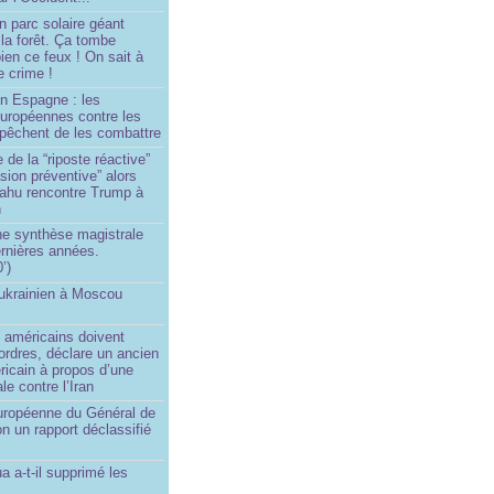
n parc solaire géant
la forêt. Ça tombe
ien ce feux ! On sait à
le crime !
en Espagne : les
européennes contre les
êchent de les combattre
 de la “riposte réactive”
asion préventive” alors
ahu rencontre Trump à
n
e synthèse magistrale
rnières années.
’)
 ukrainien à Moscou
)
 américains doivent
 ordres, déclare un ancien
ricain à propos d’une
ale contre l’Iran
européenne du Général de
on un rapport déclassifié
a a-t-il supprimé les