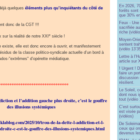
En 2026, 7
 déjà quelques
éléments plus qu’inquiétants du côté de
forêts sont 
que 30% en
Feux - Un
ent donc de la CGT !!!
sacrifiée a
riche (vidéo
e
 sur la réalité de notre XXI
siècle !
Moyen-Orie
sentent tra
 existe, elle est donc encore à ouvrir, et manifestement
(vidéo 13’3
résidus de la classe politico-syndicale actuelle d’un bord à
Lettre à l’
seudos-"extrêmes" d’opérette médiatique.
article sur
! Urgent !
faire un por
discussion 
résilient.
********************************
Le Soleil, c
dont nous 
diction et l’addition gauche plus droite, c’est le gouffre
tout (vidéo
des illusions systémiques
C’est surto
est visée p
(vidéos)
eklablog.com/2025/10/trou-de-la-dette-l-addiction-et-l-
De Soleima
droite-c-est-le-gouffre-des-illusions-systemiques.html
ceux qui o
devenus le