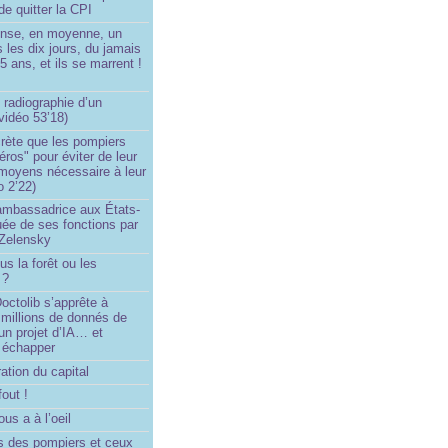
de quitter la CPI
ense, en moyenne, un
s les dix jours, du jamais
5 ans, et ils se marrent !
 radiographie d’un
vidéo 53’18)
rète que les pompiers
éros" pour éviter de leur
 moyens nécessaire à leur
o 2’22)
’ambassadrice aux États-
ée de ses fonctions par
Zelensky
us la forêt ou les
 ?
ctolib s’apprête à
 millions de donnés de
un projet d’IA… et
 échapper
ation du capital
fout !
us a à l’oeil
 des pompiers et ceux