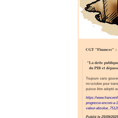
CGT "Finances" : u
"La dette publiqu
du PIB et dépasse
Toujours sans gouver
mi-octobre pour tran
puisse être adopté av
https://www.franceinf
progresse-encore-a-11
valeur-absolue_7512
Publié le 25/09/2025