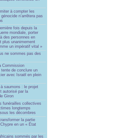
imiter à compter les
 génocide n’arrêtera pas
ns
remière fois depuis la
erre mondiale, porter
 à des personnes en
st plus unanimement
me un impératif vital »
us ne sommes pas des
a Commission
 tente de conclure un
cier avec Israël en plein
à saumons : le projet
t autorisé par la
de Giron
 funérailles collectives
ictimes longtemps
 sous les décombres
transformer la partie
 Chypre en un « État
?
africains sommés par les