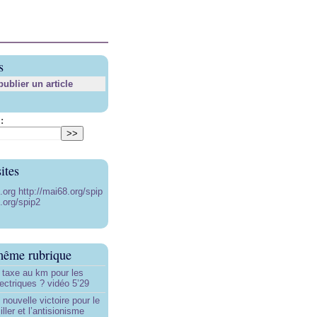
s
blier un article
:
ites
8.org
http://mai68.org/spip
.org/spip2
même rubrique
 taxe au km pour les
ectriques ? vidéo 5’29
 nouvelle victoire pour le
ller et l’antisionisme