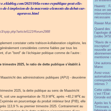
16 entièrem
nce.eklablog.com/2025/10/la-veme-republique-peut-elle-
Haaretz : F
es-de-l-implosion-de-la-macronie-elements-du-debat-sur-
mise en oeu
agoravox.html
interventio
nécessaire
Rawan Mura
Quand des j
ip3/spip.php?article5121#forum2988
l’apologie 
(vidéo 34’5
"Ravis de v
plement constater cette trahison-kollaboration cégétiste, les
inscription"
généralement considérées comme fiables par tous les
nouvelle ar
ent, d’un "bord" de l’échiquier politique comme de l’autre :
abonnement 
mentionne 
Une autoro
 trimestre 2025, le ratio de dette publique s’établit à
Maroc
Avez-vous v
automatisé
de Maastricht des administrations publiques (APU) - deuxième
correspond
intimes ?
Cette vidéo
 trimestre 2025, la dette publique au sens de Maastricht
c’est l’État
d
d
d
€, soit une augmentation de 70,9 M
€, après +40,2 M
€ au
Gironde est
Exprimée en pourcentage du produit intérieur brut (PIB), elle
Après les f
 après 113,9 % au premier trimestre 2025. Contrairement au
Timisoara, 
fabriqués pa