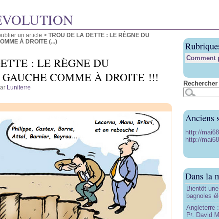
ÉVOLUTION
blier un article
>
TROU DE LA DETTE : LE RÈGNE DU
ME À DROITE (...)
Rubrique
Comment pu
ETTE : LE RÈGNE DU
 GAUCHE COMME À DROITE !!!
Rechercher 
par
Luniterre
Anciens s
http://mai6
http://mai68
Dans la 
Bientôt une
bagnoles él
Angleterre :
P
. David Mi
r