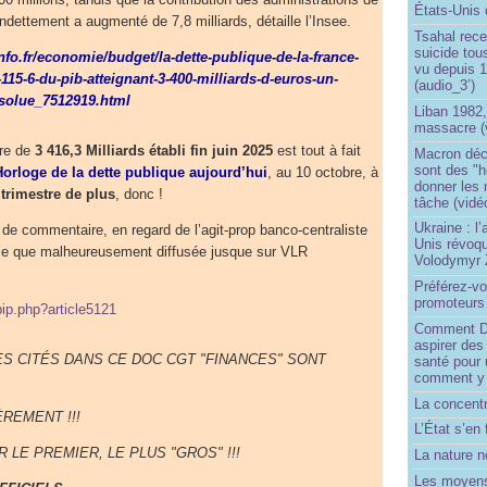
États-Unis 
endettement a augmenté de 7,8 milliards, détaille l’Insee.
Tsahal rec
suicide tou
nfo.fr/economie/budget/la-dette-publique-de-la-france-
vu depuis 1
115-6-du-pib-atteignant-3-400-milliards-d-euros-un-
(audio_3’)
bsolue_7512919.html
Liban 1982,
massacre (
fre de
3 416,3 Milliards établi fin juin 2025
est tout à fait
Macron déc
sont des "h
Horloge de la dette publique aujourd’hui
, au 10 octobre, à
donner les
 trimestre de plus
, donc !
tâche (vidé
Ukraine : l
e commentaire, en regard de l’agit-prop banco-centraliste
Unis révoqu
lle que malheureusement diffusée jusque sur VLR
Volodymyr 
Préférez-vo
promoteurs
pip.php?article5121
Comment Do
aspirer des
ES CITÉS DANS CE DOC CGT "FINANCES" SONT
santé pour 
comment y
La concentr
REMENT !!!
L’État s’en 
LE PREMIER, LE PLUS "GROS" !!!
La nature no
Les moyens