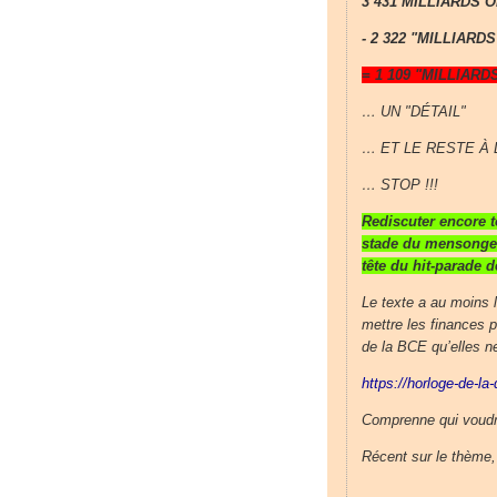
3 431 MILLIARDS 
- 2 322 "MILLIARD
= 1 109 "MILLIAR
… UN "DÉTAIL"
… ET LE RESTE À
… STOP !!!
Rediscuter encore t
stade du mensonge 
tête du hit-parade 
Le texte a au moins 
mettre les finances 
de la BCE qu’elles n
https://horloge-de-la
Comprenne qui voudra
Récent sur le thème, 