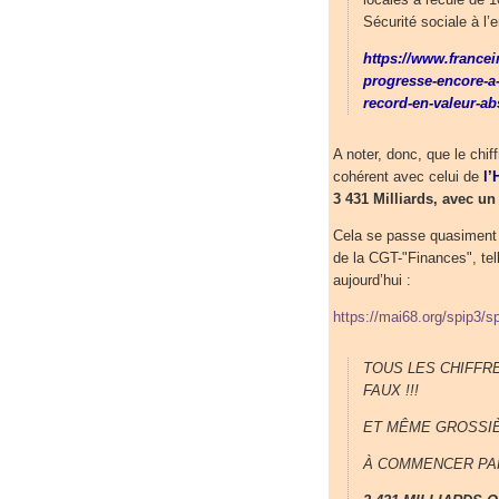
Sécurité sociale à l’
https://www.francei
progresse-encore-a-
record-en-valeur-a
A noter, donc, que le chif
cohérent avec celui de
l’
3 431 Milliards, avec un
Cela se passe quasiment d
de la CGT-"Finances", te
aujourd’hui :
https://mai68.org/spip3/s
TOUS LES CHIFFR
FAUX !!!
ET MÊME GROSSIÈ
À COMMENCER PAR 