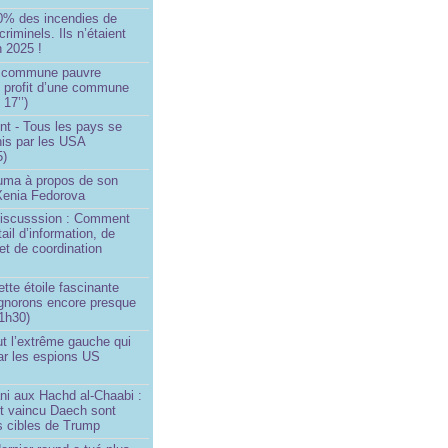
0% des incendies de
criminels. Ils n’étaient
 2025 !
e commune pauvre
u profit d’une commune
 17’’)
nt - Tous les pays se
his par les USA
5)
Huma à propos de son
 Xenia Fedorova
 Discusssion : Comment
tail d’information, de
et de coordination
ette étoile fascinante
ignorons encore presque
 1h30)
ut l’extrême gauche qui
ar les espions US
ni aux Hachd al‑Chaabi :
nt vaincu Daech sont
s cibles de Trump