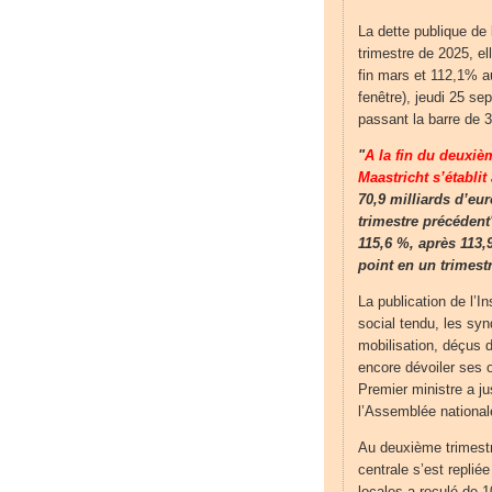
La dette publique de 
trimestre de 2025, el
fin mars et 112,1% a
fenêtre), jeudi 25 se
passant la barre de 3
"
A la fin du deuxiè
Maastricht s’établit
70,9 milliards d’eu
trimestre précédent"
115,6 %, après 113,
point en un trimestr
La publication de l’In
social tendu, les sy
mobilisation, déçus d
encore dévoiler ses 
Premier ministre a ju
l’Assemblée nationale
Au deuxième trimestr
centrale s’est replié
locales a reculé de 1