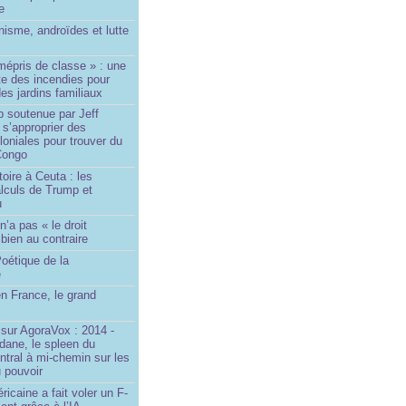
le
isme, androïdes et lutte
mépris de classe » : une
ite des incendies pour
es jardins familiaux
p soutenue par Jeff
s’approprier des
loniales pour trouver du
 Congo
toire à Ceuta : les
lculs de Trump et
u
n’a pas « le droit
 bien au contraire
oétique de la
e
n France, le grand
u
sur AgoraVox : 2014 -
dane, le spleen du
ntral à mi-chemin sur les
 pouvoir
ricaine a fait voler un F-