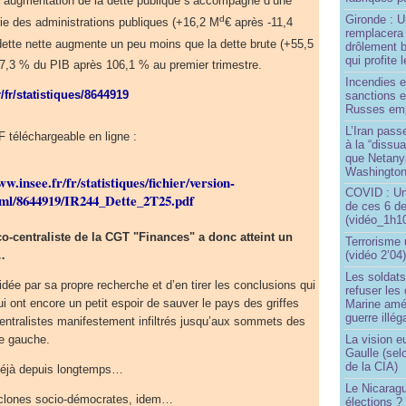
 l’augmentation de la dette publique s’accompagne d’une
Gironde : U
d
rie des administrations publiques (+16,2 M
€ après -11,4
remplacera 
 dette nette augmente un peu moins que la dette brute (+55,5
drôlement b
qui profite 
107,3 % du PIB après 106,1 % au premier trimestre.
Incendies 
/fr/statistiques/8644919
sanctions 
Russes emp
L’Iran passe
 téléchargeable en ligne :
à la “dissu
que Netany
Washingto
ww.insee.fr/fr/statistiques/fichier/version-
COVID : Un
ml/8644919/IR244_Dette_2T25.pdf
de ces 6 de
(vidéo_1h10
co-centraliste de la CGT "Finances" a donc atteint un
Terrorisme
…
(vidéo 2’04
Les soldats
dée par sa propre recherche et d’en tirer les conclusions qui
refuser les
i ont encore un petit espoir de sauver le pays des griffes
Marine amé
guerre illég
entralistes manifestement infiltrés jusqu’aux sommets des
La vision 
de gauche.
Gaulle (sel
de la CIA)
 déjà depuis longtemps…
Le Nicaragu
 clones socio-démocrates, idem…
élections ?