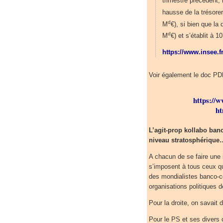
trimestre précédent,
hausse de la trésore
d
M
€), si bien que la
d
M
€) et s’établit à 
https://www.insee.fr
Voir également le doc PDF
https://w
ht
L’agit-prop kollabo ban
niveau stratosphérique
A chacun de se faire une i
s’imposent à tous ceux qu
des mondialistes banco-c
organisations politiques 
Pour la droite, on savait
Pour le PS et ses divers