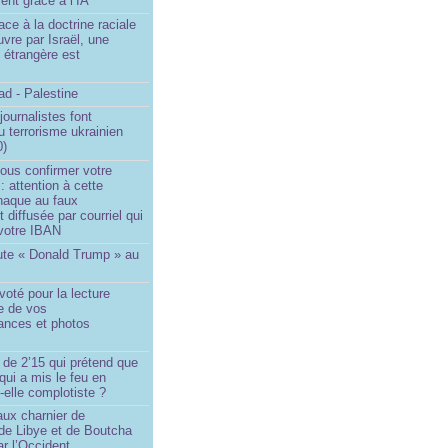
ent grâce à l’IA
ace à la doctrine raciale
vre par Israël, une
n étrangère est
d - Palestine
ournalistes font
du terrorisme ukrainien
0)
ous confirmer votre
 : attention à cette
naque au faux
diffusée par courriel qui
votre IBAN
ute « Donald Trump » au
oté pour la lecture
e de vos
ances et photos
 de 2’15 qui prétend que
 qui a mis le feu en
-elle complotiste ?
aux charnier de
de Libye et de Boutcha
r l’Occident...