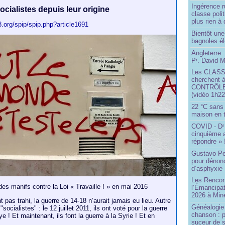
Ingérence ru
ocialistes depuis leur origine
classe poli
plus rien à 
8.org/spip/spip.php?article1691
Bientôt une
bagnoles él
Angleterre :
P
. David Mi
r
Les CLAS
cherchent à
CONTRÔLE d
(vidéo 1h22
22 °C sans c
maison en t
COVID - D
r
cinquième 
répondre » 
Gustavo Pe
pour dénonc
d’asphyxie 
Les Rencon
 des manifs contre la Loi « Travaille ! » en mai 2016
l’Émancipat
2026 à Min
t pas trahi, la guerre de 14-18 n’aurait jamais eu lieu. Autre
Généalogie 
socialistes" : le 12 juillet 2011, ils ont voté pour la guerre
chanson : p
e ! Et maintenant, ils font la guerre à la Syrie ! Et en
suceur de 