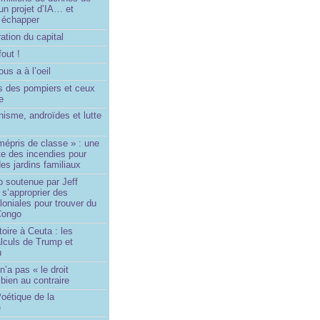
un projet d’IA… et
 échapper
ation du capital
fout !
us a à l’oeil
 des pompiers et ceux
le
isme, androïdes et lutte
mépris de classe » : une
ite des incendies pour
es jardins familiaux
p soutenue par Jeff
s’approprier des
loniales pour trouver du
 Congo
toire à Ceuta : les
lculs de Trump et
u
n’a pas « le droit
 bien au contraire
oétique de la
e