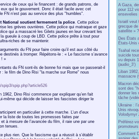
service de ceux qui le financent : de grands patrons, de
A Gaza, des
 eux qui le gouvernent. Donc il était facile avec cet
pour 112 v
le FN n’est pas au service des plus "humbles".
ensevelies
Israël veut 
nt National soutient fermement la police
. Cette police
grecque de
brise les grèves ouvrières. Cette police qui matraque et gaze
satellite » 
olice qui a massacré les Gilets jaunes en leur crevant les
 la gueule à coup de LBD. Cette police prête à tout pour
Des États 
ltra-riches de se maintenir.
États-Unis 
arguments du FN pour faire croire qu’il est aux côté du
Tsahal rec
ue destinés à tromper. Répétons-le : « Le fascisme s’avance
suicide tou
 ! »
vu depuis 1
(audio_3’)
entants du FN sont-ils de bonne foi mais que se passerait-il
Liban 1982,
ir : le film de Dino Risi "la marche sur Rome" nous
massacre (
Macron déc
g/spip3/spip.php?article526
sont des "h
donner les
n 1962, Dino Risi commence par expliquer qu’en fait
tâche (vidé
lui-même qui décide de laisser les fascistes diriger le
Ukraine : l
Unis révoqu
icipent en particulier à cette marche. L’un d’eux
Volodymyr 
r la liste de toutes les promesses faites par
 et à mesure de l’avancée du film, il raie une par une
Préférez-vo
on tenues.
promoteurs
Comment Do
ste plus rien. Que le fascisme qui a réussit à s’établir
aspirer des