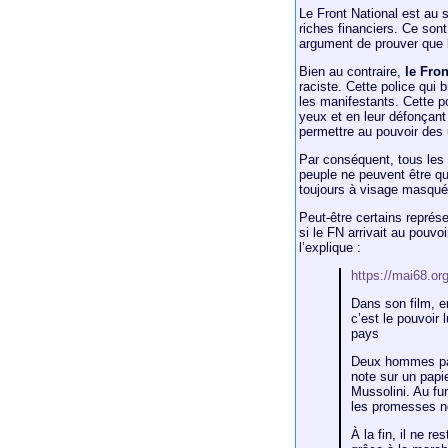
Le Front National est au 
riches financiers. Ce sont
argument de prouver que 
Bien au contraire,
le Fro
raciste. Cette police qui 
les manifestants. Cette p
yeux et en leur défonçant
permettre au pouvoir des u
Par conséquent, tous les 
peuple ne peuvent être q
toujours à visage masqué
Peut-être certains représ
si le FN arrivait au pouvo
l’explique :
https://mai68.or
Dans son film, e
c’est le pouvoir 
pays
Deux hommes part
note sur un papie
Mussolini. Au fur
les promesses n
À la fin, il ne re