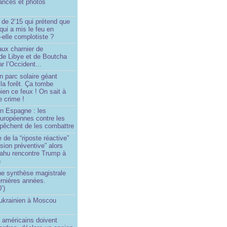
ances et photos
 de 2’15 qui prétend que
 qui a mis le feu en
-elle complotiste ?
aux charnier de
de Libye et de Boutcha
r l’Occident...
n parc solaire géant
la forêt. Ça tombe
ien ce feux ! On sait à
le crime !
en Espagne : les
européennes contre les
êchent de les combattre
 de la “riposte réactive”
asion préventive” alors
ahu rencontre Trump à
n
e synthèse magistrale
rnières années.
’)
 ukrainien à Moscou
)
 américains doivent