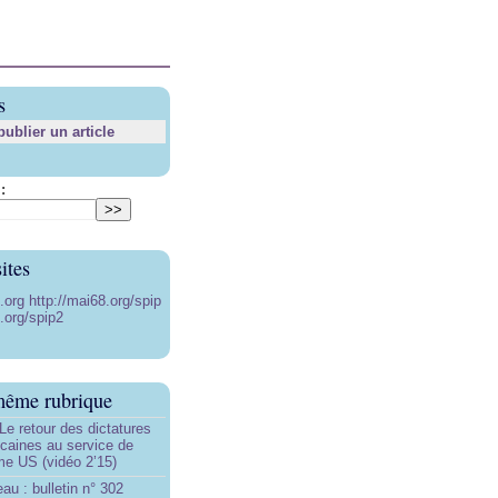
s
blier un article
:
ites
8.org
http://mai68.org/spip
.org/spip2
même rubrique
Le retour des dictatures
icaines au service de
sme US (vidéo 2’15)
au : bulletin n° 302