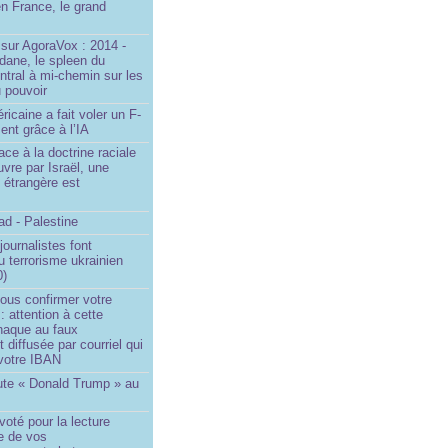
n France, le grand
u
sur AgoraVox : 2014 -
dane, le spleen du
ntral à mi-chemin sur les
 pouvoir
ricaine a fait voler un F-
ent grâce à l’IA
ace à la doctrine raciale
vre par Israël, une
n étrangère est
d - Palestine
ournalistes font
du terrorisme ukrainien
0)
ous confirmer votre
 : attention à cette
naque au faux
diffusée par courriel qui
votre IBAN
ute « Donald Trump » au
oté pour la lecture
e de vos