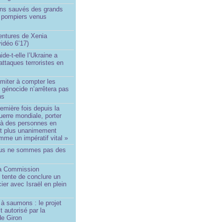
ins sauvés des grands
0 pompiers venus
ntures de Xenia
idéo 6’17)
de-t-elle l’Ukraine a
ttaques terroristes en
imiter à compter les
 génocide n’arrêtera pas
ns
remière fois depuis la
erre mondiale, porter
 à des personnes en
st plus unanimement
me un impératif vital »
us ne sommes pas des
a Commission
 tente de conclure un
cier avec Israël en plein
à saumons : le projet
t autorisé par la
de Giron