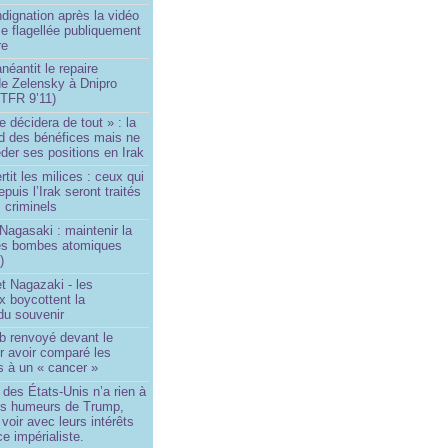
ndignation après la vidéo
e flagellée publiquement
re
néantit le repaire
de Zelensky à Dnipro
TFR 9’11)
e décidera de tout » : la
rd des bénéfices mais ne
der ses positions en Irak
tit les milices : ceux qui
puis l’Irak seront traités
criminels
Nagasaki : maintenir la
es bombes atomiques
)
t Nagazaki - les
x boycottent la
du souvenir
b renvoyé devant le
ur avoir comparé les
s à un « cancer »
e des États-Unis n’a rien à
les humeurs de Trump,
 voir avec leurs intérêts
e impérialiste.