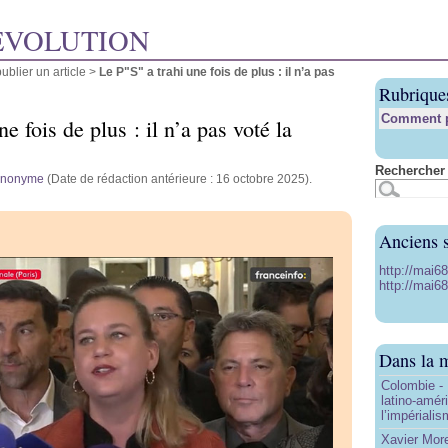
ÉVOLUTION
blier un article
>
Le P"S" a trahi une fois de plus : il n’a pas
Rubrique
Comment pu
e fois de plus : il n’a pas voté la
Rechercher 
anonyme
(Date de rédaction antérieure : 16 octobre 2025).
Anciens s
http://mai6
http://mai68
Dans la 
Colombie - 
latino-amér
l’impériali
Xavier More