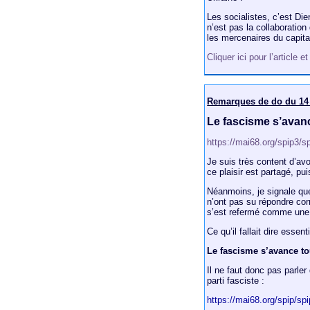
Les socialistes, c’est Di
n’est pas la collaboration
les mercenaires du capita
Cliquer ici pour l’article 
Remarques de do du 14 
Le fascisme s’avan
https://mai68.org/spip3/s
Je suis très content d’avo
ce plaisir est partagé, pu
Néanmoins, je signale que
n’ont pas su répondre c
s’est refermé comme une h
Ce qu’il fallait dire essen
Le fascisme s’avance t
Il ne faut donc pas parler
parti fasciste :
https://mai68.org/spip/sp