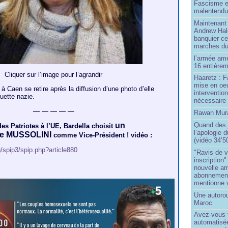
Fascisme e
malentend
Maintenant 
Andrew Hal
banquier ce
marches du
l’armée amé
16 entièrem
Cliquer sur l’image pour l’agrandir
Haaretz : F
mise en oeu
à Caen se retire après la diffusion d’une photo d’elle
interventio
uette nazie.
nécessaire
— — — — —
Rawan Mura
un
Quand des j
des Patriotes à l’UE, Bardella choisit
l’apologie 
de MUSSOLINI
comme Vice-Président ! vidéo :
(vidéo 34’5
g/spip3/spip.php?article880
"Ravis de v
inscription"
nouvelle ar
abonnement 
mentionne 
Une autoro
Maroc
Avez-vous v
automatisé