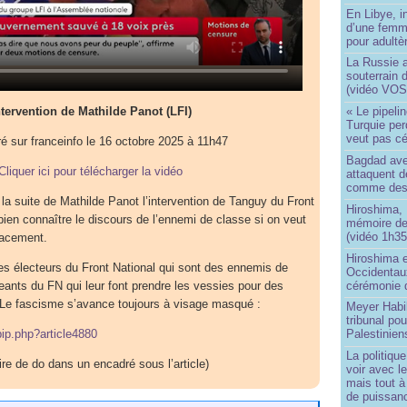
En Libye, i
d’une femm
pour adultè
La Russie a
souterrain 
(vidéo VOS
ntervention de Mathilde Panot (LFI)
« Le pipelin
Turquie pe
veut pas cé
ré sur franceinfo le 16 octobre 2025 à 11h47
Bagdad aver
Cliquer ici pour télécharger la vidéo
attaquent de
comme des 
la suite de Mathilde Panot l’intervention de Tanguy du Front
Hiroshima, 
 bien connaître le discours de l’ennemi de classe si on veut
mémoire d
(vidéo 1h35
cacement.
Hiroshima e
s électeurs du Front National qui sont des ennemis de
Occidentau
cérémonie 
geants du FN qui leur font prendre les vessies pour des
 Le fascisme s’avance toujours à visage masqué :
Meyer Habi
tribunal po
pip.php?article4880
Palestinien
La politiqu
ire de do dans un encadré sous l’article)
voir avec 
mais tout à
de puissanc