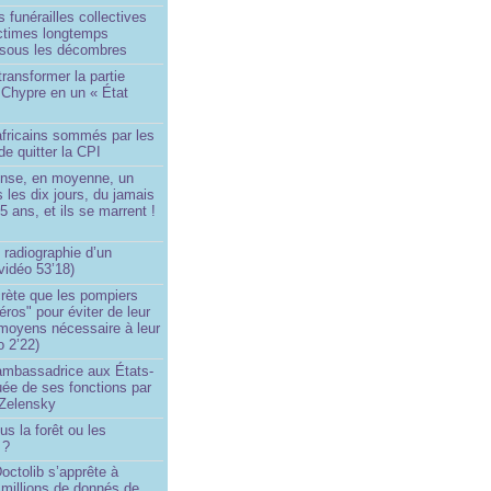
 funérailles collectives
ictimes longtemps
 sous les décombres
transformer la partie
 Chypre en un « État
?
africains sommés par les
de quitter la CPI
ense, en moyenne, un
s les dix jours, du jamais
5 ans, et ils se marrent !
 radiographie d’un
vidéo 53’18)
rète que les pompiers
éros" pour éviter de leur
 moyens nécessaire à leur
o 2’22)
’ambassadrice aux États-
ée de ses fonctions par
Zelensky
us la forêt ou les
 ?
ctolib s’apprête à
 millions de donnés de