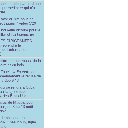
sse : l’alibi parfait d’une
tique médiocre qui n’a
dire
 taxe au km pour les
ectriques ? vidéo 5’29
 nouvelle victoire pour le
ller et l’antisionisme
SES DIRIGEANTES
 reprendre le
e l’information
)
lim : le pari réussi de la
erre et en bois
Fauci : « En vertu du
amendement je refuse de
! vidéo 9’48
tro se rendra à Cuba
er la « politique
» des États-Unis
tres du Maquis pour
ion, du 8 au 13 août
erve.
de politique en
oly = beaucoup, tique =
sang