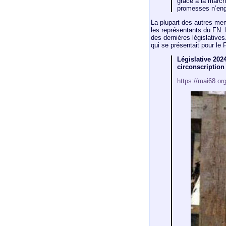
grâce à la march
promesses n’enga
La plupart des autres me
les représentants du FN. I
des dernières législativ
qui se présentait pour le 
Législative 202
circonscription
https://mai68.or