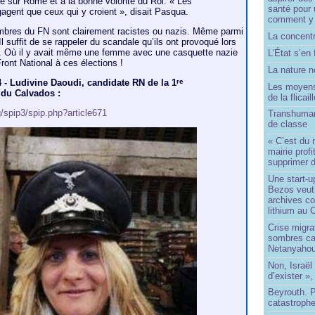
e sur Rome et à la bonne volonté du Roi. « Les
santé pour 
gent que ceux qui y croient », disait Pasqua.
comment y
mbres du FN sont clairement racistes ou nazis. Même parmi
La concentr
l suffit de se rappeler du scandale qu’ils ont provoqué lors
es. Où il y avait même une femme avec une casquette nazie
L’État s’en 
Front National à ces élections !
La nature no
4 - Ludivine Daoudi, candidate RN de la 1
re
Les moyens
 du Calvados :
de la flicail
g/spip3/spip.php?article671
Transhuman
de classe
« C’est du 
mairie prof
supprimer d
Une start-u
Bezos veut 
archives co
lithium au
Crise migra
sombres ca
Netanyaho
Non, Israël 
d’exister »,
Beyrouth. P
catastroph