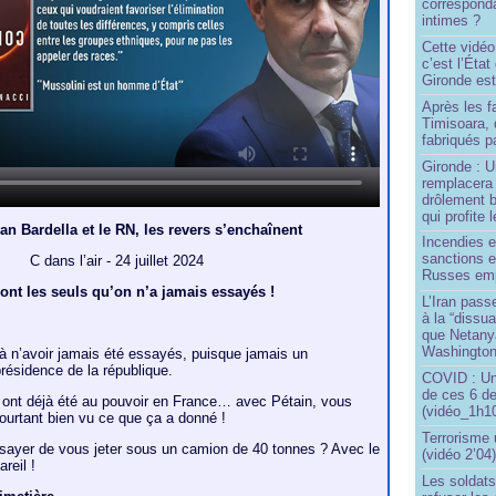
correspond
intimes ?
Cette vidéo
c’est l’État
Gironde est
Après les f
Timisoara, 
fabriqués pa
Gironde : U
remplacera 
drôlement b
qui profite 
n Bardella et le RN, les revers s’enchaînent
Incendies 
sanctions 
C dans l’air - 24 juillet 2024
Russes emp
sont les seuls qu’on n’a jamais essayés !
L’Iran passe
à la “dissu
que Netany
Washingto
à n’avoir jamais été essayés, puisque jamais un
résidence de la république.
COVID : Un
de ces 6 de
s ont déjà été au pouvoir en France… avec Pétain, vous
(vidéo_1h10
ourtant bien vu ce que ça a donné !
Terrorisme
ssayer de vous jeter sous un camion de 40 tonnes ? Avec le
(vidéo 2’04
reil !
Les soldats