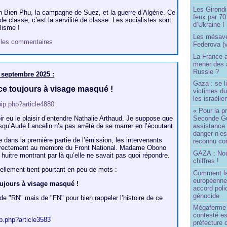
Les Girond
en Bien Phu, la campagne de Suez, et la guerre d’Algérie. Ce
feux par 7
 de classe, c’est la servilité de classe. Les socialistes sont
d’Ukraine !
lisme !
Les mésave
et les commentaires
Federova (v
La France ai
mener des a
Russie ?
septembre 2025 :
Gaza : se l
ce toujours à visage masqué !
victimes du
les israélie
pip.php?article4880
« Pour la p
ir eu le plaisir d’entendre Nathalie Arthaud. Je suppose que
Seconde Gu
isqu’Aude Lancelin n’a pas arrêté de se marrer en l’écoutant.
assistance
danger n’e
 dans la première partie de l’émission, les intervenants
reconnu com
orrectement au membre du Front National. Madame Obono
GAZA : No
uitre montrant par là qu’elle ne savait pas quoi répondre.
chiffres !
tiellement tient pourtant en peu de mots :
Comment l
européenne
oujours à visage masqué !
accord poli
génocide
 de "RN" mais de "FN" pour bien rappeler l’histoire de ce
Mégaferme 
contesté es
ip.php?article3583
préfecture 