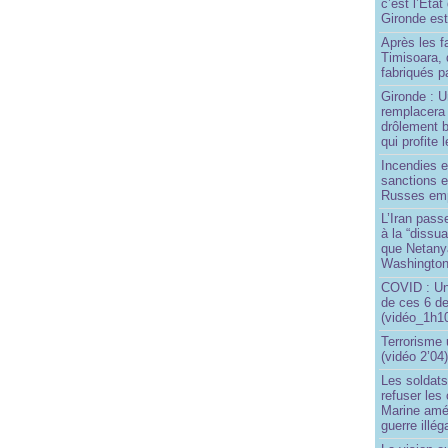
c’est l’État
Gironde est
Après les f
Timisoara, 
fabriqués pa
Gironde : U
remplacera 
drôlement b
qui profite 
Incendies 
sanctions 
Russes emp
L’Iran passe
à la “dissu
que Netany
Washingto
COVID : Un
de ces 6 de
(vidéo_1h10
Terrorisme
(vidéo 2’04
Les soldats
refuser les
Marine amé
guerre illég