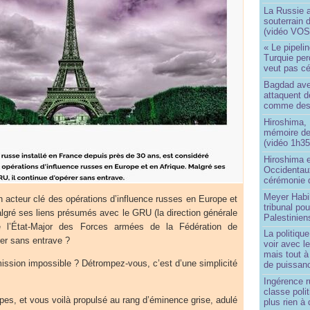
La Russie a
souterrain 
(vidéo VOS
« Le pipelin
Turquie pe
veut pas cé
Bagdad aver
attaquent de
comme des 
Hiroshima, 
mémoire d
(vidéo 1h35
Hiroshima e
Occidentau
cérémonie 
Meyer Habi
 acteur clé des opérations d’influence russes en Europe et
tribunal po
algré ses liens présumés avec le GRU (la direction générale
Palestinien
 l’État-Major des Forces armées de la Fédération de
La politiqu
rer sans entrave ?
voir avec 
mais tout à
ission impossible ? Détrompez-vous, c’est d’une simplicité
de puissanc
Ingérence ru
classe poli
es, et vous voilà propulsé au rang d’éminence grise, adulé
plus rien à 