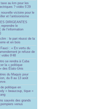
 taxe au km pour les
ectriques ? vidéo 5’29
 nouvelle victoire pour le
ller et l’antisionisme
SES DIRIGEANTES
 reprendre le
e l’information
)
lim : le pari réussi de la
erre et en bois
Fauci : « En vertu du
amendement je refuse de
! vidéo 9’48
tro se rendra à Cuba
er la « politique
» des États-Unis
tres du Maquis pour
ion, du 8 au 13 août
erve.
de politique en
oly = beaucoup, tique =
sang
ins sauvés des grands
0 pompiers venus