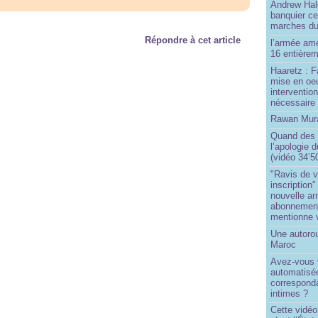
Andrew Hal
banquier ce
marches du
Répondre à cet article
l’armée amé
16 entièrem
Haaretz : F
mise en oeu
interventio
nécessaire
Rawan Mura
Quand des j
l’apologie 
(vidéo 34’5
"Ravis de v
inscription"
nouvelle ar
abonnement 
mentionne 
Une autoro
Maroc
Avez-vous v
automatisé
correspond
intimes ?
Cette vidéo