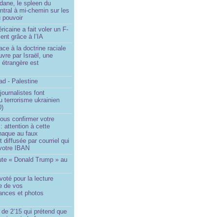
dane, le spleen du
ntral à mi-chemin sur les
 pouvoir
ricaine a fait voler un F-
ent grâce à l’IA
ace à la doctrine raciale
vre par Israël, une
n étrangère est
d - Palestine
ournalistes font
du terrorisme ukrainien
0)
ous confirmer votre
 : attention à cette
naque au faux
diffusée par courriel qui
votre IBAN
ute « Donald Trump » au
oté pour la lecture
e de vos
ances et photos
 de 2’15 qui prétend que