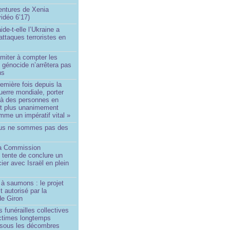
ntures de Xenia
idéo 6’17)
de-t-elle l’Ukraine a
ttaques terroristes en
imiter à compter les
 génocide n’arrêtera pas
ns
remière fois depuis la
erre mondiale, porter
 à des personnes en
st plus unanimement
me un impératif vital »
us ne sommes pas des
a Commission
 tente de conclure un
cier avec Israël en plein
à saumons : le projet
t autorisé par la
de Giron
 funérailles collectives
ictimes longtemps
 sous les décombres