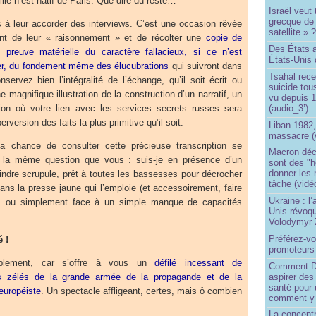
Lille n’est natif de Paris. Que dire du reste…
Israël veut 
grecque de
s à leur accorder des interviews. C’est une occasion rêvée
satellite » 
ent de leur « raisonnement » et de récolter une
copie de
Des États 
 preuve matérielle du caractère fallacieux, si ce n’est
États-Unis 
r, du fondement même des élucubrations
qui suivront dans
Tsahal rec
servez bien l’intégralité de l’échange, qu’il soit écrit ou
suicide tou
e magnifique illustration de la construction d’un narratif, un
vu depuis 1
(audio_3’)
ion où votre lien avec les services secrets russes sera
erversion des faits la plus primitive qu’il soit.
Liban 1982,
massacre (
a chance de consulter cette précieuse transcription se
Macron déc
t la même question que vous : suis-je en présence d’un
sont des "h
donner les
indre scrupule, prêt à toutes les bassesses pour décrocher
tâche (vidé
ns la presse jaune qui l’emploie (et accessoirement, faire
Ukraine : l
), ou simplement face à un simple manque de capacités
Unis révoqu
Volodymyr 
Préférez-vo
é !
promoteurs
ablement, car s’offre à vous un
défilé incessant de
Comment Do
aspirer des
ts zélés de la grande armée de la propagande et de la
santé pour 
-européiste
. Un spectacle affligeant, certes, mais ô combien
comment y
La concentr