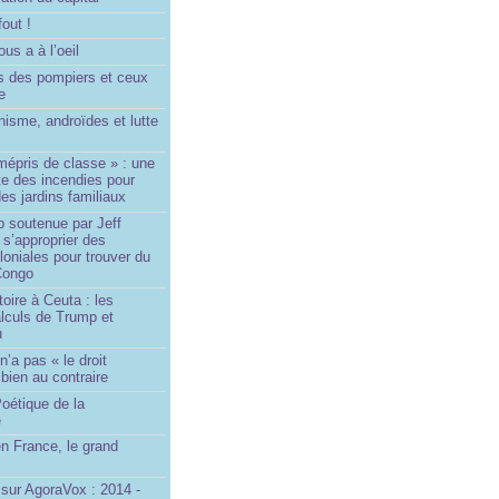
fout !
us a à l’oeil
 des pompiers et ceux
le
isme, androïdes et lutte
mépris de classe » : une
ite des incendies pour
es jardins familiaux
p soutenue par Jeff
s’approprier des
loniales pour trouver du
 Congo
toire à Ceuta : les
lculs de Trump et
u
n’a pas « le droit
 bien au contraire
oétique de la
e
n France, le grand
u
sur AgoraVox : 2014 -