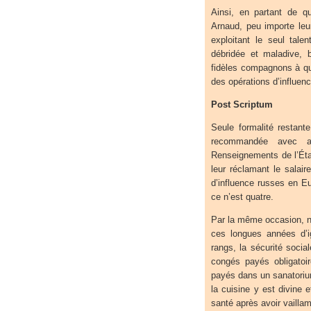
Ainsi, en partant de q
Arnaud, peu importe leu
exploitant le seul tale
débridée et maladive, 
fidèles compagnons à qua
des opérations d’influenc
Post Scriptum
Seule formalité restant
recommandée avec a
Renseignements de l’Éta
leur réclamant le salair
d’influence russes en Eur
ce n’est quatre.
Par la même occasion, n’
ces longues années d’i
rangs, la sécurité socia
congés payés obligatoir
payés dans un sanatoriu
la cuisine y est divine 
santé après avoir vailla