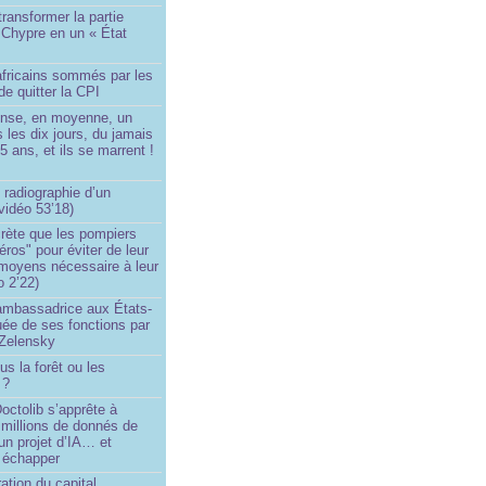
transformer la partie
 Chypre en un « État
?
africains sommés par les
de quitter la CPI
ense, en moyenne, un
s les dix jours, du jamais
5 ans, et ils se marrent !
 radiographie d’un
vidéo 53’18)
rète que les pompiers
éros" pour éviter de leur
 moyens nécessaire à leur
o 2’22)
’ambassadrice aux États-
ée de ses fonctions par
Zelensky
us la forêt ou les
 ?
ctolib s’apprête à
 millions de donnés de
un projet d’IA… et
 échapper
ation du capital