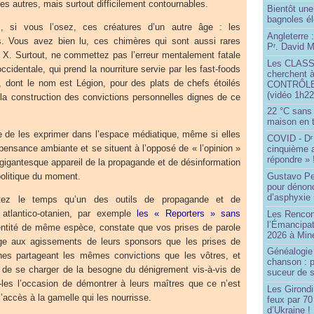
les autres, mais surtout difficilement contournables.
Bientôt une
bagnoles él
ez, si vous l’osez, ces créatures d’un autre âge : les
Angleterre :
s. Vous avez bien lu, ces chimères qui sont aussi rares
P
. David Mi
r
r X. Surtout, ne commettez pas l’erreur mentalement fatale
Les CLAS
cidentale, qui prend la nourriture servie par les fast-foods
cherchent à
dont le nom est Légion, pour des plats de chefs étoilés
CONTRÔLE d
(vidéo 1h22
la construction des convictions personnelles dignes de ce
22 °C sans c
maison en t
e de les exprimer dans l’espace médiatique, même si elles
COVID - D
r
-pensance ambiante et se situent à l’opposé de « l’opinion »
cinquième 
répondre » 
 gigantesque appareil de la propagande et de désinformation
Gustavo Pe
politique du moment.
pour dénonc
d’asphyxie 
ntez le temps qu’un des outils de propagande et de
 atlantico-otanien, par exemple
les « Reporters » sans
Les Rencon
l’Émancipat
ntité de même espèce, constate que vos prises de parole
2026 à Min
e aux agissements de leurs sponsors que les prises de
Généalogie 
nes partageant les mêmes convictions que les vôtres, et
chanson : p
 de se charger de la besogne du dénigrement vis-à-vis de
suceur de 
-les l’occasion de démontrer à leurs maîtres que ce n’est
Les Girond
l’accès à la gamelle qui les nourrisse.
feux par 7
d’Ukraine !