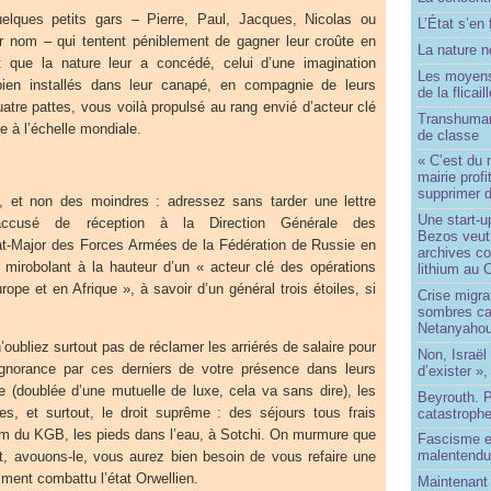
uelques petits gars – Pierre, Paul, Jacques, Nicolas ou
L’État s’en 
r nom – qui tentent péniblement de gagner leur croûte en
La nature no
nt que la nature leur a concédé, celui d’une imagination
Les moyens
bien installés dans leur canapé, en compagnie de leurs
de la flicail
tre pattes, vous voilà propulsé au rang envié d’acteur clé
Transhuman
e à l’échelle mondiale.
de classe
« C’est du 
mairie prof
supprimer d
e, et non des moindres : adressez sans tarder une lettre
Une start-u
ccusé de réception à la Direction Générale des
Bezos veut 
t-Major des Forces Armées de la Fédération de Russie en
archives co
e mirobolant à la hauteur d’un « acteur clé des opérations
lithium au
ope et en Afrique », à savoir d’un général trois étoiles, si
Crise migra
sombres ca
Netanyaho
oubliez surtout pas de réclamer les arriérés de salaire pour
Non, Israël 
gnorance par ces derniers de votre présence dans leurs
d’exister »,
le (doublée d’une mutuelle de luxe, cela va sans dire), les
Beyrouth. P
es, et surtout, le droit suprême : des séjours tous frais
catastroph
m du KGB, les pieds dans l’eau, à Sotchi. On murmure que
Fascisme e
malentend
et, avouons-le, vous aurez bien besoin de vous refaire une
mment combattu l’état Orwellien.
Maintenant 