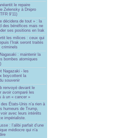
néantit le repaire
de Zelensky à Dnipro
TFR 9’11)
e décidera de tout » : la
rd des bénéfices mais ne
der ses positions en Irak
tit les milices : ceux qui
puis l’Irak seront traités
criminels
Nagasaki : maintenir la
es bombes atomiques
)
t Nagazaki - les
x boycottent la
du souvenir
b renvoyé devant le
ur avoir comparé les
s à un « cancer »
e des États-Unis n’a rien à
les humeurs de Trump,
 voir avec leurs intérêts
e impérialiste.
sse : l’alibi parfait d’une
tique médiocre qui n’a
dire