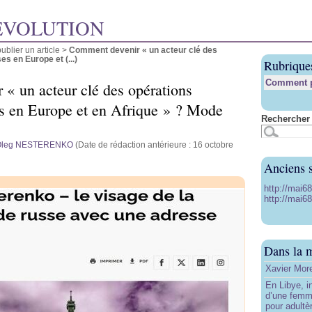
ÉVOLUTION
blier un article
>
Comment devenir « un acteur clé des
es en Europe et (...)
Rubrique
Comment pu
« un acteur clé des opérations
es en Europe et en Afrique » ? Mode
Rechercher 
Oleg NESTERENKO
(Date de rédaction antérieure : 16 octobre
Anciens s
http://mai6
http://mai68
Dans la 
Xavier More
En Libye, i
d’une femm
pour adultè