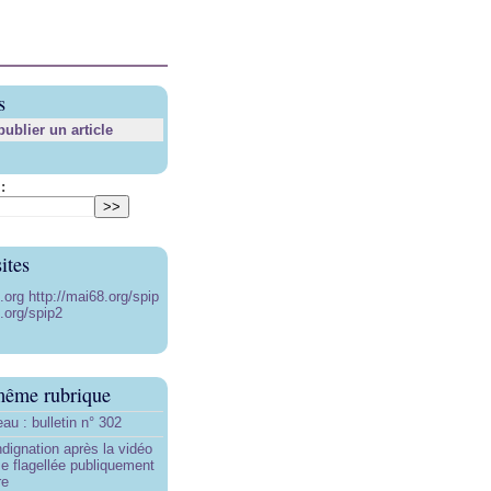
s
blier un article
:
ites
8.org
http://mai68.org/spip
.org/spip2
même rubrique
au : bulletin n° 302
ndignation après la vidéo
e flagellée publiquement
re