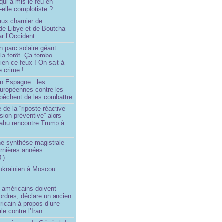
 qui a mis le feu en
-elle complotiste ?
aux charnier de
de Libye et de Boutcha
r l’Occident...
n parc solaire géant
la forêt. Ça tombe
ien ce feux ! On sait à
le crime !
en Espagne : les
européennes contre les
êchent de les combattre
 de la “riposte réactive”
asion préventive” alors
ahu rencontre Trump à
n
e synthèse magistrale
rnières années.
’)
 ukrainien à Moscou
)
 américains doivent
 ordres, déclare un ancien
ricain à propos d’une
ale contre l’Iran