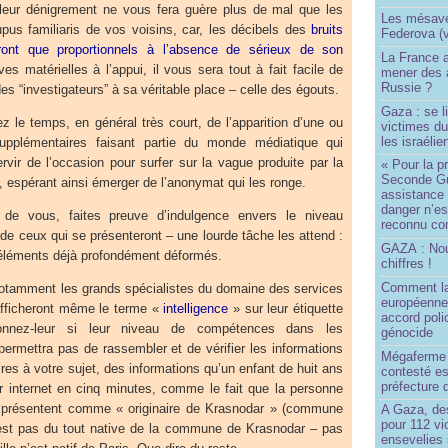
leur dénigrement ne vous fera guère plus de mal que les
Les mésave
pus familiaris de vos voisins, car, les décibels des
bruits
Federova (v
eront que proportionnels à l’absence de sérieux de son
La France ai
es matérielles à l’appui, il vous sera tout à fait facile de
mener des a
Russie ?
des “investigateurs” à sa véritable place – celle des égouts.
Gaza : se l
ez le temps, en général très court, de l’apparition d’une ou
victimes du
les israélie
supplémentaires faisant partie du monde médiatique qui
vir de l’occasion pour surfer sur la vague produite par la
« Pour la p
Seconde Gu
, espérant ainsi émerger de l’anonymat qui les ronge.
assistance
danger n’e
de vous, faites preuve d’indulgence envers le niveau
reconnu com
 de ceux qui se présenteront – une lourde tâche les attend :
GAZA : No
éléments déjà profondément déformés.
chiffres !
Comment l
otamment les grands spécialistes du domaine des services
européenne
afficheront même le terme «
intelligence
» sur leur étiquette
accord poli
donnez-leur si leur niveau de compétences dans les
génocide
ermettra pas de rassembler et de vérifier les informations
Mégaferme 
es à votre sujet, des informations qu’un enfant de huit ans
contesté es
préfecture 
ur internet en cinq minutes, comme le fait que la personne
ils présentent comme « originaire de Krasnodar » (commune
A Gaza, des
pour 112 v
est pas du tout native de la commune de Krasnodar – pas
ensevelies