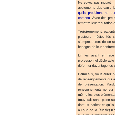
Ne soyez pas inquiet : 
aboiements des canis lu
qu’ils produiront ne s
contenu
. Avec des preuv
remettre leur réputation 
Troisièmement
, patient
plusieurs médiocrités 
s’empresseront de se ser
besogne de leur confrère
En les ayant en face 
professionnel déplorable
déformer davantage les 
Parmi eux, vous aurez n
de renseignements qui 
de présentation. Par
renseignements ne leur p
même les plus élémentair
trouverait sans peine s
dont ils parlent et qu’
au sud de la Russie) n’