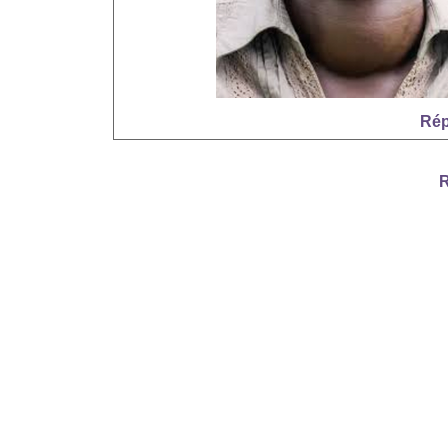
Rép
R