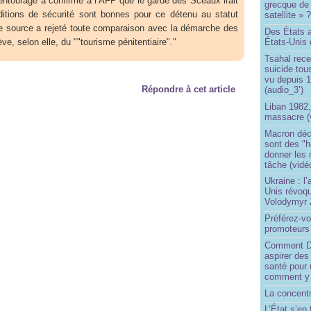
entourage a confirmé à l’AFP que le garde des Sceaux irait
grecque de
ditions de sécurité sont bonnes pour ce détenu au statut
satellite » 
 source a rejeté toute comparaison avec la démarche des
Des États 
ve, selon elle, du ""tourisme pénitentiaire"."
États-Unis 
Tsahal rec
suicide tou
vu depuis 1
Répondre à cet article
(audio_3’)
Liban 1982,
massacre (
Macron déc
sont des "h
donner les
tâche (vidé
Ukraine : l
Unis révoqu
Volodymyr 
Préférez-vo
promoteurs
Comment Do
aspirer des
santé pour 
comment y
La concentr
L’État s’en 