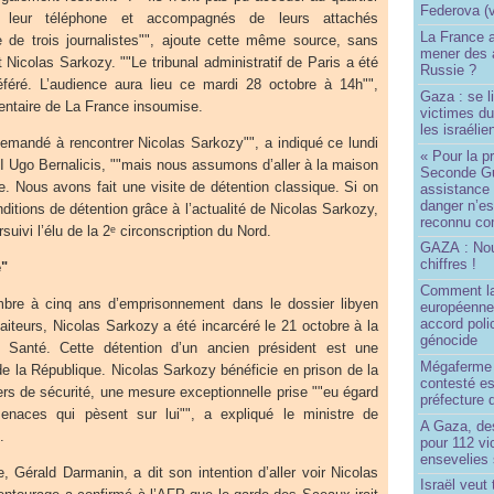
Federova (v
 leur téléphone et accompagnés de leurs attachés
La France ai
e de trois journalistes"", ajoute cette même source, sans
mener des a
 Nicolas Sarkozy. ""Le tribunal administratif de Paris a été
Russie ?
éféré. L’audience aura lieu ce mardi 28 octobre à 14h"",
Gaza : se l
entaire de La France insoumise.
victimes du
les israélie
emandé à rencontrer Nicolas Sarkozy"", a indiqué ce lundi
« Pour la p
FI Ugo Bernalicis, ""mais nous assumons d’aller à la maison
Seconde Gu
ve. Nous avons fait une visite de détention classique. Si on
assistance
danger n’e
ditions de détention grâce à l’actualité de Nicolas Sarkozy,
reconnu com
suivi l’élu de la 2ᵉ circonscription du Nord.
GAZA : No
chiffres !
e"
Comment l
re à cinq ans d’emprisonnement dans le dossier libyen
européenne
accord poli
aiteurs, Nicolas Sarkozy a été incarcéré le 21 octobre à la
génocide
a Santé. Cette détention d’un ancien président est une
Mégaferme 
 de la République. Nicolas Sarkozy bénéficie en prison de la
contesté es
iers de sécurité, une mesure exceptionnelle prise ""eu égard
préfecture 
naces qui pèsent sur lui"", a expliqué le ministre de
A Gaza, des
.
pour 112 v
ensevelies
e, Gérald Darmanin, a dit son intention d’aller voir Nicolas
Israël veut 