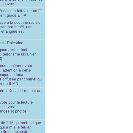
 pouvoir
ricaine a fait voler un F-
ent grâce à l’IA
ace à la doctrine raciale
vre par Israël, une
n étrangère est
d - Palestine
ournalistes font
du terrorisme ukrainien
0)
ous confirmer votre
 : attention à cette
naque au faux
diffusée par courriel qui
votre IBAN
ute « Donald Trump » au
oté pour la lecture
e de vos
ances et photos
 de 2’15 qui prétend que
 qui a mis le feu en
-elle complotiste ?