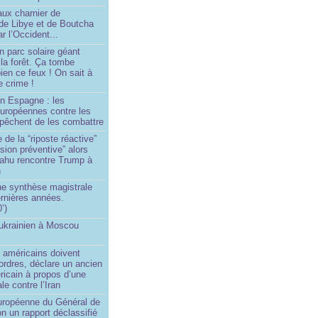
aux charnier de
de Libye et de Boutcha
r l’Occident...
n parc solaire géant
la forêt. Ça tombe
ien ce feux ! On sait à
le crime !
en Espagne : les
européennes contre les
êchent de les combattre
 de la “riposte réactive”
asion préventive” alors
ahu rencontre Trump à
n
e synthèse magistrale
rnières années.
’)
 ukrainien à Moscou
)
 américains doivent
 ordres, déclare un ancien
ricain à propos d’une
ale contre l’Iran
européenne du Général de
on un rapport déclassifié