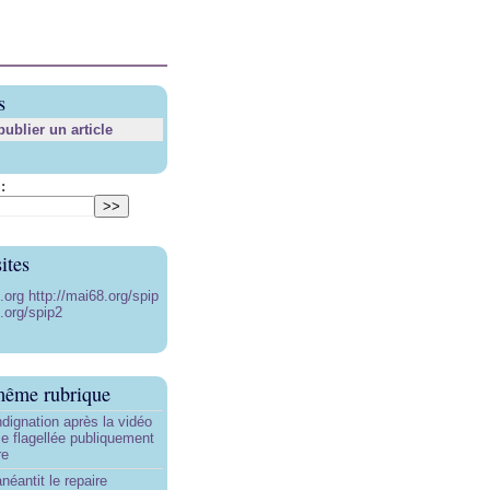
s
blier un article
:
ites
8.org
http://mai68.org/spip
.org/spip2
même rubrique
ndignation après la vidéo
e flagellée publiquement
re
néantit le repaire