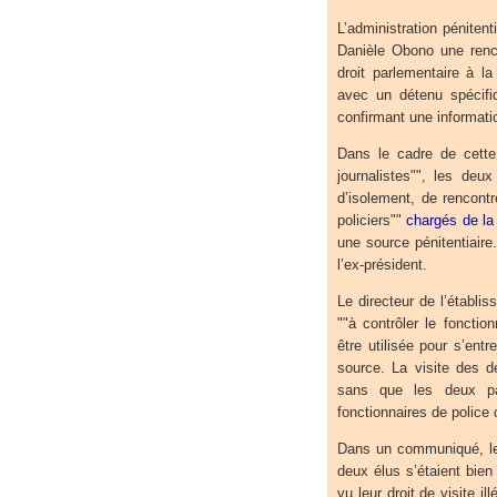
L’administration péniten
Danièle Obono une renc
droit parlementaire à la
avec un détenu spécifiq
confirmant une informat
Dans le cadre de cette
journalistes"", les deux
d’isolement, de rencont
policiers""
chargés de la 
une source pénitentiair
l’ex-président.
Le directeur de l’établi
""à contrôler le fonctio
être utilisée pour s’ent
source. La visite des d
sans que les deux pa
fonctionnaires de police
Dans un communiqué, le 
deux élus s’étaient bien 
vu leur droit de visite il