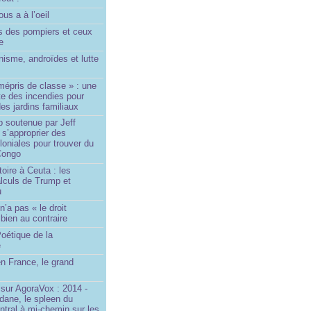
us a à l’oeil
 des pompiers et ceux
le
isme, androïdes et lutte
mépris de classe » : une
ite des incendies pour
es jardins familiaux
p soutenue par Jeff
s’approprier des
loniales pour trouver du
 Congo
toire à Ceuta : les
lculs de Trump et
u
n’a pas « le droit
 bien au contraire
oétique de la
e
n France, le grand
u
sur AgoraVox : 2014 -
dane, le spleen du
ntral à mi-chemin sur les