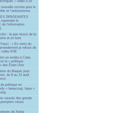
ectriques ? vidéo 5’29
 nouvelle victoire pour le
ller et l’antisionisme
SES DIRIGEANTES
 reprendre le
e l’information
)
lim : le pari réussi de la
erre et en bois
Fauci : « En vertu du
amendement je refuse de
! vidéo 9’48
tro se rendra à Cuba
er la « politique
» des États-Unis
tres du Maquis pour
ion, du 8 au 13 août
erve.
de politique en
oly = beaucoup, tique =
sang
ins sauvés des grands
0 pompiers venus
ntures de Xenia