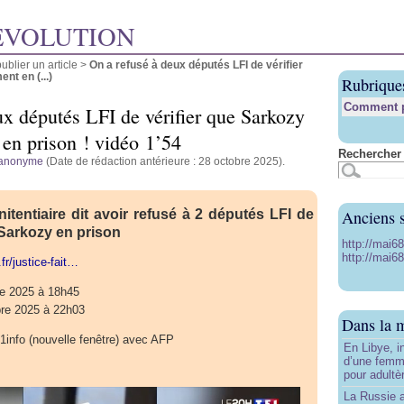
ÉVOLUTION
blier un article
>
On a refusé à deux députés LFI de vérifier
nt en (...)
Rubrique
Comment pu
ux députés LFI de vérifier que Sarkozy
 en prison ! vidéo 1’54
Rechercher 
anonyme
(Date de rédaction antérieure : 28 octobre 2025).
Anciens s
nitentiaire dit avoir refusé à 2 députés LFI de
 Sarkozy en prison
http://mai6
http://mai68
fr/justice-fait…
re 2025 à 18h45
bre 2025 à 22h03
Dans la 
1info (nouvelle fenêtre) avec AFP
En Libye, i
d’une femm
pour adultè
La Russie a