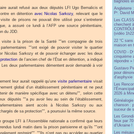
bagnoles él
tiaire aurait refusé aux deux députés LFI Ugo Bernalicis et
Angleterre :
P
. David Mi
r
ontre en détention
avec Nicolas Sarkozy
, relevant que le
 visite de prisons ne pouvait être utilisé pour s’entretenir
Les CLAS
cherchent à
ue, a assuré ce lundi à l’AFP une source pénitentiaire,
CONTRÔLE d
ion du JDD.
(vidéo 1h22
22 °C sans c
 visite à la prison de la Santé ""en compagnie de trois
maison en t
 parlementaires ""ont exigé de pouvoir visiter le quartier
COVID - D
r
rer Nicolas Sarkozy et de pouvoir échanger avec les deux
cinquième 
protection
de l’ancien chef de l’État en détention, a indiqué
répondre » 
e. Les deux parlementaires démentent avoir demandé à voir
Gustavo Pe
pour dénonc
d’asphyxie 
ssement leur aurait rappelé qu’une
visite parlementaire
visait
Les Rencon
nnement global d’un établissement pénitentiaire et ne peut
l’Émancipat
2026 à Min
retenir de manière spécifique avec un détenu"", selon cette
eux députés ""a pu avoir lieu au sein de l’établissement,
Généalogie 
chanson : p
rlementaires aient accès à Nicolas Sarkozy ou aux
suceur de 
 chargés de sa protection"", a poursuivi la même source.
Les Girond
feux par 7
groupe LFI à l’Assemblée nationale a confirmé que leurs
d’Ukraine !
rendus lundi matin dans la prison parisienne et qu’ils ""ont
Les mésave
légalement restreint"". ""Ils n’ont pas pu accéder au quartier