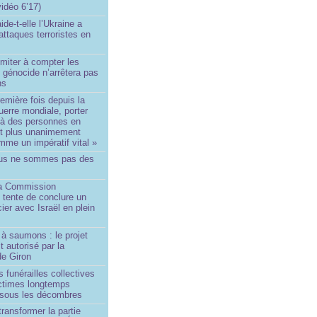
idéo 6’17)
de-t-elle l’Ukraine a
ttaques terroristes en
imiter à compter les
 génocide n’arrêtera pas
ns
remière fois depuis la
erre mondiale, porter
 à des personnes en
st plus unanimement
me un impératif vital »
us ne sommes pas des
a Commission
 tente de conclure un
cier avec Israël en plein
à saumons : le projet
t autorisé par la
de Giron
 funérailles collectives
ictimes longtemps
 sous les décombres
transformer la partie