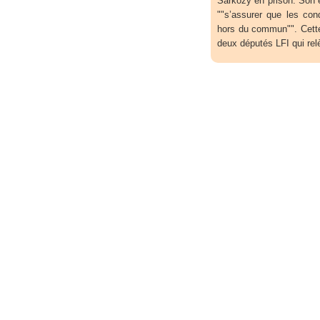
Sarkozy en prison. Son 
""s’assurer que les con
hors du commun"". Cette
deux députés LFI qui relè