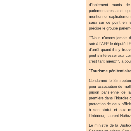
d’isolement munis de
parlementaires ainsi qu
mentionner explicitement
saisi sur ce point en r
précise le groupe parlem
""Nous n’avons jamais d
soir à l’AFP le député L
d’arrêt quand il s’y trou
peut s’intéresser aux con
c’est tant mieux"", a pour
"Tourisme pénitentiair
Condamné le 25 septemb
pour association de malf
prison parisienne de l
première dans l’histoire
protection de deux offic
à son statut et aux me
l’Intérieur, Laurent Nuñez
Le ministre de la Justic