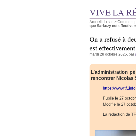
VIVE LA R
Accueil du site
>
Comment pu
que Sarkozy est effectiveme
On a refusé à de
est effectivement
mardi 28 octobre 2025
, par
L’administration pé
rencontrer Nicolas
https://www.tf1info.
Publié le 27 octob
Modifié le 27 octo
La rédaction de TF