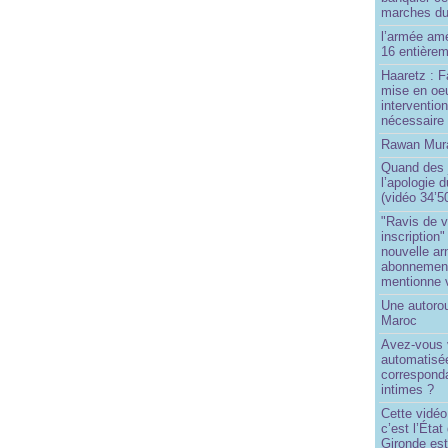
marches du
l’armée amé
16 entièrem
Haaretz : F
mise en oeu
interventio
nécessaire
Rawan Mura
Quand des j
l’apologie 
(vidéo 34’5
"Ravis de v
inscription"
nouvelle ar
abonnement 
mentionne 
Une autoro
Maroc
Avez-vous v
automatisé
correspond
intimes ?
Cette vidéo
c’est l’État
Gironde est