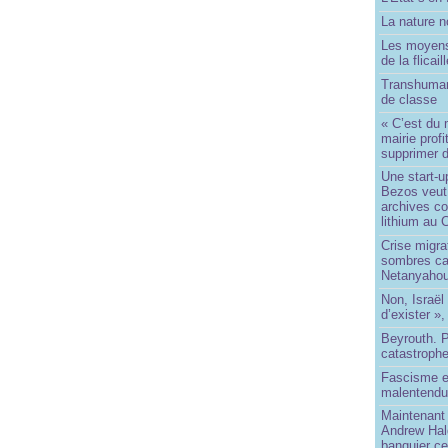
La nature no
Les moyens
de la flicail
Transhuman
de classe
« C’est du 
mairie prof
supprimer d
Une start-u
Bezos veut 
archives co
lithium au
Crise migra
sombres ca
Netanyaho
Non, Israël 
d’exister »,
Beyrouth. P
catastroph
Fascisme e
malentend
Maintenant 
Andrew Hal
banquier ce