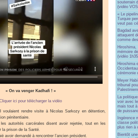
souterrain 
(vidéo VOS
« Le pipelin
Turquie pe
veut pas cé
Bagdad aver
attaquent de
comme des 
Hiroshima, 
mémoire d
(vidéo 1h35
Hiroshima e
Occidentau
cérémonie 
Meyer Habi
tribunal po
Palestinien
« On va venger Kadhafi ! »
La politiqu
Cliquer ici pour télécharger la vidéo
voir avec 
mais tout à
de puissanc
 voulaient rendre visite à Nicolas Sarkozy en détention,
ion pénitentiaire.
Ingérence ru
classe poli
es autorités carcérales disent avoir rejetée, tout en les
plus rien à 
r la prison de la Santé.
Bientôt une
ié avoir demandé à rencontrer l’ancien président.