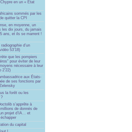
 Chypre en un « État
?
africains sommés par les
de quitter la CPI
ense, en moyenne, un
s les dix jours, du jamais
5 ans, et ils se marrent !
 radiographie d’un
vidéo 53’18)
rète que les pompiers
éros" pour éviter de leur
 moyens nécessaire à leur
o 2’22)
’ambassadrice aux États-
ée de ses fonctions par
Zelensky
us la forêt ou les
 ?
ctolib s’apprête à
 millions de donnés de
un projet d’IA… et
 échapper
ation du capital
fout !