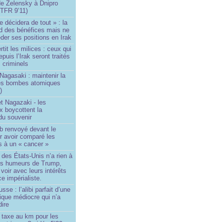
de Zelensky à Dnipro
TFR 9’11)
e décidera de tout » : la
rd des bénéfices mais ne
der ses positions en Irak
tit les milices : ceux qui
puis l’Irak seront traités
criminels
Nagasaki : maintenir la
es bombes atomiques
)
t Nagazaki - les
x boycottent la
du souvenir
b renvoyé devant le
ur avoir comparé les
s à un « cancer »
e des États-Unis n’a rien à
les humeurs de Trump,
 voir avec leurs intérêts
e impérialiste.
sse : l’alibi parfait d’une
tique médiocre qui n’a
dire
 taxe au km pour les