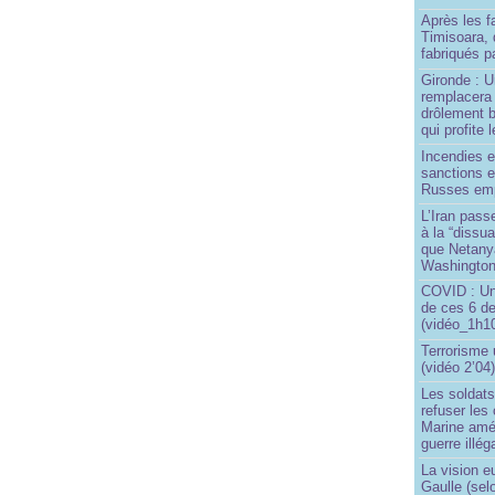
Après les f
Timisoara, 
fabriqués pa
Gironde : U
remplacera 
drôlement b
qui profite 
Incendies 
sanctions 
Russes emp
L’Iran passe
à la “dissu
que Netany
Washingto
COVID : Un
de ces 6 de
(vidéo_1h10
Terrorisme
(vidéo 2’04
Les soldats
refuser les
Marine amé
guerre illég
La vision 
Gaulle (sel