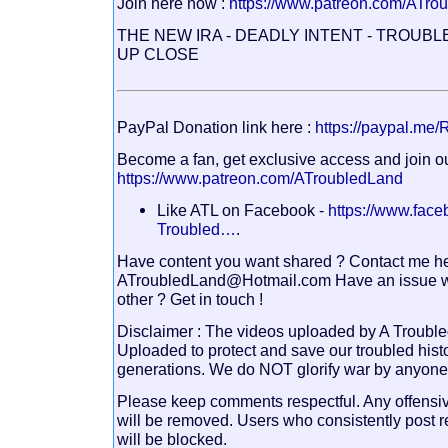
Join here now :
https://www.patreon.com/ATro
THE NEW IRA - DEADLY INTENT - TROU
UP CLOSE
PayPal Donation link here :
https://paypal.me
Become a fan, get exclusive access and join ou
https://www.patreon.com/ATroubledLand
Like ATL on Facebook -
https://www.fac
Troubled…
.
Have content you want shared ? Contact me h
ATroubledLand@Hotmail.com Have an issue wit
other ? Get in touch !
Disclaimer : The videos uploaded by A Troubled
Uploaded to protect and save our troubled histo
generations. We do NOT glorify war by anyone 
Please keep comments respectful. Any offensi
will be removed. Users who consistently post r
will be blocked.