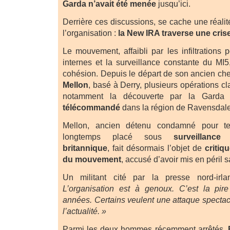
Garda n’avait été menée
jusqu’ici.
Derrière ces discussions, se cache une réalit
l’organisation :
la New IRA traverse une cris
Le mouvement, affaibli par les infiltrations p
internes et la surveillance constante du MI5
cohésion. Depuis le départ de son ancien che
Mellon
, basé à Derry, plusieurs opérations c
notamment la découverte par la Gard
télécommandé
dans la région de Ravensdale
Mellon, ancien détenu condamné pour te
longtemps placé sous
surveillanc
britannique
, fait désormais l’objet de
critiq
du mouvement
, accusé d’avoir mis en péril s
Un militant cité par la presse nord-ir
L’organisation est à genoux. C’est la pire
années. Certains veulent une attaque spectac
l’actualité. »
Parmi les deux hommes récemment arrêtés,