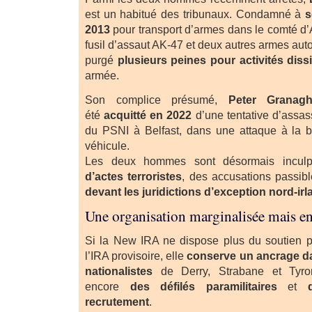
est un habitué des tribunaux. Condamné à
s
2013
pour transport d’armes dans le comté d’
fusil d’assaut AK-47 et deux autres armes auto
purgé
plusieurs peines pour activités diss
armée.
Son complice présumé,
Peter Granag
été
acquitté en 2022
d’une tentative d’assass
du PSNI à Belfast, dans une attaque à la
véhicule.
Les deux hommes sont désormais incu
d’actes terroristes
, des accusations passib
devant les juridictions d’exception nord-ir
Une organisation marginalisée mais en
Si la New IRA ne dispose plus du soutien po
l’IRA provisoire, elle
conserve un ancrage da
nationalistes
de Derry, Strabane et Tyro
encore
des défilés paramilitaires
et
recrutement
.