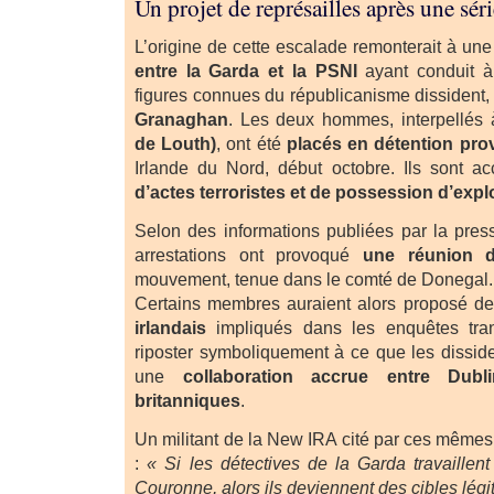
Un projet de représailles après une séri
L’origine de cette escalade remonterait à un
entre la Garda et la PSNI
ayant conduit à 
figures connues du républicanisme dissident
Granaghan
. Les deux hommes, interpellés
de Louth)
, ont été
placés en détention pro
Irlande du Nord, début octobre. Ils sont 
d’actes terroristes et de possession d’expl
Selon des informations publiées par la press
arrestations ont provoqué
une réunion d
mouvement, tenue dans le comté de Donegal.
Certains membres auraient alors proposé d
irlandais
impliqués dans les enquêtes transf
riposter symboliquement à ce que les dissi
une
collaboration accrue entre Dubl
britanniques
.
Un militant de la New IRA cité par ces mêmes
:
« Si les détectives de la Garda travaillen
Couronne, alors ils deviennent des cibles légi