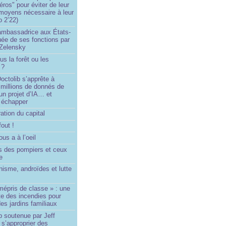
éros" pour éviter de leur
 moyens nécessaire à leur
o 2’22)
’ambassadrice aux États-
ée de ses fonctions par
Zelensky
us la forêt ou les
 ?
ctolib s’apprête à
 millions de donnés de
un projet d’IA… et
 échapper
ation du capital
fout !
us a à l’oeil
 des pompiers et ceux
le
isme, androïdes et lutte
mépris de classe » : une
ite des incendies pour
es jardins familiaux
p soutenue par Jeff
s’approprier des