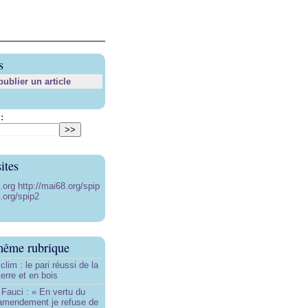
s
blier un article
:
ites
8.org
http://mai68.org/spip
.org/spip2
même rubrique
lim : le pari réussi de la
erre et en bois
Fauci : « En vertu du
amendement je refuse de