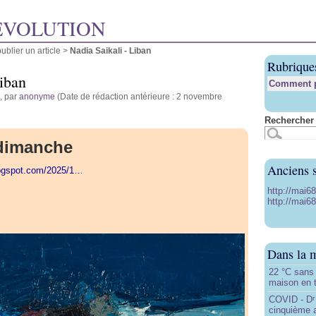
ÉVOLUTION
blier un article
>
Nadia Saikali - Liban
Rubrique
Liban
Comment pu
, par
anonyme
(Date de rédaction antérieure : 2 novembre
Rechercher 
 dimanche
Anciens s
logspot.com/2025/1…
http://mai6
http://mai68
Dans la 
22 °C sans c
maison en t
COVID - D
r
cinquième 