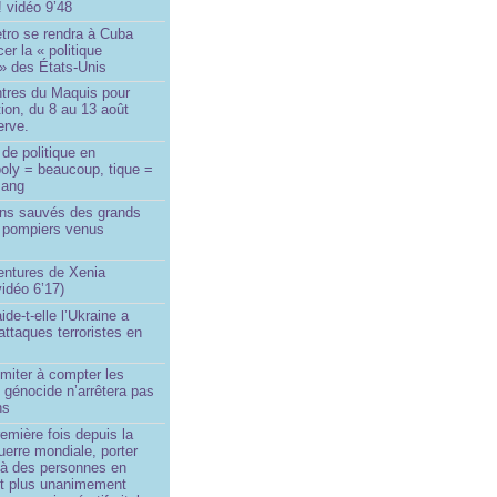
! vidéo 9’48
tro se rendra à Cuba
er la « politique
» des États-Unis
tres du Maquis pour
ion, du 8 au 13 août
erve.
de politique en
oly = beaucoup, tique =
sang
ins sauvés des grands
0 pompiers venus
ntures de Xenia
idéo 6’17)
de-t-elle l’Ukraine a
ttaques terroristes en
imiter à compter les
 génocide n’arrêtera pas
ns
remière fois depuis la
erre mondiale, porter
 à des personnes en
st plus unanimement