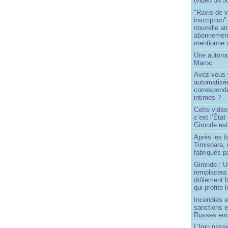
(vidéo 34’5
"Ravis de v
inscription"
nouvelle ar
abonnement 
mentionne 
Une autoro
Maroc
Avez-vous v
automatisé
correspond
intimes ?
Cette vidéo
c’est l’État
Gironde est
Après les f
Timisoara, 
fabriqués pa
Gironde : U
remplacera 
drôlement b
qui profite 
Incendies 
sanctions 
Russes emp
L’Iran passe