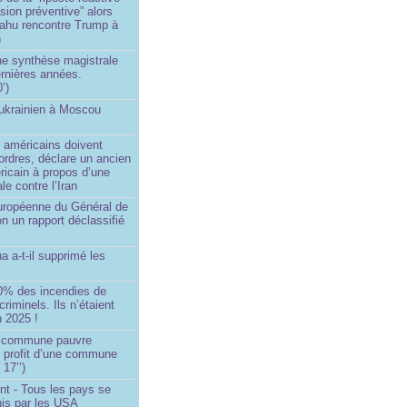
asion préventive” alors
ahu rencontre Trump à
n
e synthèse magistrale
rnières années.
’)
 ukrainien à Moscou
)
 américains doivent
 ordres, déclare un ancien
ricain à propos d’une
ale contre l’Iran
européenne du Général de
on un rapport déclassifié
a a-t-il supprimé les
0% des incendies de
criminels. Ils n’étaient
 2025 !
e commune pauvre
u profit d’une commune
 17’’)
nt - Tous les pays se
his par les USA