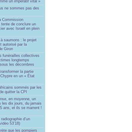
me un impératif vital »
us ne sommes pas des
a Commission
 tente de conclure un
cier avec Israël en plein
à saumons : le projet
t autorisé par la
de Giron
 funérailles collectives
ictimes longtemps
 sous les décombres
transformer la partie
 Chypre en un « État
?
africains sommés par les
de quitter la CPI
ense, en moyenne, un
s les dix jours, du jamais
5 ans, et ils se marrent !
 radiographie d’un
vidéo 53’18)
rète que les pompiers