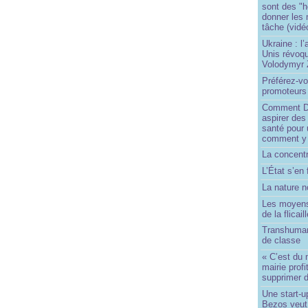
sont des "h
donner les
tâche (vidé
Ukraine : l
Unis révoqu
Volodymyr 
Préférez-vo
promoteurs
Comment Do
aspirer des
santé pour 
comment y
La concentr
L’État s’en 
La nature no
Les moyens
de la flicail
Transhuman
de classe
« C’est du 
mairie prof
supprimer d
Une start-u
Bezos veut 