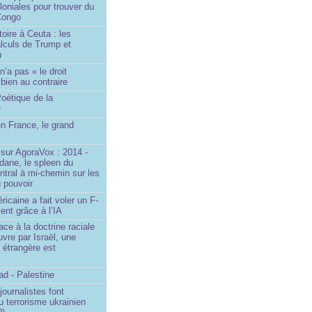
loniales pour trouver du
 Congo
toire à Ceuta : les
lculs de Trump et
u
n’a pas « le droit
 bien au contraire
oétique de la
e
n France, le grand
u
sur AgoraVox : 2014 -
dane, le spleen du
ntral à mi-chemin sur les
 pouvoir
ricaine a fait voler un F-
ent grâce à l’IA
ace à la doctrine raciale
vre par Israël, une
n étrangère est
d - Palestine
ournalistes font
du terrorisme ukrainien