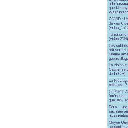
à la “dissu
que Netany
Washingto
COVID : Un
de ces 6 de
(vidéo_1h10
Terrorisme
(vidéo 2’04
Les soldats
refuser les
Marine amé
guerre illég
La vision 
Gaulle (sel
de la CIA)
Le Nicaragu
élections ?
En 2026, 7
forêts sont 
que 30% en
Feux - Un
sacrifiée a
riche (vidéo
Moyen-Orie
sentent tra