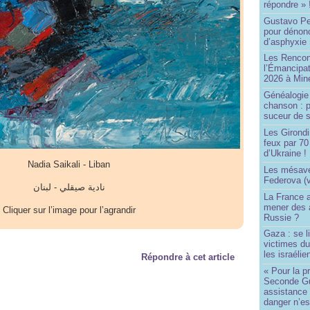
répondre » 
Gustavo Pe
pour dénonc
d’asphyxie 
Les Rencon
l’Émancipat
2026 à Min
Généalogie 
chanson : p
suceur de 
Les Girond
feux par 7
d’Ukraine !
Nadia Saikali - Liban
Les mésave
Federova (v
نادية صيقلي - لبنان
La France ai
mener des a
Cliquer sur l’image pour l’agrandir
Russie ?
Gaza : se l
victimes du
les israélie
Répondre à cet article
« Pour la p
Seconde Gu
assistance
danger n’e