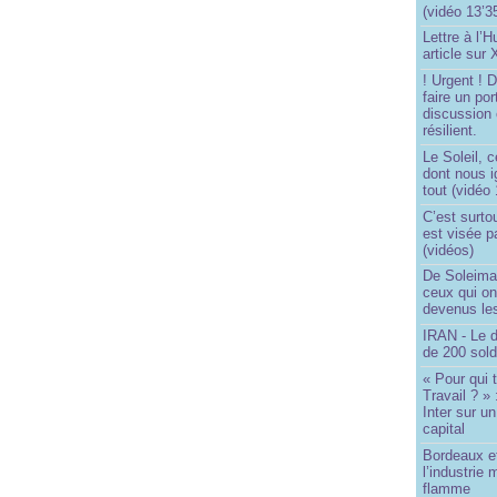
(vidéo 13’3
Lettre à l’
article sur
! Urgent !
faire un por
discussion 
résilient.
Le Soleil, c
dont nous 
tout (vidéo
C’est surto
est visée p
(vidéos)
De Soleima
ceux qui o
devenus le
IRAN - Le d
de 200 sol
« Pour qui 
Travail ? »
Inter sur u
capital
Bordeaux et
l’industrie 
flamme