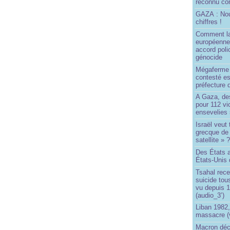
reconnu com
GAZA : No
chiffres !
Comment l
européenne
accord poli
génocide
Mégaferme 
contesté es
préfecture 
A Gaza, des
pour 112 v
ensevelies
Israël veut 
grecque de
satellite » 
Des États 
États-Unis 
Tsahal rec
suicide tou
vu depuis 1
(audio_3’)
Liban 1982,
massacre (
Macron déc