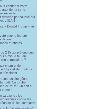
0)
ous confirmer votre
 : attention à cette
naque au faux
diffusée par courriel qui
votre IBAN
ute « Donald Trump » au
oté pour la lecture
e de vos
ances et photos
 de 2’15 qui prétend que
 qui a mis le feu en
-elle complotiste ?
aux charnier de
de Libye et de Boutcha
r l’Occident...
n parc solaire géant
la forêt. Ça tombe
ien ce feux ! On sait à
le crime !
en Espagne : les
européennes contre les
êchent de les combattre
 de la “riposte réactive”