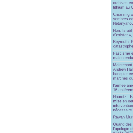
archives co
lithium au
Crise migra
sombres ca
Netanyaho
Non, Israël 
d’exister »,
Beyrouth. P
catastroph
Fascisme e
malentend
Maintenant 
Andrew Hal
banquier ce
marches du
l’armée amé
16 entièrem
Haaretz : F
mise en oeu
interventio
nécessaire
Rawan Mura
Quand des j
l’apologie 