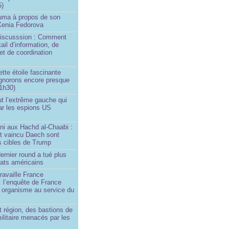
5)
Huma à propos de son
 Xenia Fedorova
 Discusssion : Comment
tail d’information, de
et de coordination
ette étoile fascinante
ignorons encore presque
 1h30)
ut l’extrême gauche qui
ar les espions US
ni aux Hachd al‑Chaabi :
nt vaincu Daech sont
s cibles de Trump
ernier round a tué plus
dats américains
travaille France
 : l’enquête de France
n organisme au service du
 région, des bastions de
militaire menacés par les