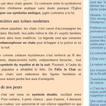
sont des "h
ré par deux chats géants. Ce contraste entre le symbolisme
donner les
ion chrétienne explique sans doute pourquoi l’Église
tâche (vidé
quer ces symboles ambigus
, jugés contraires à la foi.
Ukraine : l
Unis révoqu
orcières aux icônes modernes
Volodymyr 
Préférez-vo
a culture populaire, les chats n’ont cessé d’accompagner les
promoteurs
, dans
Macbeth
, leur prête même le rôle d’« esprits familiers
Comment Do
nnes dans leurs maléfices. La légende veut que certaines
aspirer des
métamorphoser en chats
pour échapper à la justice et se
santé pour 
la nuit.
comment y
La concentr
ir comme créature mystérieuse s’est renforcé au fil des
L’État s’en 
ents, déplacements furtifs, indépendance farouche… tout
La nature no
n
symbole du mystère et de la nuit
. Pourtant, à l’aube du
 populaire a réhabilité le félin. De
Félix le Chat
au
Les moyens
de la flicail
es chats sont redevenus des figures familières et
our autant perdre leur aura d’ambiguïté.
Transhuman
de classe
r de nos peurs
« C’est du 
mairie prof
e chat noir reste un
symbole double
, oscillant entre
supprimer d
. Pour certains, il porte chance ; pour d’autres, il demeure
Une start-u
Sa couleur, son autonomie et son silence rappellent ce que
Bezos veut 