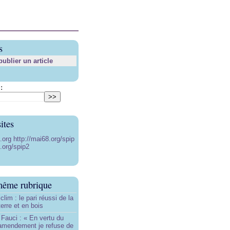
s
blier un article
:
ites
8.org
http://mai68.org/spip
.org/spip2
même rubrique
lim : le pari réussi de la
erre et en bois
Fauci : « En vertu du
amendement je refuse de