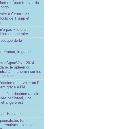
loniales pour trouver du
 Congo
toire à Ceuta : les
lculs de Trump et
u
n’a pas « le droit
 bien au contraire
oétique de la
e
n France, le grand
u
sur AgoraVox : 2014 -
dane, le spleen du
ntral à mi-chemin sur les
 pouvoir
ricaine a fait voler un F-
ent grâce à l’IA
ace à la doctrine raciale
vre par Israël, une
n étrangère est
d - Palestine
ournalistes font
du terrorisme ukrainien