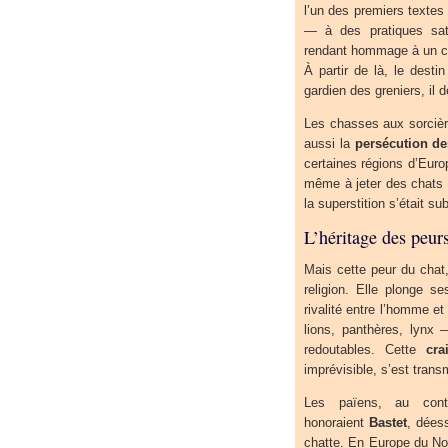
l’un des premiers textes 
— à des pratiques sat
rendant hommage à un ch
À partir de là, le dest
gardien des greniers, il 
Les chasses aux sorcière
aussi la
persécution de
certaines régions d’Euro
même à jeter des chats 
la superstition s’était su
L’héritage des peur
Mais cette peur du chat,
religion. Elle plonge s
rivalité entre l’homme et
lions, panthères, lynx 
redoutables. Cette
cra
imprévisible, s’est trans
Les païens, au contr
honoraient
Bastet
, dées
chatte. En Europe du No