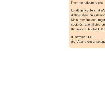
l’homme redoute le plus 
En définitive,
le chat n
d’abord dieu, puis démon
Mais derrière son rega
sociétés rationalistes o
flammes du bûcher l’ulti
Illustration : DR
[cc] Article relu et corr