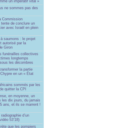
me un impératif vital »
us ne sommes pas des
a Commission
 tente de conclure un
cier avec Israël en plein
à saumons : le projet
t autorisé par la
de Giron
 funérailles collectives
ictimes longtemps
 sous les décombres
transformer la partie
 Chypre en un « État
?
africains sommés par les
de quitter la CPI
ense, en moyenne, un
s les dix jours, du jamais
5 ans, et ils se marrent !
 radiographie d’un
vidéo 53’18)
rète que les pompiers