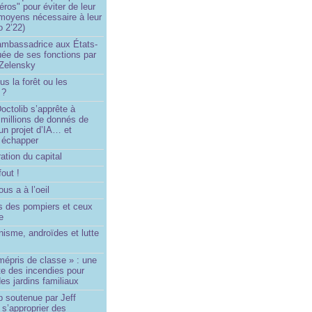
éros" pour éviter de leur
 moyens nécessaire à leur
o 2’22)
’ambassadrice aux États-
ée de ses fonctions par
Zelensky
us la forêt ou les
 ?
ctolib s’apprête à
 millions de donnés de
un projet d’IA… et
 échapper
ation du capital
fout !
us a à l’oeil
 des pompiers et ceux
le
isme, androïdes et lutte
mépris de classe » : une
ite des incendies pour
es jardins familiaux
p soutenue par Jeff
s’approprier des