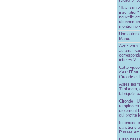
(vidéo 34’5
"Ravis de v
inscription"
nouvelle ar
abonnement 
mentionne 
Une autoro
Maroc
Avez-vous v
automatisé
correspond
intimes ?
Cette vidéo
c’est l’État
Gironde est
Après les f
Timisoara, 
fabriqués pa
Gironde : U
remplacera 
drôlement b
qui profite 
Incendies 
sanctions 
Russes emp
L’Iran passe