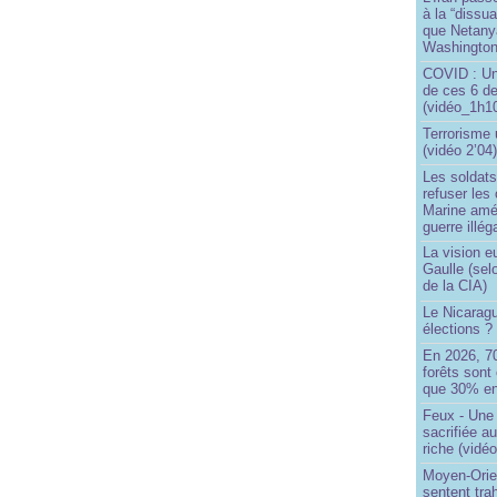
à la “dissu
que Netany
Washingto
COVID : Un
de ces 6 de
(vidéo_1h10
Terrorisme
(vidéo 2’04
Les soldats
refuser les
Marine amé
guerre illég
La vision 
Gaulle (sel
de la CIA)
Le Nicaragu
élections ?
En 2026, 7
forêts sont 
que 30% en
Feux - Un
sacrifiée a
riche (vidéo
Moyen-Orie
sentent tra