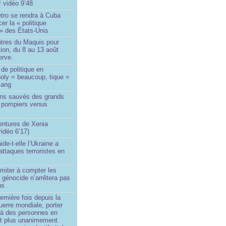
! vidéo 9’48
tro se rendra à Cuba
er la « politique
» des États-Unis
tres du Maquis pour
ion, du 8 au 13 août
erve.
de politique en
oly = beaucoup, tique =
sang
ins sauvés des grands
0 pompiers venus
ntures de Xenia
idéo 6’17)
de-t-elle l’Ukraine a
ttaques terroristes en
imiter à compter les
 génocide n’arrêtera pas
ns
remière fois depuis la
erre mondiale, porter
 à des personnes en
st plus unanimement