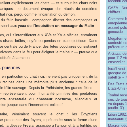
reconnu com
reliant explicitement les chats — et surtout les chats noirs
GAZA : No
aniques. Le document évoque des rituels de sorcières
chiffres !
at noir, perçu comme l’incarnation du démon.
Comment l
in du félin bascule : compagnon discret des campagnes et
européenne
devient
aux yeux de l’Inquisition un messager du Malin
.
accord poli
génocide
s, qui s’intensifieront aux XVe et XVIe siècles, entraînent
Mégaferme 
s chats
, brûlés, noyés ou pendus en place publique. Dans
contesté es
pe centrale ou de France, des fêtes populaires consistaient
préfecture 
vivants dans le feu pour éloigner le malheur — preuve que
A Gaza, des
bstituée à la raison.
pour 112 v
ensevelies
s païennes
Israël veut 
grecque de
 en particulier du chat noir, ne vient pas uniquement de la
satellite » 
es racines dans une mémoire plus ancienne : celle de la
Des États 
 le félin sauvage. Depuis la Préhistoire, les grands félins —
États-Unis 
— représentaient pour l’humanité primitive des prédateurs
Tsahal rec
inte ancestrale du chasseur nocturne
, silencieux et
suicide tou
vu depuis 1
mise jusque dans l’inconscient collectif.
(audio_3’)
aire, vénéraient souvent le chat : les Égyptiens
Liban 1982,
massacre (
se protectrice des foyers, représentée sous la forme d’une
rd, la déesse
Freyja
, associée à l’amour et à la fertilité, se
Macron déc