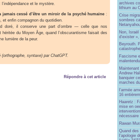
archives co
: l’indépendance et le mystère.
lithium au
’a jamais cessé d’être un miroir de la psyché humaine
:
Crise migra
sombres ca
, et enfin compagnon du quotidien.
Netanyaho
rd doré, il conserve une part d’ombre — celle que nos
Non, Israël 
nt héritée du Moyen Âge, quand l’obscurantisme faisait des
d’exister »,
me lumière de la peur.
Beyrouth. P
catastroph
igé (orthographe, syntaxe) par ChatGPT.
Fascisme e
malentend
Maintenant 
Andrew Hal
Répondre à cet article
banquier ce
marches du
l’armée amé
16 entièrem
Haaretz : F
mise en oeu
interventio
nécessaire
Rawan Mura
Quand des j
l’apologie 