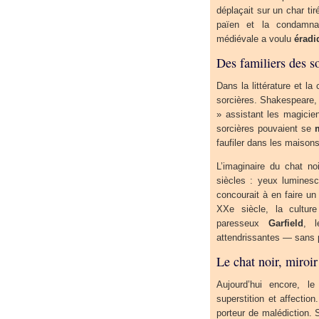
déplaçait sur un char ti
païen et la condamnat
médiévale a voulu
éradi
Des familiers des s
Dans la littérature et l
sorcières. Shakespeare
» assistant les magicie
sorcières pouvaient se
faufiler dans les maisons 
L’imaginaire du chat no
siècles : yeux luminesc
concourait à en faire u
XXe siècle, la culture
paresseux
Garfield
, l
attendrissantes — sans p
Le chat noir, miroi
Aujourd’hui encore, l
superstition et affection
porteur de malédiction. 