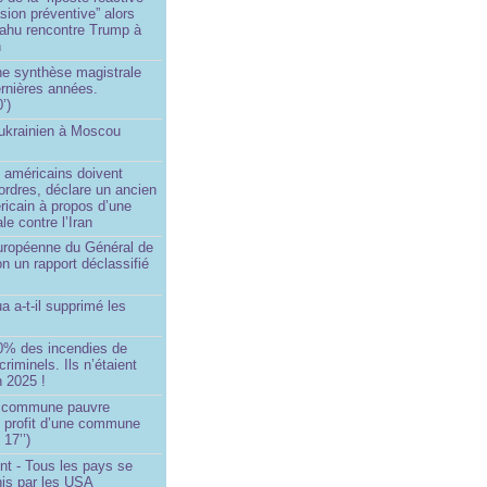
asion préventive” alors
ahu rencontre Trump à
n
e synthèse magistrale
rnières années.
’)
 ukrainien à Moscou
)
 américains doivent
 ordres, déclare un ancien
ricain à propos d’une
ale contre l’Iran
européenne du Général de
on un rapport déclassifié
a a-t-il supprimé les
0% des incendies de
criminels. Ils n’étaient
 2025 !
e commune pauvre
u profit d’une commune
 17’’)
nt - Tous les pays se
his par les USA