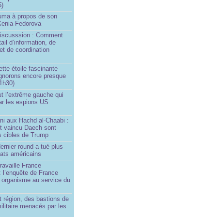
5)
Huma à propos de son
 Xenia Fedorova
 Discusssion : Comment
tail d’information, de
et de coordination
ette étoile fascinante
ignorons encore presque
 1h30)
ut l’extrême gauche qui
ar les espions US
ni aux Hachd al‑Chaabi :
nt vaincu Daech sont
s cibles de Trump
ernier round a tué plus
dats américains
travaille France
 : l’enquête de France
n organisme au service du
 région, des bastions de
militaire menacés par les