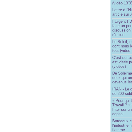
(vidéo 13’3
Lettre à l’
article sur
! Urgent !
faire un por
discussion 
résilient.
Le Soleil, c
dont nous 
tout (vidéo
C’est surto
est visée p
(vidéos)
De Soleima
ceux qui o
devenus le
IRAN - Le d
de 200 sol
« Pour qui 
Travail ? »
Inter sur u
capital
Bordeaux et
l’industrie 
flamme