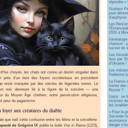
répondre » 
Gustavo Pe
pour dénonc
d’asphyxie 
Les Rencon
l’Émancipat
2026 à Min
Généalogie 
chanson : p
suceur de 
Les Girond
feux par 7
d’Ukraine !
Les mésave
rd’hui choyés, les chats ont connu un destin singulier dans
Federova (v
 Si près d’un tiers des foyers occidentaux en possèdent
La France ai
ge reste marquée par des siècles de légendes noires. Le
mener des a
 est noir, demeure lié à la figure de la sorcière — une
Russie ?
r du Moyen Âge chrétien, entre persécution religieuse,
Gaza : se l
 et peur du paganisme.
victimes du
les israélie
foyer aux créatures du diable
« Pour la p
Seconde Gu
 que naît cette confusion entre les félins et la sorcellerie.
assistance
danger n’e
apauté de Grégoire IX
publie la bulle
Vox in Rama
(1223),