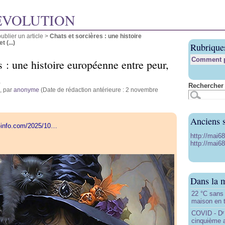
ÉVOLUTION
blier un article
>
Chats et sorcières : une histoire
 (...)
Rubrique
Comment pu
s : une histoire européenne entre peur,
n
Rechercher 
, par
anonyme
(Date de rédaction antérieure : 2 novembre
Anciens s
h-info.com/2025/10…
http://mai6
http://mai68
Dans la 
22 °C sans c
maison en t
COVID - D
r
cinquième 