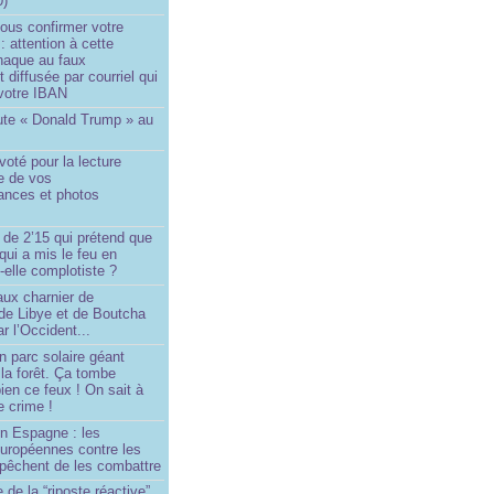
0)
ous confirmer votre
 : attention à cette
naque au faux
diffusée par courriel qui
votre IBAN
ute « Donald Trump » au
oté pour la lecture
e de vos
ances et photos
 de 2’15 qui prétend que
 qui a mis le feu en
-elle complotiste ?
aux charnier de
de Libye et de Boutcha
r l’Occident...
n parc solaire géant
la forêt. Ça tombe
ien ce feux ! On sait à
le crime !
en Espagne : les
européennes contre les
êchent de les combattre
 de la “riposte réactive”