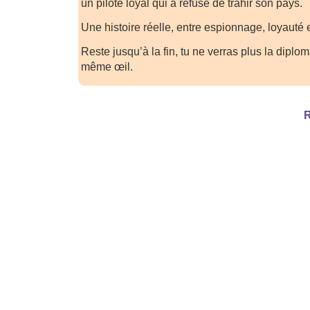
un pilote loyal qui a refusé de trahir son pays.
Une histoire réelle, entre espionnage, loyauté 
Reste jusqu’à la fin, tu ne verras plus la diplo
même œil.
R