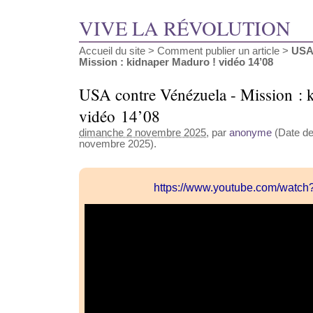
VIVE LA RÉVOLUTION
Accueil du site
>
Comment publier un article
>
USA 
Mission : kidnaper Maduro ! vidéo 14’08
USA contre Vénézuela - Mission : 
vidéo 14’08
dimanche 2 novembre 2025
, par
anonyme
(Date de 
novembre 2025).
https://www.youtube.com/watc