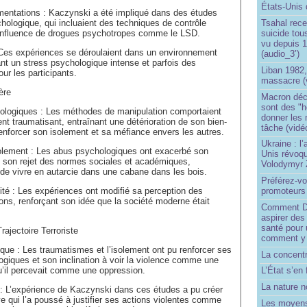
États-Unis 
mentations : Kaczynski a été impliqué dans des études
Tsahal rec
hologique, qui incluaient des techniques de contrôle
suicide tou
’influence de drogues psychotropes comme le LSD.
vu depuis 1
 Ces expériences se déroulaient dans un environnement
(audio_3’)
éant un stress psychologique intense et parfois des
Liban 1982,
our les participants.
massacre (
ère
Macron déc
sont des "h
logiques : Les méthodes de manipulation comportaient
donner les
nt traumatisant, entraînant une détérioration de son bien-
tâche (vidé
renforcer son isolement et sa méfiance envers les autres.
Ukraine : l
solement : Les abus psychologiques ont exacerbé son
Unis révoqu
t son rejet des normes sociales et académiques,
Volodymyr 
 de vivre en autarcie dans une cabane dans les bois.
Préférez-vo
lité : Les expériences ont modifié sa perception des
promoteurs
tions, renforçant son idée que la société moderne était
Comment Do
aspirer des
santé pour 
ajectoire Terroriste
comment y
ique : Les traumatismes et l’isolement ont pu renforcer ses
La concentr
logiques et son inclination à voir la violence comme une
u’il percevait comme une oppression.
L’État s’en 
La nature no
: L’expérience de Kaczynski dans ces études a pu créer
e qui l’a poussé à justifier ses actions violentes comme
Les moyens