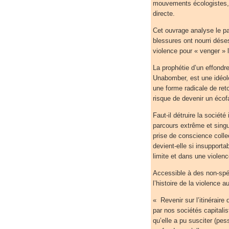
mouvements écologistes, m
directe.
Cet ouvrage analyse le par
blessures ont nourri dése
violence pour « venger » l
La prophétie d’un effondr
Unabomber, est une idéolog
une forme radicale de reto
risque de devenir un éco
Faut-il détruire la sociét
parcours extrême et singul
prise de conscience colle
devient-elle si insupporta
limite et dans une violen
Accessible à des non-spéc
l’histoire de la violence
« Revenir sur l’itinéraire
par nos sociétés capitalis
qu’elle a pu susciter (pe