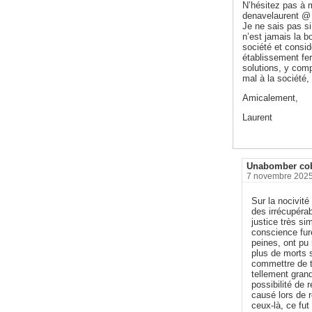
N’hésitez pas à m
denavelaurent @
Je ne sais pas si
n’est jamais la b
société et consi
établissement fer
solutions, y compr
mal à la sociét
Amicalement,
Laurent
Unabomber cob
7 novembre 2025
Sur la nocivité
des irrécupéra
justice très si
conscience fur
peines, ont pu
plus de morts s
commettre de t
tellement grand
possibilité de 
causé lors de 
ceux-là, ce fut