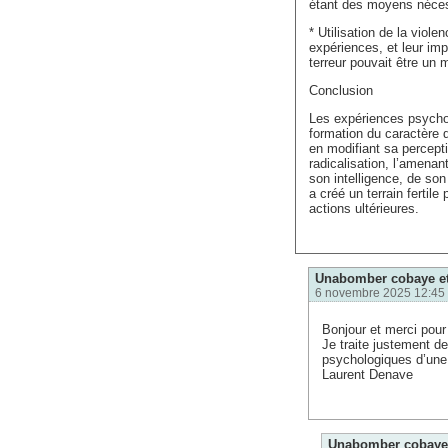
étant des moyens nécess
* Utilisation de la viol
expériences, et leur imp
terreur pouvait être un m
Conclusion
Les expériences psychol
formation du caractère
en modifiant sa percepti
radicalisation, l’amenan
son intelligence, de so
a créé un terrain fertil
actions ultérieures.
Unabomber cobaye et
6 novembre 2025 12:45
Bonjour et merci pou
Je traite justement de
psychologiques d’une 
Laurent Denave
Unabomber cobaye 