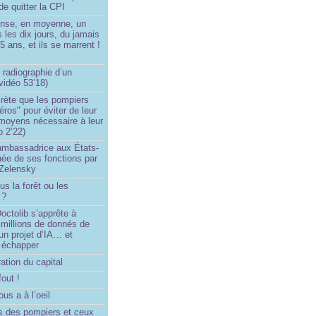
de quitter la CPI
ense, en moyenne, un
s les dix jours, du jamais
5 ans, et ils se marrent !
 radiographie d’un
vidéo 53’18)
rète que les pompiers
éros" pour éviter de leur
 moyens nécessaire à leur
o 2’22)
’ambassadrice aux États-
ée de ses fonctions par
Zelensky
us la forêt ou les
 ?
ctolib s’apprête à
 millions de donnés de
un projet d’IA… et
 échapper
ation du capital
fout !
us a à l’oeil
 des pompiers et ceux