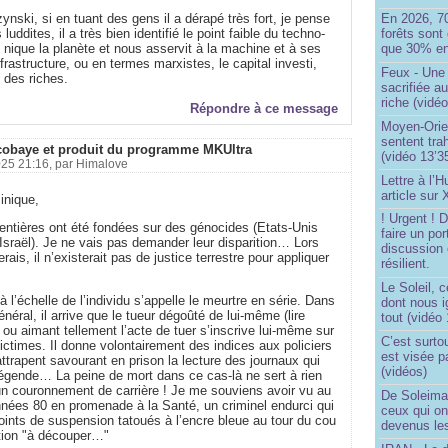
En 2026, 7
ski, si en tuant des gens il a dérapé très fort, je pense
forêts sont 
uddites, il a très bien identifié le point faible du techno-
que 30% en
 nique la planète et nous asservit à la machine et à ses
frastructure, ou en termes marxistes, le capital investi,
Feux - Un
il des riches.
sacrifiée a
riche (vidéo
Répondre à ce message
Moyen-Orie
sentent tra
obaye et produit du programme MKUltra
(vidéo 13’3
25 21:16, par
Himalove
Lettre à l’
article sur
inique,
! Urgent !
entières ont été fondées sur des génocides (Etats-Unis
faire un por
Israël). Je ne vais pas demander leur disparition… Lors
discussion 
rais, il n’existerait pas de justice terrestre pour appliquer
résilient.
Le Soleil, c
 l’échelle de l’individu s’appelle le meurtre en série. Dans
dont nous 
néral, il arrive que le tueur dégoûté de lui-même (lire
tout (vidéo
 ou aimant tellement l’acte de tuer s’inscrive lui-même sur
C’est surto
victimes. Il donne volontairement des indices aux policiers
est visée p
’attrapent savourant en prison la lecture des journaux qui
(vidéos)
légende… La peine de mort dans ce cas-là ne sert à rien
 un couronnement de carrière ! Je me souviens avoir vu au
De Soleima
nées 80 en promenade à la Santé, un criminel endurci qui
ceux qui o
points de suspension tatoués à l’encre bleue au tour du cou
devenus le
tion "à découper…"