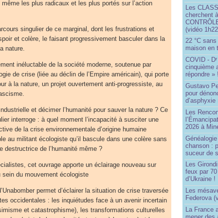
ême les plus radicaux et les plus portés sur l’action
Les CLAS
cherchent à
CONTRÔLE d
cours singulier de ce marginal, dont les frustrations et
(vidéo 1h22
spoir et colère, le faisant progressivement basculer dans la
22 °C sans c
maison en t
a nature.
COVID - D
r
ement inéluctable de la société moderne, soutenue par
cinquième 
ie de crise (liée au déclin de l’Empire américain), qui porte
répondre » 
ur à la nature, un projet ouvertement anti-progressiste, au
Gustavo Pe
pour dénonc
fascisme.
d’asphyxie 
é industrielle et décimer l’humanité pour sauver la nature ? Ce
Les Rencon
l’Émancipat
ier interroge : à quel moment l’incapacité à susciter une
2026 à Min
ctive de la crise environnementale d’origine humaine
Généalogie 
ble au militant écologiste qu’il bascule dans une colère sans
chanson : p
ce destructrice de l’humanité même ?
suceur de 
Les Girond
ialistes, cet ouvrage apporte un éclairage nouveau sur
feux par 7
 au sein du mouvement écologiste
d’Ukraine !
 d’Unabomber permet d’éclairer la situation de crise traversée
Les mésave
Federova (v
tes occidentales : les inquiétudes face à un avenir incertain
La France ai
ssimisme et catastrophisme), les transformations culturelles
mener des a