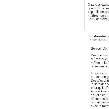
Quand à Kackzyn
que comme les l
capitalisme qui
maîtres, son in
l’outil de trava
Unabomber c
7 novembre 20
Bonjour Dom
Des nations 
d’Amérique, 
même je le fe
la sentence.
Le génocide à
ce cas, en gé
Dostoïevski)
la liste des 
pour qu’ils l
écrivent sa 
car elle est
début des an
portait des 
avec la men