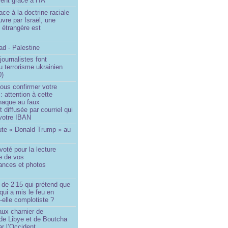
ent grâce à l’IA
ace à la doctrine raciale
vre par Israël, une
n étrangère est
d - Palestine
ournalistes font
du terrorisme ukrainien
0)
ous confirmer votre
 : attention à cette
naque au faux
diffusée par courriel qui
votre IBAN
ute « Donald Trump » au
oté pour la lecture
e de vos
ances et photos
 de 2’15 qui prétend que
 qui a mis le feu en
-elle complotiste ?
aux charnier de
de Libye et de Boutcha
r l’Occident...