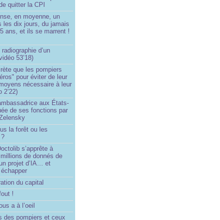
de quitter la CPI
ense, en moyenne, un
s les dix jours, du jamais
5 ans, et ils se marrent !
 radiographie d’un
vidéo 53’18)
rète que les pompiers
éros" pour éviter de leur
 moyens nécessaire à leur
o 2’22)
’ambassadrice aux États-
ée de ses fonctions par
Zelensky
us la forêt ou les
 ?
ctolib s’apprête à
 millions de donnés de
un projet d’IA… et
 échapper
ation du capital
fout !
us a à l’oeil
 des pompiers et ceux