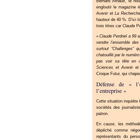
Bernard Arnault, le no
engloutir le magazine
Avenir
et
La Recherch
hauteur de 40
%. D’ici l
trois titres car Claude P
«
Claude Perdriel a 99 a
vendre l’ensemble des t
surtout “Challenges” qu
chatouillé par le numéro
pas voir sa tête en c
Sciences et Avenir
et 
Croque Futur, qui chapea
Défense de «
l
l’entreprise
»
Cette situation inquièt
sociétés des journalis
patron.
En cause, les méthode
dépêché comme négocia
représentants du pers