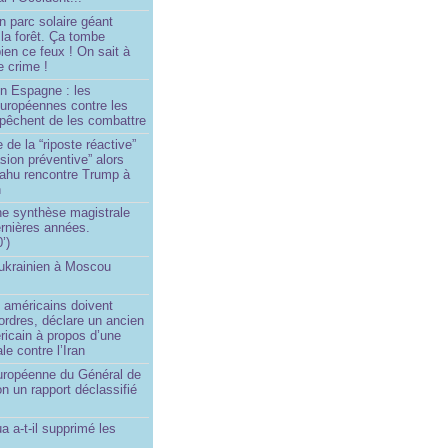
n parc solaire géant
la forêt. Ça tombe
ien ce feux ! On sait à
le crime !
en Espagne : les
européennes contre les
êchent de les combattre
 de la “riposte réactive”
asion préventive” alors
ahu rencontre Trump à
n
e synthèse magistrale
rnières années.
’)
 ukrainien à Moscou
)
 américains doivent
 ordres, déclare un ancien
ricain à propos d’une
ale contre l’Iran
européenne du Général de
on un rapport déclassifié
a a-t-il supprimé les