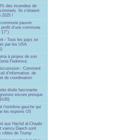
0% des incendies de
criminels. Ils n’étaient
 2025 !
e commune pauvre
u profit d’une commune
 17’’)
nt - Tous les pays se
his par les USA
5)
Huma à propos de son
 Xenia Fedorova
 Discusssion : Comment
tail d’information, de
et de coordination
ette étoile fascinante
ignorons encore presque
 1h30)
ut l’extrême gauche qui
ar les espions US
ni aux Hachd al‑Chaabi :
nt vaincu Daech sont
s cibles de Trump