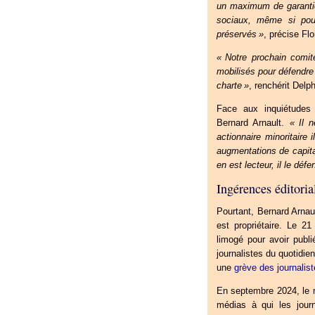
un maximum de garantie
sociaux, même si pou
préservés
»
, précise Fl
«
Notre prochain comit
mobilisés pour défendre 
charte
»
, renchérit Del
Face aux inquiétudes 
Bernard Arnault.
«
Il 
actionnaire minoritaire 
augmentations de capita
en est lecteur, il le défe
Ingérences éditoria
Pourtant, Bernard Arnaul
est propriétaire. Le 2
limogé pour avoir publi
journalistes du quotidie
une
grève des journalis
En septembre 2024, le m
médias à qui les jour