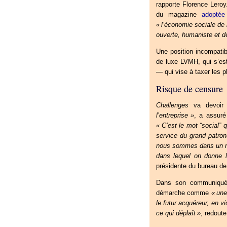
rapporte Florence Leroy.
du magazine
adopté
«
l’économie sociale de
ouverte, humaniste et d
Une position incompatib
de luxe
LVMH
, qui s’e
— qui vise à taxer les 
Risque de censure
Challenges
va devoir
l’entreprise
»
, a assuré
«
C’est le mot “social” 
service du grand patron
nous sommes dans un méd
dans lequel on donne l
présidente du bureau de
Dans son communiqué, 
démarche comme
«
une
le futur acquéreur, en vi
ce qui déplaît
»
, redout