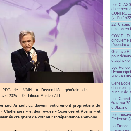
Les CLAS
cherchent à
CONTRÔLE d
(vidéo 1h22
22 °C sans c
maison en t
COVID - D
r
cinquième 
répondre » 
Gustavo Pe
pour dénonc
d’asphyxie 
Les Rencon
l’Émancipat
2026 à Min
Généalogie 
chanson : p
t, PDG de LVMH, à l’assemblée générale des
suceur de 
 avril 2025. - © Thibaud Moritz / AFP
Les Girond
feux par 7
nard Arnault va devenir entièrement propriétaire du
d’Ukraine !
 Challenges » et des revues « Sciences et Avenir » et
Les mésave
alariés craignent de voir leur indépendance s’envoler.
Federova (v
La France ai
mener des a