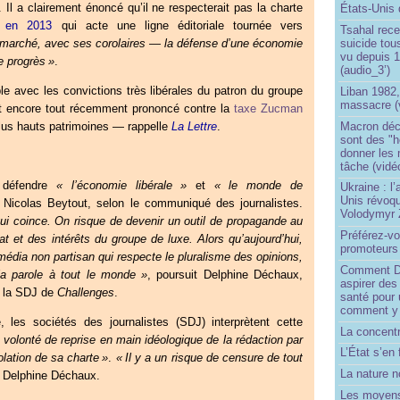
 Il a clairement énoncé qu’il ne respecterait pas la charte
États-Unis 
e en 2013
qui acte une ligne éditoriale tournée vers
Tsahal rec
 marché, avec ses corolaires — la défense d’une économie
suicide tou
vu depuis 1
e progrès
»
.
(audio_3’)
le avec les convictions très libérales du patron du groupe
Liban 1982,
massacre (
st encore tout récemment prononcé contre la
taxe Zucman
Macron déc
plus hauts patrimoines — rappelle
La Lettre
.
sont des "h
donner les
tâche (vidé
 défendre
«
l’économie libérale
»
et
«
le monde de
Ukraine : l
Unis révoqu
 Nicolas Beytout, selon le communiqué des journalistes.
Volodymyr 
qui coince. On risque de devenir un outil de propagande au
Préférez-vo
at et des intérêts du groupe de luxe. Alors qu’aujourd’hui,
promoteurs
ia non partisan qui respecte le pluralisme des opinions,
Comment Do
a parole à tout le monde
»
, poursuit Delphine Déchaux,
aspirer des
 la
SDJ
de
Challenges
.
santé pour 
comment y
les sociétés des journalistes (
SDJ
) interprètent cette
La concentr
 volonté de reprise en main idéologique de la rédaction par
L’État s’en 
olation de sa charte
»
.
«
Il y a un risque de censure de tout
La nature no
e Delphine Déchaux.
Les moyens