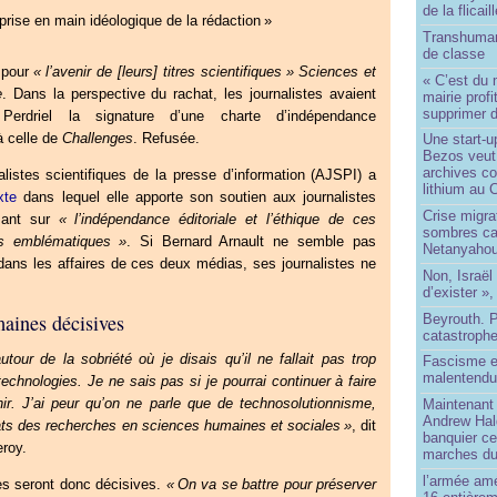
de la flicail
prise en main idéologique de la rédaction
»
Transhuman
de classe
i pour
«
l’avenir de [leurs] titres scientifiques
»
Sciences et
« C’est du 
e
. Dans la perspective du rachat, les journalistes avaient
mairie prof
supprimer d
rdriel la signature d’une charte d’indépendance
à celle de
Challenges
. Refusée.
Une start-u
Bezos veut 
archives co
listes scientifiques de la presse d’information (
AJSPI
) a
lithium au
xte
dans lequel elle apporte son soutien aux journalistes
Crise migra
sant sur
«
l’indépendance éditoriale et l’éthique de ces
sombres ca
es emblématiques
»
. Si Bernard Arnault ne semble pas
Netanyaho
dans les affaires de ces deux médias, ses journalistes ne
Non, Israël 
d’exister »,
aines décisives
Beyrouth. P
catastroph
utour de la sobriété où je disais qu’il ne fallait pas trop
Fascisme e
malentend
echnologies. Je ne sais pas si je pourrai continuer à faire
nir. J’ai peur qu’on ne parle que de technosolutionnisme,
Maintenant 
Andrew Hal
tats des recherches en sciences humaines et sociales
»
, dit
banquier ce
roy.
marches du
l’armée amé
s seront donc décisives.
«
On va se battre pour préserver