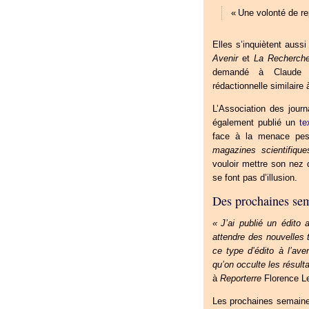
«
Une volonté de re
Elles s’inquiètent auss
Avenir
et
La Recherch
demandé à Claude Pe
rédactionnelle similaire 
L’Association des journa
également publié un
te
face à la menace pe
magazines scientifiqu
vouloir mettre son nez 
se font pas d’illusion.
Des prochaines sem
«
J’ai publié un édito a
attendre des nouvelles t
ce type d’édito à l’ave
qu’on occulte les résul
à
Reporterre
Florence Le
Les prochaines semaine