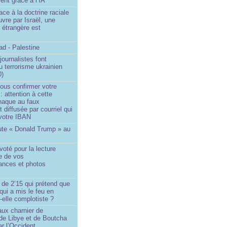
ent grâce à l’IA
ace à la doctrine raciale
vre par Israël, une
n étrangère est
d - Palestine
ournalistes font
du terrorisme ukrainien
0)
ous confirmer votre
 : attention à cette
naque au faux
diffusée par courriel qui
votre IBAN
ute « Donald Trump » au
oté pour la lecture
e de vos
ances et photos
 de 2’15 qui prétend que
 qui a mis le feu en
-elle complotiste ?
aux charnier de
de Libye et de Boutcha
r l’Occident...