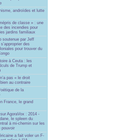
le
isme, androïdes et lutte
mépris de classe » : une
ite des incendies pour
es jardins familiaux
p soutenue par Jeff
s’approprier des
loniales pour trouver du
 Congo
toire à Ceuta : les
lculs de Trump et
u
n’a pas « le droit
 bien au contraire
oétique de la
e
n France, le grand
u
sur AgoraVox : 2014 -
dane, le spleen du
ntral à mi-chemin sur les
 pouvoir
ricaine a fait voler un F-