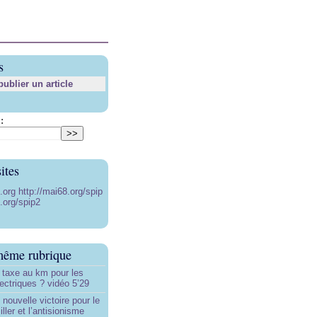
s
blier un article
:
ites
8.org
http://mai68.org/spip
.org/spip2
même rubrique
 taxe au km pour les
ectriques ? vidéo 5’29
 nouvelle victoire pour le
ller et l’antisionisme