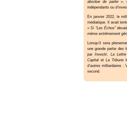
absolue de parler
»
, 
indépendants ou d’inve
En janvier 2022, le mill
médiatique. Il avait ten
«
Si “Les Échos” devai
même extrêmement gêné. 
Lorsqu’il sera pleineme
une grande partie des 
par
Investir
,
La Lettre
Capital
et
La Tribune
l
d’autres milliardaires 
second.