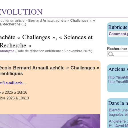
ÉVOLUTION
blier un article
>
Bernard Arnault achète « Challenges », «
a Recherche (...)
Rubrique
Comment pu
achète « Challenges », « Sciences et
 Recherche »
Rechercher 
anonyme
(Date de rédaction antérieure : 6 novembre 2025).
Anciens s
i-écolo Bernard Arnault achète « Challenges »
ientifiques
http://mai6
http://mai68
net/Le-milliarda…
bre 2025 à 16h16
mbre 2025 à 10h13
Dans la 
z
Bientôt une
bagnoles él
Angleterre :
P
. David Mi
r