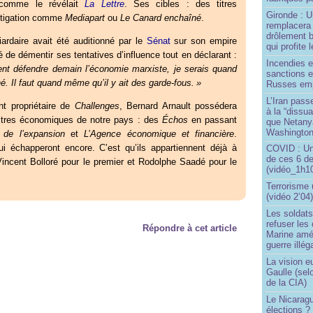
comme le révélait
La Lettre
. Ses cibles : des titres
Gironde : U
stigation comme
Mediapart
ou
Le Canard enchaîné
.
remplacera 
drôlement b
iardaire avait été auditionné par le
Sénat
sur son empire
qui profite 
té de démentir ses tentatives d’influence tout en déclarant :
Incendies 
ent défendre demain l’économie marxiste, je serais quand
sanctions 
Il faut quand même qu’il y ait des garde-fous.
»
Russes emp
L’Iran passe
nt propriétaire de
Challenges
, Bernard Arnault possédera
à la “dissu
titres économiques de notre pays : des
Échos
en passant
que Netany
Washingto
 de l’expansion
et
L’Agence économique et financière
.
ui échapperont encore. C’est qu’ils appartiennent déjà à
COVID : Un
de ces 6 de
: Vincent Bolloré pour le premier et Rodolphe Saadé pour le
(vidéo_1h10
Terrorisme
(vidéo 2’04
Les soldats
refuser les
Répondre à cet article
Marine amé
guerre illég
La vision 
Gaulle (sel
de la CIA)
Le Nicaragu
élections ?