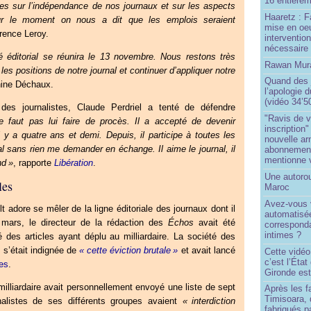
16 entièrem
s sur l’indépendance de nos journaux et sur les aspects
Haaretz : F
r le moment on nous a dit que les emplois seraient
mise en oeu
orence Leroy.
interventio
nécessaire
é éditorial se réunira le 13 novembre. Nous restons très
Rawan Mura
les positions de notre journal et continuer d’appliquer notre
Quand des j
phine Déchaux.
l’apologie 
(vidéo 34’5
des journalistes, Claude Perdriel a tenté de défendre
"Ravis de v
ne faut pas lui faire de procès. Il a accepté de devenir
inscription"
il y a quatre ans et demi. Depuis, il participe à toutes les
nouvelle ar
l sans rien me demander en échange. Il aime le journal, il
abonnement 
mentionne 
nd
»
, rapporte
Libération
.
Une autoro
les
Maroc
Avez-vous v
t adore se mêler de la ligne éditoriale des journaux dont il
automatisé
1 mars, le directeur de la rédaction des
Échos
avait été
correspond
intimes ?
é des articles ayant déplu au milliardaire. La société des
n s’était indignée de
«
cette éviction brutale
»
et avait lancé
Cette vidéo
c’est l’État
tes
.
Gironde est
illiardaire avait personnellement envoyé une liste de sept
Après les f
Timisoara, 
nalistes de ses différents groupes avaient
«
interdiction
fabriqués pa