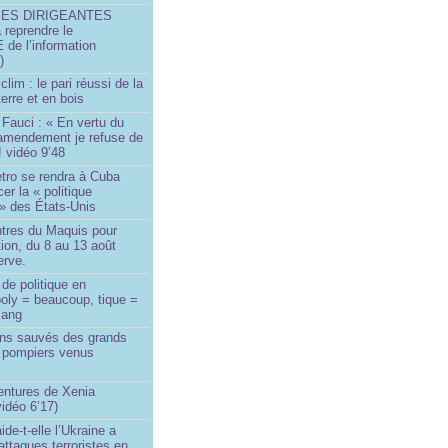
SES DIRIGEANTES
 reprendre le
e l’information
)
lim : le pari réussi de la
erre et en bois
Fauci : « En vertu du
amendement je refuse de
! vidéo 9’48
tro se rendra à Cuba
er la « politique
» des États-Unis
tres du Maquis pour
ion, du 8 au 13 août
erve.
de politique en
oly = beaucoup, tique =
sang
ins sauvés des grands
0 pompiers venus
ntures de Xenia
idéo 6’17)
de-t-elle l’Ukraine a
ttaques terroristes en