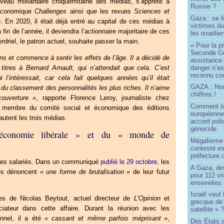
uveau milliardaire croquemitaine des médias, s’apprête à
Russie ?
 économique
Challenges
ainsi que les revues
Sciences et
Gaza : se l
e
. En 2020, il était déjà entré au capital de ces médias à
victimes du
a fin de l’année, il deviendra l’actionnaire majoritaire de ces
les israélie
erdriel, le patron actuel, souhaite passer la main.
« Pour la p
Seconde Gu
ns et commence à sentir les effets de l’âge. Il a décidé de
assistance
danger n’e
itres à Bernard Arnault, qui n’attendait que cela. C’est
reconnu com
i l’intéressait, car cela fait quelques années qu’il était
GAZA : No
 du classement des personnalités les plus riches. Il n’aime
chiffres !
ouverture
»
, rapporte Florence Leroy, journaliste chez
Comment l
membre du comité social et économique des éditions
européenne
utent les trois médias.
accord poli
génocide
’économie libérale
» et du «
monde de
Mégaferme 
contesté es
préfecture 
e les salariés. Dans un communiqué
publié le 29 octobre
, les
A Gaza, des
tes dénoncent
«
une forme de brutalisation
»
de leur futur
pour 112 v
ensevelies
Israël veut 
s de Nicolas Beytout, actuel directeur de
L’Opinion
et
grecque de
teur dans cette affaire. Durant la réunion avec les
satellite » 
onnel, il a été
«
cassant et même parfois méprisant
»
,
Des États 