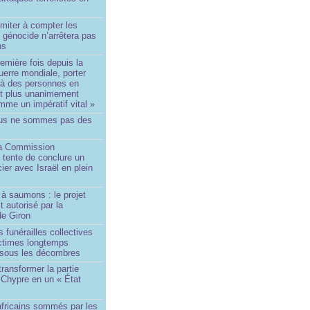
imiter à compter les
 génocide n’arrêtera pas
ns
remière fois depuis la
erre mondiale, porter
 à des personnes en
st plus unanimement
me un impératif vital »
us ne sommes pas des
a Commission
 tente de conclure un
cier avec Israël en plein
à saumons : le projet
t autorisé par la
de Giron
 funérailles collectives
ictimes longtemps
 sous les décombres
transformer la partie
 Chypre en un « État
?
africains sommés par les