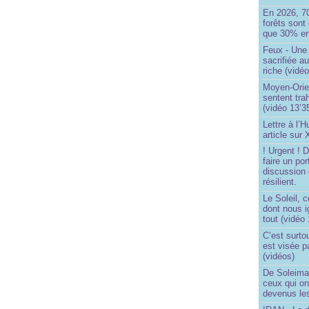
En 2026, 7
forêts sont 
que 30% en
Feux - Un
sacrifiée a
riche (vidéo
Moyen-Orie
sentent tra
(vidéo 13’3
Lettre à l’
article sur
! Urgent !
faire un por
discussion 
résilient.
Le Soleil, c
dont nous 
tout (vidéo
C’est surto
est visée p
(vidéos)
De Soleima
ceux qui o
devenus le