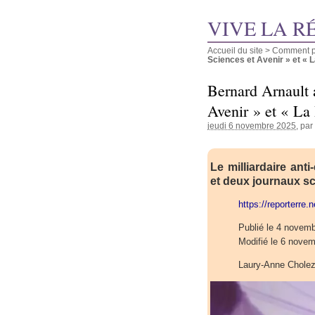
VIVE LA R
Accueil du site
>
Comment pu
Sciences et Avenir » et « L
Bernard Arnault 
Avenir » et « La
jeudi 6 novembre 2025
, par
Le milliardaire ant
et deux journaux sc
https://reporterre.
Publié le 4 novem
Modifié le 6 nove
Laury-Anne Chole