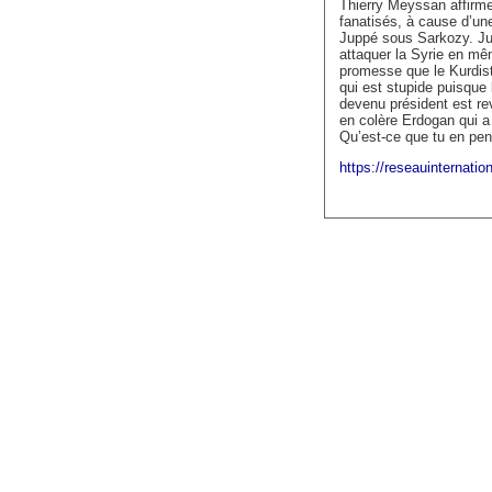
Thierry Meyssan affirm
fanatisés, à cause d’une
Juppé sous Sarkozy. Jup
attaquer la Syrie en mê
promesse que le Kurdista
qui est stupide puisque 
devenu président est re
en colère Erdogan qui a 
Qu’est-ce que tu en pe
https://reseauinternatio