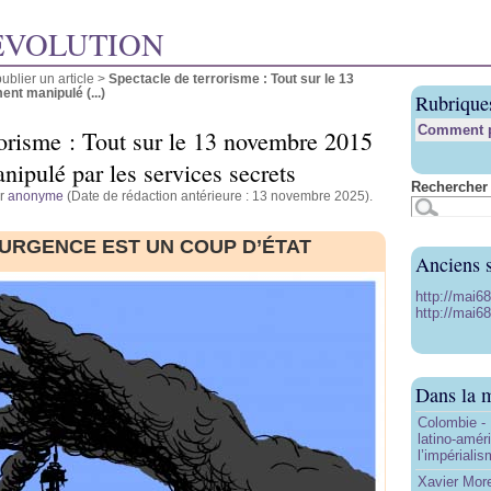
ÉVOLUTION
blier un article
>
Spectacle de terrorisme : Tout sur le 13
t manipulé (...)
Rubrique
Comment pu
rorisme : Tout sur le 13 novembre 2015
ipulé par les services secrets
Rechercher 
ar
anonyme
(Date de rédaction antérieure : 13 novembre 2025).
’URGENCE EST UN COUP D’ÉTAT
Anciens s
http://mai6
http://mai68
Dans la 
Colombie - 
latino-amér
l’impériali
Xavier More