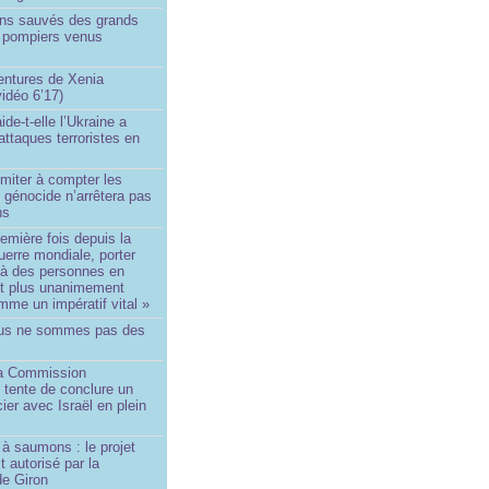
ins sauvés des grands
0 pompiers venus
ntures de Xenia
idéo 6’17)
de-t-elle l’Ukraine a
ttaques terroristes en
imiter à compter les
 génocide n’arrêtera pas
ns
remière fois depuis la
erre mondiale, porter
 à des personnes en
st plus unanimement
me un impératif vital »
us ne sommes pas des
a Commission
 tente de conclure un
cier avec Israël en plein
à saumons : le projet
t autorisé par la
de Giron