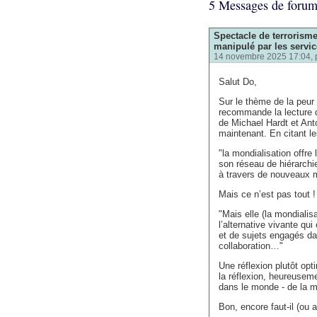
5 Messages de foru
Spectacle de terrorism
manipulé par les servic
14 novembre 2025 17:04, 
Salut Do,
Sur le thème de la peur ,
recommande la lecture d
de Michael Hardt et Anto
maintenant. En citant le
"la mondialisation offre 
son réseau de hiérarchie
à travers de nouveaux m
Mais ce n’est pas tout ! 
"Mais elle (la mondialis
l’alternative vivante qu
et de sujets engagés d
collaboration…"
Une réflexion plutôt opti
la réflexion, heureusem
dans le monde - de la mo
Bon, encore faut-il (ou a