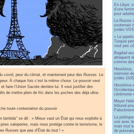
En Libye, i
d’une femm
pour adultè
La Russie a
souterrain 
(vidéo VOS
« Le pipelin
Turquie pe
veut pas cé
Bagdad aver
attaquent de
comme des 
Hiroshima, 
mémoire d
du covid, peur du climat, et maintenant peur des Russes. Le
(vidéo 1h35
a peur. À chaque fois c’est la même chose. Le pouvoir veut
Hiroshima e
t faire l’Union Sacrée derrière lui. Il veut justifier des
Occidentau
in de mettre plein de fric dans les poches des déjà ultra-
cérémonie 
Meyer Habi
tribunal po
che toute contestation du pouvoir
Palestinien
La politiqu
en lambda" se dit : « Mieux vaut un État qui nous exploite à
voir avec 
s pires saloperies, mais nous protège contre le terrorisme, le
mais tout à
 les Russes que pas d’État du tout ! »
de puissanc