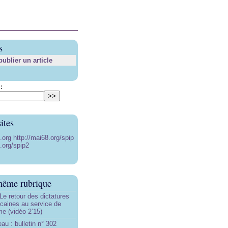
s
blier un article
:
ites
8.org
http://mai68.org/spip
.org/spip2
même rubrique
Le retour des dictatures
icaines au service de
sme (vidéo 2’15)
au : bulletin n° 302