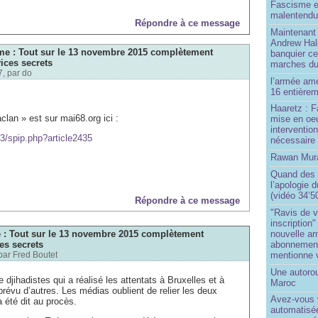
Fascisme e
malentend
Répondre à ce message
Maintenant 
Andrew Hal
sme : Tout sur le 13 novembre 2015 complètement
banquier ce
ices secrets
marches du
7, par
do
l’armée amé
16 entièrem
Haaretz : F
lan » est sur mai68.org ici :
mise en oeu
interventio
p3/spip.php?article2435
nécessaire
Rawan Mura
Quand des j
l’apologie 
(vidéo 34’5
Répondre à ce message
"Ravis de v
inscription"
nouvelle ar
e : Tout sur le 13 novembre 2015 complètement
abonnement 
es secrets
mentionne 
par
Fred Boutet
Une autoro
djihadistes qui a réalisé les attentats à Bruxelles et à
Maroc
 prévu d’autres. Les médias oublient de relier les deux
Avez-vous v
a été dit au procès.
automatisé