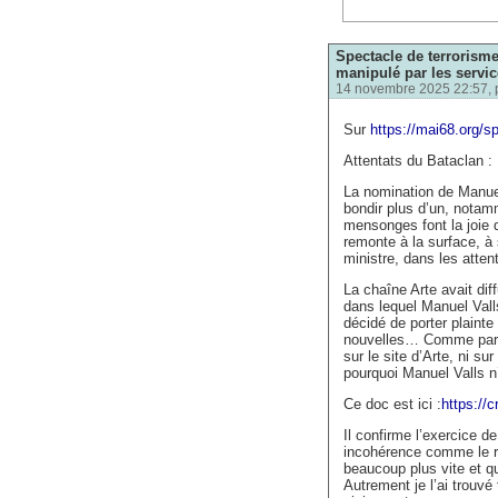
Spectacle de terrorism
manipulé par les servic
14 novembre 2025 22:57, 
Sur
https://mai68.org/s
Attentats du Bataclan :
La nomination de Manuel
bondir plus d’un, notam
mensonges font la joie d
remonte à la surface, à 
ministre, dans les atte
La chaîne Arte avait di
dans lequel Manuel Valls
décidé de porter plainte
nouvelles… Comme par h
sur le site d’Arte, ni s
pourquoi Manuel Valls n
Ce doc est ici :
https://
Il confirme l’exercice d
incohérence comme le ret
beaucoup plus vite et q
Autrement je l’ai trouv