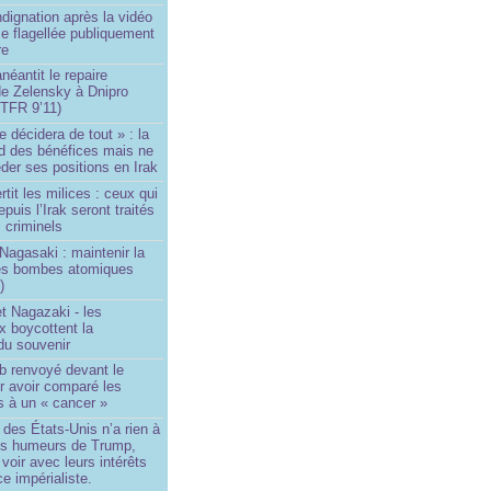
ndignation après la vidéo
e flagellée publiquement
re
néantit le repaire
de Zelensky à Dnipro
TFR 9’11)
e décidera de tout » : la
rd des bénéfices mais ne
der ses positions en Irak
tit les milices : ceux qui
puis l’Irak seront traités
criminels
Nagasaki : maintenir la
es bombes atomiques
)
t Nagazaki - les
x boycottent la
du souvenir
b renvoyé devant le
ur avoir comparé les
s à un « cancer »
e des États-Unis n’a rien à
les humeurs de Trump,
 voir avec leurs intérêts
e impérialiste.