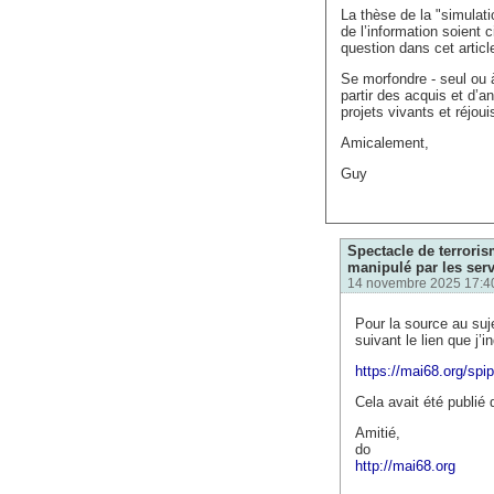
La thèse de la "simulat
de l’information soient c
question dans cet articl
Se morfondre - seul ou 
partir des acquis et d’a
projets vivants et réjoui
Amicalement,
Guy
Spectacle de terrori
manipulé par les serv
14 novembre 2025 17:4
Pour la source au suj
suivant le lien que j’i
https://mai68.org/spi
Cela avait été publié
Amitié,
do
http://mai68.org