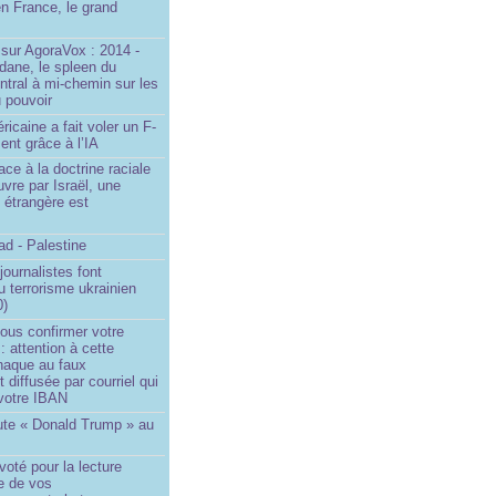
n France, le grand
u
sur AgoraVox : 2014 -
dane, le spleen du
ntral à mi-chemin sur les
 pouvoir
ricaine a fait voler un F-
ent grâce à l’IA
ace à la doctrine raciale
vre par Israël, une
n étrangère est
d - Palestine
ournalistes font
du terrorisme ukrainien
0)
ous confirmer votre
 : attention à cette
naque au faux
diffusée par courriel qui
votre IBAN
ute « Donald Trump » au
oté pour la lecture
e de vos