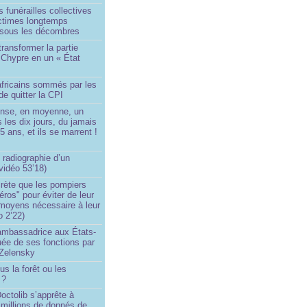
 funérailles collectives
ictimes longtemps
 sous les décombres
transformer la partie
 Chypre en un « État
?
africains sommés par les
de quitter la CPI
ense, en moyenne, un
s les dix jours, du jamais
5 ans, et ils se marrent !
 radiographie d’un
vidéo 53’18)
rète que les pompiers
éros" pour éviter de leur
 moyens nécessaire à leur
o 2’22)
’ambassadrice aux États-
ée de ses fonctions par
Zelensky
us la forêt ou les
 ?
ctolib s’apprête à
 millions de donnés de