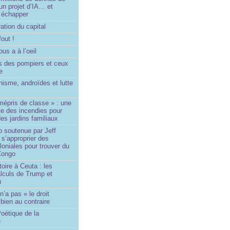
un projet d’IA… et
 échapper
ation du capital
fout !
us a à l’oeil
 des pompiers et ceux
le
isme, androïdes et lutte
mépris de classe » : une
ite des incendies pour
es jardins familiaux
p soutenue par Jeff
s’approprier des
loniales pour trouver du
 Congo
toire à Ceuta : les
lculs de Trump et
u
n’a pas « le droit
 bien au contraire
oétique de la
e