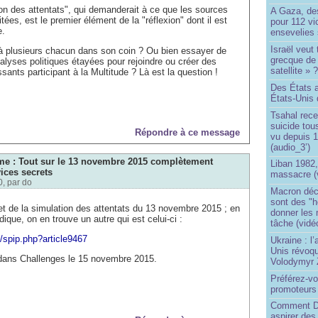
ion des attentats", qui demanderait à ce que les sources
A Gaza, des
itées, est le premier élément de la "réflexion" dont il est
pour 112 v
e.
ensevelies
Israël veut 
à plusieurs chacun dans son coin ? Ou bien essayer de
grecque de
nalyses politiques étayées pour rejoindre ou créer des
satellite » 
ssants participant à la Multitude ? Là est la question !
Des États 
États-Unis 
Tsahal rec
suicide tou
Répondre à ce message
vu depuis 1
(audio_3’)
sme : Tout sur le 13 novembre 2015 complètement
Liban 1982,
ices secrets
massacre (
0, par
do
Macron déc
sont des "h
et de la simulation des attentats du 13 novembre 2015 ; en
donner les
ndique, on en trouve un autre qui est celui-ci :
tâche (vidé
p/spip.php?article9467
Ukraine : l
Unis révoqu
 dans Challenges le 15 novembre 2015.
Volodymyr 
Préférez-vo
promoteurs
Comment Do
aspirer des