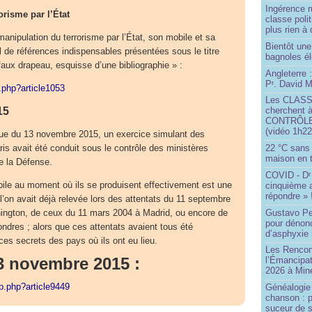
Ingérence ru
orisme par l’État
classe poli
plus rien à 
anipulation du terrorisme par l’État, son mobile et sa
Bientôt une
l de références indispensables présentées sous le titre
bagnoles él
faux drapeau, esquisse d’une bibliographie » :
Angleterre :
P
. David Mi
r
p.php?article1053
Les CLAS
15
cherchent à
CONTRÔLE d
(vidéo 1h22
ue du 13 novembre 2015, un exercice simulant des
ris avait été conduit sous le contrôle des ministères
22 °C sans c
maison en t
de la Défense.
COVID - D
r
 pile au moment où ils se produisent effectivement est une
cinquième 
répondre » 
l’on avait déjà relevée lors des attentats du 11 septembre
Gustavo Pe
ngton, de ceux du 11 mars 2004 à Madrid, ou encore de
pour dénonc
ondres ; alors que ces attentats avaient tous été
d’asphyxie 
es secrets des pays où ils ont eu lieu.
Les Rencon
13 novembre 2015 :
l’Émancipat
2026 à Min
ip.php?article9449
Généalogie 
chanson : p
suceur de 