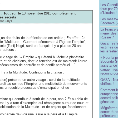
m
Les Girond
feux par 7
d’Ukraine !
e : Tout sur le 13 novembre 2015 complètement
es secrets
Les mésave
par
GuyT
Federova (v
La France ai
mener des a
Russie ?
un des fruits de la réflexion de cet article ; En effet ! Je
e "Multitude – Guerre et démocratie à l’âge de l’empire",
Gaza : se l
nio (Toni) Negri, sorti en français il y a plus de 20 ans
victimes du
s auteurs :
les israélie
le visage de l’« Empire » qui étend à l’échelle planétaire
« Pour la p
s et de divisions, dont la fonction est de maintenir l’ordre
Seconde Gu
écanismes de contrôle et de conflit perpétuel …"
assistance
danger n’e
Il y a la Multitude. Continuons la citation :
reconnu com
GAZA : No
ation) présente un autre visage : celui de la multitude,
chiffres !
i croît au sein de l’Empire, une multiplicité de mouvements
ans un double processus d’émancipation et de
Comment l
européenne
accord poli
miste qui contribue à sortir de la peur, non ? Et au-delà de
génocide
ent il y a tant d’exemples qui témoignent autour de nous et
bilisation de la Multitude - et de projets qui fonctionnent.
Mégaferme 
contesté es
voir envie de) voir une issue à la peur et à l’Empire.
préfecture 