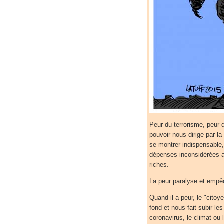
Peur du terrorisme, peur 
pouvoir nous dirige par l
se montrer indispensable, e
dépenses inconsidérées af
riches.
La peur paralyse et empê
Quand il a peur, le "citoy
fond et nous fait subir le
coronavirus, le climat ou