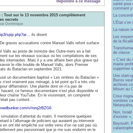
Répondre à ce message
santé pour 
comment y
e : Tout sur le 13 novembre 2015 complètement
La concentr
es secrets
L’État s’en 
par
Dominique
La nature no
pip3/spip.php?ar…
ils disent
Les moyens
de la flicail
 De graves accusations contre Manuel Valls refont surface
Transhuman
 Valls au poste de ministre des Outre-mers en a fait
de classe
ment sur les réseaux sociaux où les compilations de ses
« C’est du 
es internautes. Mais il y a une affaire bien plus grave qui
mairie prof
savoir le rôle trouble de Manuel Valls, alors Premier
supprimer d
ntats du Bataclan en septembre 2021.
Une start-u
ffusé un documentaire baptisé « Les ombres du Bataclan »
Bezos veut 
 n’est vraiment pas ménagé, à tel point qu’il a très vite
archives co
 pour diffamation. Une plainte dont on n’a pas de
lithium au
asard, ce fameux documentaire n’est plus disponible ni
ur leur chaîne YouTube. En le visionnant, on comprend
Crise migra
’était pas content…
sombres ca
Netanyaho
crowdbunker.com/v/rorq2rBZG6
Non, Israël 
e simulation d’attentat du matin. Il mentionne quelques
d’exister »,
ard à l’allumage de policiers qui auraient pu intervenir
Beyrouth. P
ui en ont été empêché sur ordre venu d’on ne sait pas où.
catastroph
é tellement peu passionnant que je me suis endormi en le