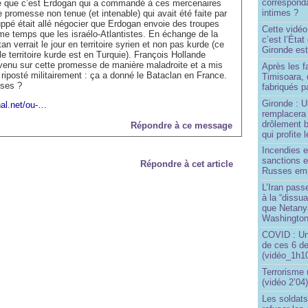
correspond
e que c’est Erdogan qui a commandé à ces mercenaires
intimes ?
 promesse non tenue (et intenable) qui avait été faite par
pé était allé négocier que Erdogan envoie des troupes
Cette vidéo
me temps que les israélo-Atlantistes. En échange de la
c’est l’État
n verrait le jour en territoire syrien et non pas kurde (ce
Gironde est
le territoire kurde est en Turquie). François Hollande
venu sur cette promesse de manière maladroite et a mis
Après les f
riposté militairement : ça a donné le Bataclan en France.
Timisoara, 
nses ?
fabriqués pa
Gironde : U
nal.net/ou-…
remplacera 
drôlement b
Répondre à ce message
qui profite 
Incendies 
sanctions 
Répondre à cet article
Russes emp
L’Iran passe
à la “dissu
que Netany
Washingto
COVID : Un
de ces 6 de
(vidéo_1h10
Terrorisme
(vidéo 2’04
Les soldats