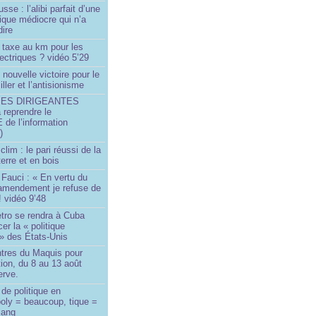
sse : l’alibi parfait d’une
tique médiocre qui n’a
dire
 taxe au km pour les
ectriques ? vidéo 5’29
 nouvelle victoire pour le
ller et l’antisionisme
SES DIRIGEANTES
 reprendre le
e l’information
)
lim : le pari réussi de la
erre et en bois
Fauci : « En vertu du
amendement je refuse de
! vidéo 9’48
tro se rendra à Cuba
er la « politique
» des États-Unis
tres du Maquis pour
ion, du 8 au 13 août
erve.
de politique en
oly = beaucoup, tique =
sang