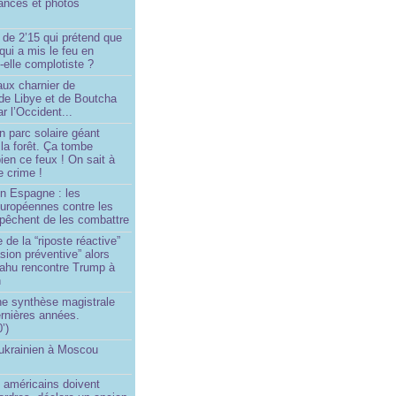
ances et photos
 de 2’15 qui prétend que
 qui a mis le feu en
-elle complotiste ?
aux charnier de
de Libye et de Boutcha
r l’Occident...
n parc solaire géant
la forêt. Ça tombe
ien ce feux ! On sait à
le crime !
en Espagne : les
européennes contre les
êchent de les combattre
 de la “riposte réactive”
asion préventive” alors
ahu rencontre Trump à
n
e synthèse magistrale
rnières années.
’)
 ukrainien à Moscou
)
 américains doivent