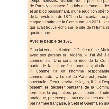
temps métissés. Michèle Audin, prise de p
de Paris, y consacre à la fois des romans, des
et un blog passionnant, d’une érudition phénom
de la révolution de 1871 en la racontant au jo
cinquantenaire de la Commune, en 2021. Une 
qui avait trouvé écho sur le site de l’Human
quotidienne.
Avec le peuple de 1871
D’où lui venait cet intérêt ? D’elle-même, Michè
avec ses parents et l’Algérie. « J’ai été é
communiste. Une certaine idée de la Comm
partie de la culture ! », nous lançait-ell
« Comme l’a dit l’homme responsabl
communards : » Le sol de Paris est jonché 
spectacle affreux servira de leçon, il faut l’e
osaient se déclarer partisans de la Commun
terroriser la population, pour interdire d’aut
analogue, par exemple, aux massacres menés
par l’armée française, à Sétif et Guelma en ma