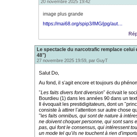
20 novembre 2025 19:42
image plus grande
https://mai68.org/spip3/IMG/jpg/aut…
Rép
Le spectacle du narcotrafic remplace celui 
48’’)
27 novembre 2025 19:59, par
GuyT
Salut Do,
Au fond, il s'agit encore et toujours du phén
"
Les faits divers font diversion
" écrivait le so
Bourdieu (1) dans les années 90 dans un texte 
Il évoquait les prestidigitateurs, dont un "pri
consiste à attirer l'attention sur autre chose qu
"l
es faits omnibus, qui sont de nature à intére
ne doivent choquer personne, qui sont sans e
pas, qui font le consensus, qui intéressent to
un mode tel qu’ils ne touchent à rien d'import