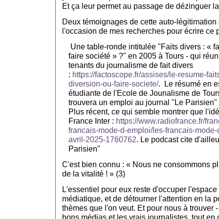
Et ça leur permet au passage de dézinguer l
Deux témoignages de cette auto-légitimation 
l'occasion de mes recherches pour écrire ce p
Une table-ronde intitulée "Faits divers : « f
faire société » ?" en 2005 à Tours - qui réu
tenants du journalisme de fait divers
:
https://factoscope.fr/assises/le-resume-faits
diversion-ou-faire-societe/
. Le résumé en es
étudiante de l'Ecole de Jounalisme de Tours
trouvera un emploi au journal "Le Parisien"
Plus récent, ce qui semble montrer que l'idé
France Inter :
https://www.radiofrance.fr/fra
francais-mode-d-emploi/les-francais-mode-
avril-2025-1760762
. Le podcast cite d'aille
Parisien"
C'est bien connu : « Nous ne consommons pl
de la vitalité ! » (3)
L'essentiel pour eux reste d'occuper l'espace
médiatique, et de détourner l'attention en la p
thèmes que l'on veut. Et pour nous à trouver - o
bons médias et les vrais journalistes, tout e