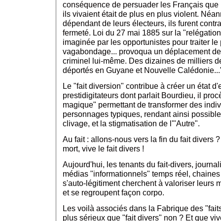
conséquence de persuader les Français que 
ils vivaient était de plus en plus violent. Néa
dépendant de leurs électeurs, ils furent contrai
fermeté. Loi du 27 mai 1885 sur la "relégation
imaginée par les opportunistes pour traiter l
vagabondage... provoqua un déplacement de l
criminel lui-même. Des dizaines de milliers 
déportés en Guyane et Nouvelle Calédonie...
Le "fait diversion" contribue à créer un état d'e
prestidigitateurs dont parlait Bourdieu, il pr
magique" permettant de transformer des indiv
personnages typiques, rendant ainsi possible 
clivage, et la stigmatisation de l'"Autre".
Au fait : allons-nous vers la fin du fait divers ?
mort, vive le fait divers !
Aujourd'hui, les tenants du fait-divers, journal
médias "informationnels" temps réel, chaines d
s'auto-légitiment cherchent à valoriser leurs m
et se regroupent façon corpo.
Les voilà associés dans la Fabrique des "faits 
plus sérieux que "fait divers" non ? Et que viv