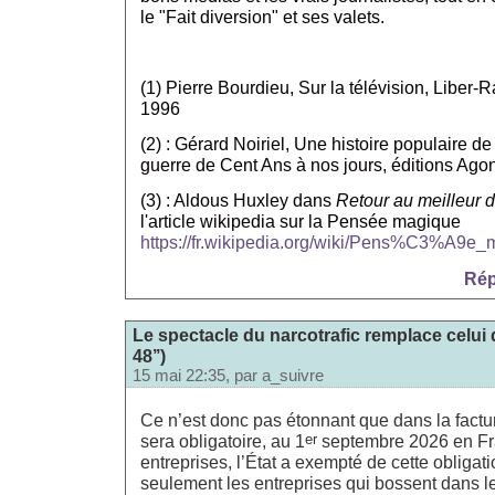
le "Fait diversion" et ses valets.
(1) Pierre Bourdieu, Sur la télévision, Liber-R
1996
(2) : Gérard Noiriel, Une histoire populaire de
guerre de Cent Ans à nos jours, éditions Ago
(3) : Aldous Huxley dans
Retour au meilleur
l'article wikipedia sur la Pensée magique
https://fr.wikipedia.org/wiki/Pens%C3%A9e
Rép
Le spectacle du narcotrafic remplace celui 
48’’)
15 mai 22:35, par
a_suivre
Ce n’est donc pas étonnant que dans la factur
er
sera obligatoire, au 1
septembre 2026 en Fra
entreprises, l’État a exempté de cette obliga
seulement les entreprises qui bossent dans l