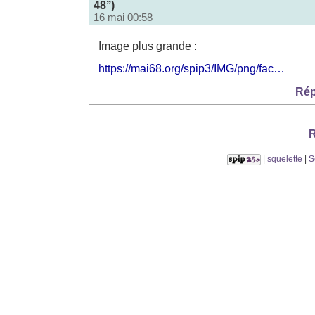
48’’)
16 mai 00:58
Image plus grande :
https://mai68.org/spip3/IMG/png/fac…
Rép
R
|
squelette
|
S