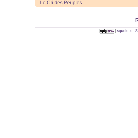
Le Cri des Peuples
R
|
squelette
|
S