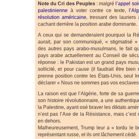
Note du Cri des Peuples
: malgré
l’appel so
palestinienne
à voter contre ce texte,
l’Al
résolution américaine
, tressant des laurier
cachant derrière la position arabe dominante.
A ceux qui se demanderaient pourquoi la Ré
aurait, par son communiqué, « stigmatisé » l
des autres pays arabo-musulmans, le fait que
pays arabe actuellement au Conseil de sécur
réponse : le Pakistan est un grand pays mus
sollicité, et pour cause (il faudrait être bien 
prenne position contre les États-Unis, seul 
déclarer « Nous ne sommes pas vos esclaves 
La raison est que l’Algérie, forte de sa guer
son histoire révolutionnaire, a une authentiqu
la Palestine, ayant osé braver les diktats amé
n’est pas l’Axe de la Résistance, mais c’est 
en dehors.
Malheureusement, Trump leur a « tordu le br
représentant russe, et ils ont lâchement cédé.