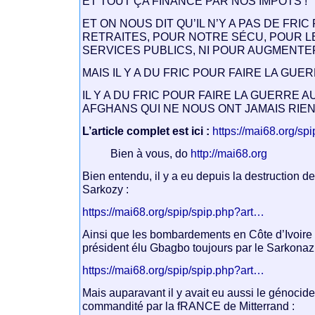
ET TOUT ÇA FINANCÉ PAR NOS IMPÔTS !
ET ON NOUS DIT QU’IL N’Y A PAS DE FRI
RETRAITES, POUR NOTRE SÉCU, POUR L
SERVICES PUBLICS, NI POUR AUGMENTER
MAIS IL Y A DU FRIC POUR FAIRE LA GUER
IL Y A DU FRIC POUR FAIRE LA GUERRE A
AFGHANS QUI NE NOUS ONT JAMAIS RIEN 
L’article complet est ici :
https://mai68.org/sp
Bien à vous, do
http://mai68.org
Bien entendu, il y a eu depuis la destruction d
Sarkozy :
https://mai68.org/spip/spip.php?art…
Ainsi que les bombardements en Côte d’Ivoire 
président élu Gbagbo toujours par le Sarkonazi
https://mai68.org/spip/spip.php?art…
Mais auparavant il y avait eu aussi le génoci
commandité par la fRANCE de Mitterrand :