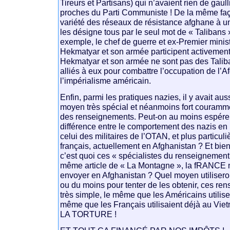
Tireurs et Partisans) qui n’avaient rien de gaull
proches du Parti Communiste ! De la même faç
variété des réseaux de résistance afghane à un
les désigne tous par le seul mot de « Talibans »
exemple, le chef de guerre et ex-Premier mini
Hekmatyar et son armée participent activement 
Hekmatyar et son armée ne sont pas des Talib
alliés à eux pour combattre l’occupation de l’A
l’impérialisme américain.
Enfin, parmi les pratiques nazies, il y avait au
moyen très spécial et néanmoins fort courammen
des renseignements. Peut-on au moins espérer q
différence entre le comportement des nazis en
celui des militaires de l’OTAN, et plus particul
français, actuellement en Afghanistan ? Et bien 
c’est quoi ces « spécialistes du renseignement
même article de « La Montagne », la fRANCE n
envoyer en Afghanistan ? Quel moyen utiliseront
ou du moins pour tenter de les obtenir, ces re
très simple, le même que les Américains utilis
même que les Français utilisaient déjà au Viet
LA TORTURE !