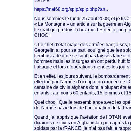
https://mai68.org/spip/spip.php?art…
Nous sommes le lundi 25 aout 2008, et je lis à
« La Montagne » un article sur la guerre en Afg
l’extrait qui produisit chez moi LE déclic, ou 
CHOC :
« Le chef d’état-major des armées françaises, 
Georgelin a, pour sa part, souligné que les so
l’embuscade « ne se sont pas laissés faire ». 
hommes mais les insurgés en ont perdu huit foi
l’attaque et lors d’opérations menées les jours 
Et en effet, les jours suivant, le bombardemen
effectué par l’armée d’occupation (armée de l
centaine de civils afghans dont la plupart étai
enfants : au moins 60 enfants, 15 femmes et 
Quel choc ! Quelle ressemblance avec les opér
de l’armée nazie lors de l’occupation de la Fra
Quand j’ai appris que l’aviation de l’OTAN ava
dixaines de civils en Afghanistan peu après la 
soldats par la fRANCE, je n’ai pas fait le rappr