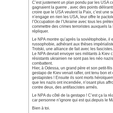
C’est justement un plan pondu par les USA c
gagnaient la guerre , avec des points délirants
croire que le USA veulent la Paix, c’est une s
n’engage en rien les USA, leur offre le pactol
l’Occupation de l’Ukraine avec tous les prétex
commettre des crimes terroristes auxquels la
répliquer.
Le NPA montre qu’après la soviétophobie, il e
russophobie, adhérant aux thèses impérialis
Trotski, une alliance de fait avec les fascistes
Le NPA devrait envoyer ses militants à Kiev c
résistants ukrainien ne sont pas les néo nazis
combattent.
Hier, à Odessa, un grand père et son petit-fil
gestapo de Kiev venait rafler, ont tenu bon et
gestapistes ! Ensuite ils sont morts héroïqu
que les nazis ont incendiée, n’osant plus aff
contre deux, des antifascistes armés.
Le NPA du côté de la gestapo ! C’est ça la réali
car personne n’ignore qui est qui.depuis le M
Bien à toi.