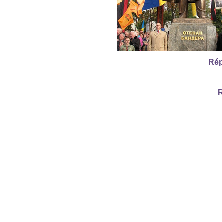
Rép
R