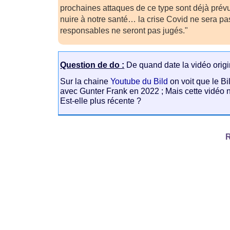
prochaines attaques de ce type sont déjà prévu
nuire à notre santé… la crise Covid ne sera pa
responsables ne seront pas jugés."
Question de do :
De quand date la vidéo origi
Sur la chaine
Youtube du Bild
on voit que le B
avec Gunter Frank en 2022 ; Mais cette vidéo 
Est-elle plus récente ?
R