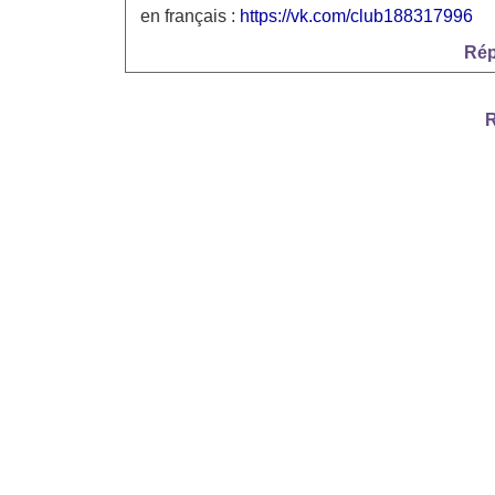
en français :
https://vk.com/club188317996
Rép
R