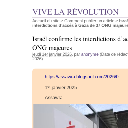
VIVE LA RÉVOLUTION
Accueil du site
>
Comment publier un article
>
Isra
interdictions d’accès à Gaza de 37 ONG majeur
Israël confirme les interdictions d’
ONG majeures
jeudi 1er janvier 2026
, par
anonyme
(Date de rédacti
2026).
https://assawra.blogspot.com/2026/0…
er
1
janvier 2025
Assawra