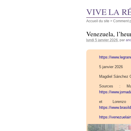
VIVE LA R
Accueil du site
>
Comment pu
Venezuela, l’heu
lundi 5 janvier 2026
, par
an
https://www.legran
5 janvier 2026
Magdiel Sánchez Q
Sources : Ma
https://www.jorna
et Lorenzo
https://www.brasi
https://venezuela