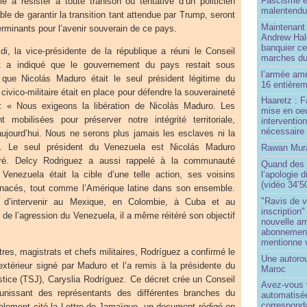
Fascisme e
le à résister à toute trahison ou tentative d’un politicien
malentend
le de garantir la transition tant attendue par Trump, seront
Maintenant 
erminants pour l’avenir souverain de ce pays.
Andrew Hal
banquier ce
i, la vice-présidente de la république a réuni le Conseil
marches du
t a indiqué que le gouvernement du pays restait sous
l’armée amé
 que Nicolás Maduro était le seul président légitime du
16 entièrem
civico-militaire était en place pour défendre la souveraineté
Haaretz : F
 : « Nous exigeons la libération de Nicolás Maduro. Les
mise en oeu
 mobilisées pour préserver notre intégrité territoriale,
interventio
nécessaire
jourd’hui. Nous ne serons plus jamais les esclaves ni la
e. Le seul président du Venezuela est Nicolás Maduro
Rawan Mura
laré. Delcy Rodriguez a aussi rappelé à la communauté
Quand des j
l’apologie 
e Venezuela était la cible d’une telle action, ses voisins
(vidéo 34’5
enacés, tout comme l’Amérique latine dans son ensemble.
"Ravis de v
d’intervenir au Mexique, en Colombie, à Cuba et au
inscription"
de l’agression du Venezuela, il a même réitéré son objectif
nouvelle ar
abonnement 
mentionne 
s, magistrats et chefs militaires, Rodríguez a confirmé le
Une autoro
extérieur signé par Maduro et l’a remis à la présidente du
Maroc
tice (TSJ), Caryslia Rodríguez. Ce décret crée un Conseil
Avez-vous v
éunissant des représentants des différentes branches du
automatisé
correspond
alement cité la Lettre de Jamaïque, un document rédigé en