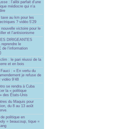
sse : l’alibi parfait d’une
tique médiocre qui n’a
dire
 taxe au km pour les
ectriques ? vidéo 5’29
 nouvelle victoire pour le
ller et l’antisionisme
SES DIRIGEANTES
 reprendre le
e l’information
)
lim : le pari réussi de la
erre et en bois
Fauci : « En vertu du
amendement je refuse de
! vidéo 9’48
tro se rendra à Cuba
er la « politique
» des États-Unis
tres du Maquis pour
ion, du 8 au 13 août
erve.
de politique en
oly = beaucoup, tique =
sang