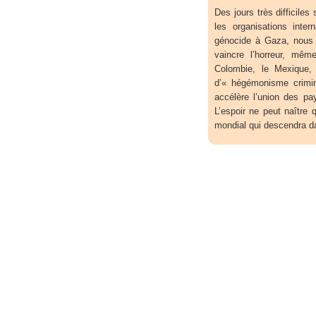
Des jours très difficile
les organisations inter
génocide à Gaza, nous i
vaincre l’horreur, mê
Colombie, le Mexique, 
d’« hégémonisme crimin
accélère l’union des pa
L’espoir ne peut naître
mondial qui descendra dan