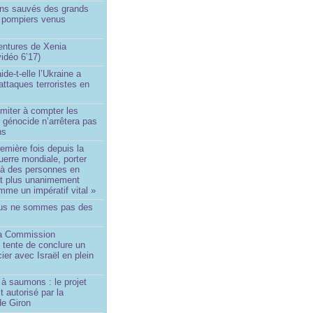
ins sauvés des grands
0 pompiers venus
ntures de Xenia
idéo 6’17)
de-t-elle l’Ukraine a
ttaques terroristes en
imiter à compter les
 génocide n’arrêtera pas
ns
remière fois depuis la
erre mondiale, porter
 à des personnes en
st plus unanimement
me un impératif vital »
us ne sommes pas des
a Commission
 tente de conclure un
cier avec Israël en plein
à saumons : le projet
t autorisé par la
de Giron