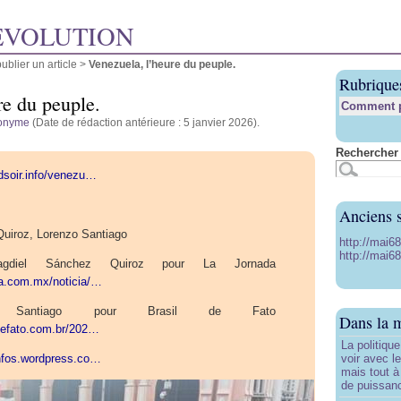
ÉVOLUTION
blier un article
>
Venezuela, l’heure du peuple.
Rubrique
re du peuple.
Comment pu
onyme
(Date de rédaction antérieure : 5 janvier 2026).
Rechercher 
dsoir.info/venezu…
Anciens s
uiroz, Lorenzo Santiago
http://mai6
http://mai68
gdiel Sánchez Quiroz pour La Jornada
da.com.mx/noticia/…
 Santiago pour Brasil de Fato
Dans la 
ldefato.com.br/202…
La politiqu
infos.wordpress.co…
voir avec 
mais tout à
de puissanc