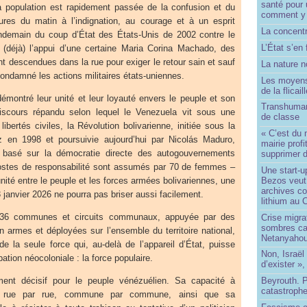
santé pour 
a population est rapidement passée de la confusion et du
comment y
res du matin à l’indignation, au courage et à un esprit
La concentr
demain du coup d’État des États-Unis de 2002 contre le
L’État s’en 
(déjà) l’appui d’une certaine Maria Corina Machado, des
nt descendues dans la rue pour exiger le retour sain et sauf
La nature no
condamné les actions militaires états-uniennes.
Les moyens
de la flicail
émontré leur unité et leur loyauté envers le peuple et son
Transhuman
discours répandu selon lequel le Venezuela vit sous une
de classe
libertés civiles, la Révolution bolivarienne, initiée sous la
« C’est du 
z en 1998 et poursuivie aujourd’hui par Nicolás Maduro,
mairie prof
 basé sur la démocratie directe des autogouvernements
supprimer d
stes de responsabilité sont assumés par 70 de femmes –
Une start-u
Bezos veut 
unité entre le peuple et les forces armées bolivariennes, une
archives co
3 janvier 2026 ne pourra pas briser aussi facilement.
lithium au
336 communes et circuits communaux, appuyée par des
Crise migra
sombres ca
n armes et déployées sur l’ensemble du territoire national,
Netanyaho
e la seule force qui, au-delà de l’appareil d’État, puisse
Non, Israël 
ation néocoloniale : la force populaire.
d’exister »,
ent décisif pour le peuple vénézuélien. Sa capacité à
Beyrouth. P
catastroph
ire rue par rue, commune par commune, ainsi que sa