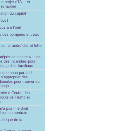
un projet d’IA… et
 échapper
ation du capital
fout !
us a à l’oeil
 des pompiers et ceux
le
isme, androïdes et lutte
mépris de classe » : une
ite des incendies pour
es jardins familiaux
p soutenue par Jeff
s’approprier des
loniales pour trouver du
 Congo
toire à Ceuta : les
lculs de Trump et
u
n’a pas « le droit
 bien au contraire
oétique de la
e