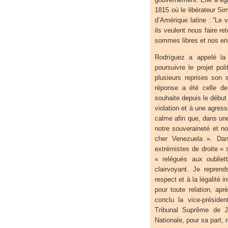
1815 où le libérateur S
d’Amérique latine : “Le 
ils veulent nous faire r
sommes libres et nos en
Rodríguez a appelé la
poursuivre le projet pol
plusieurs reprises son 
réponse a été celle de
souhaite depuis le début
violation et à une agre
calme afin que, dans une 
notre souveraineté et n
cher Venezuela ». Dan
extrémistes de droite « se
« relégués aux oubliet
clairvoyant. Je repre
respect et à la légalité 
pour toute relation, apr
conclu la vice-préside
Tribunal Suprême de J
Nationale, pour sa part, 