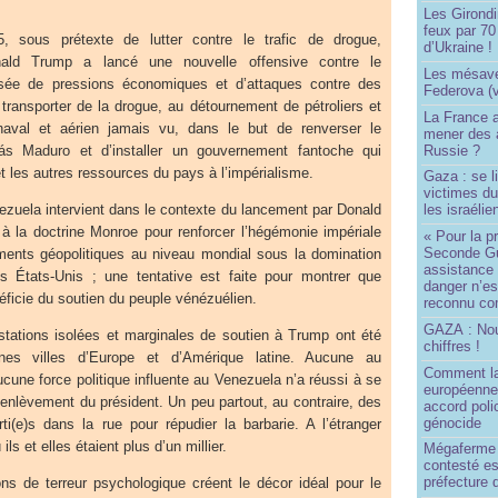
Les Girond
feux par 7
, sous prétexte de lutter contre le trafic de drogue,
d’Ukraine !
onald Trump a lancé une nouvelle offensive contre le
Les mésave
sée de pressions économiques et d’attaques contre des
Federova (v
ransporter de la drogue, au détournement de pétroliers et
La France ai
aval et aérien jamais vu, dans le but de renverser le
mener des a
Russie ?
ás Maduro et d’installer un gouvernement fantoche qui
u et les autres ressources du pays à l’impérialisme.
Gaza : se l
victimes du
nezuela intervient dans le contexte du lancement par Donald
les israélie
 à la doctrine Monroe pour renforcer l’hégémonie impériale
« Pour la p
Seconde Gu
ements géopolitiques au niveau mondial sous la domination
assistance
s États-Unis ; une tentative est faite pour montrer que
danger n’e
néficie du soutien du peuple vénézuélien.
reconnu com
GAZA : No
tations isolées et marginales de soutien à Trump ont été
chiffres !
nes villes d’Europe et d’Amérique latine. Aucune au
Comment l
une force politique influente au Venezuela n’a réussi à se
européenne
’enlèvement du président. Un peu partout, au contraire, des
accord poli
génocide
ti(e)s dans la rue pour répudier la barbarie. A l’étranger
s et elles étaient plus d’un millier.
Mégaferme 
contesté es
préfecture 
ns de terreur psychologique créent le décor idéal pour le