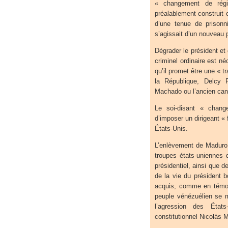
« changement de rég
préalablement construit
d’une tenue de prisonn
s’agissait d’un nouveau
Dégrader le président et
criminel ordinaire est n
qu’il promet être une « tr
la République, Delcy R
Machado ou l’ancien can
Le soi-disant « chang
d’imposer un dirigeant « 
États-Unis.
L’enlèvement de Maduro 
troupes états-uniennes 
présidentiel, ainsi que 
de la vie du président 
acquis, comme en témoi
peuple vénézuélien se m
l’agression des État
constitutionnel Nicolás 