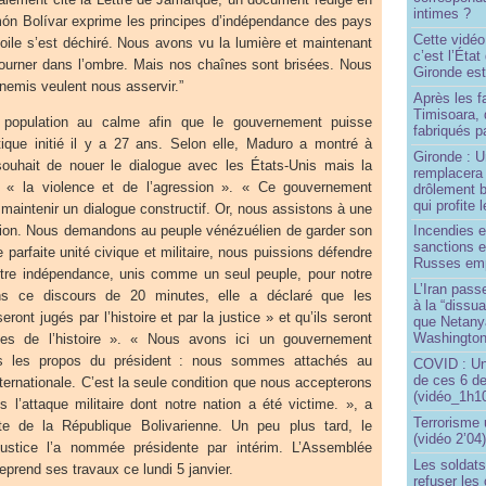
intimes ?
imón Bolívar exprime les principes d’indépendance des pays
Cette vidéo
voile s’est déchiré. Nous avons vu la lumière et maintenant
c’est l’État
etourner dans l’ombre. Mais nos chaînes sont brisées. Nous
Gironde est
nemis veulent nous asservir.”
Après les f
Timisoara, 
 population au calme afin que le gouvernement puisse
fabriqués pa
itique initié il y a 27 ans. Selon elle, Maduro a montré à
Gironde : U
souhait de nouer le dialogue avec les États-Unis mais la
remplacera 
 « la violence et de l’agression ». « Ce gouvernement
drôlement b
qui profite 
 maintenir un dialogue constructif. Or, nous assistons à une
ssion. Nous demandons au peuple vénézuélien de garder son
Incendies 
sanctions 
parfaite unité civique et militaire, nous puissions défendre
Russes emp
otre indépendance, unis comme un seul peuple, pour notre
L’Iran passe
s ce discours de 20 minutes, elle a déclaré que les
à la “dissu
ront jugés par l’histoire et par la justice » et qu’ils seront
que Netany
Washingto
tes de l’histoire ». « Nous avons ici un gouvernement
nds les propos du président : nous sommes attachés au
COVID : Un
de ces 6 de
internationale. C’est la seule condition que nous accepterons
(vidéo_1h10
ès l’attaque militaire dont notre nation a été victime. », a
Terrorisme
nte de la République Bolivarienne. Un peu plus tard, le
(vidéo 2’04
ustice l’a nommée présidente par intérim. L’Assemblée
Les soldats
reprend ses travaux ce lundi 5 janvier.
refuser les