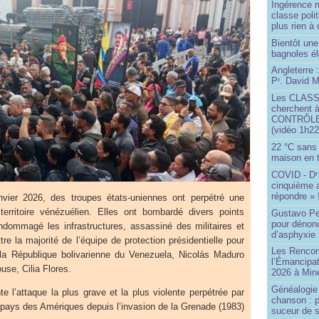
Ingérence ru
classe poli
plus rien à 
Bientôt une
bagnoles él
Angleterre :
P
. David Mi
r
Les CLAS
cherchent à
CONTRÔLE d
(vidéo 1h22
22 °C sans c
maison en t
COVID - D
r
cinquième 
répondre » 
nvier 2026, des troupes états-uniennes ont perpétré une
 territoire vénézuélien. Elles ont bombardé divers points
Gustavo Pe
pour dénonc
ndommagé les infrastructures, assassiné des militaires et
d’asphyxie 
tre la majorité de l’équipe de protection présidentielle pour
Les Rencon
 la République bolivarienne du Venezuela, Nicolás Maduro
l’Émancipat
use, Cilia Flores.
2026 à Min
Généalogie 
te l’attaque la plus grave et la plus violente perpétrée par
chanson : p
 pays des Amériques depuis l’invasion de la Grenade (1983)
suceur de 