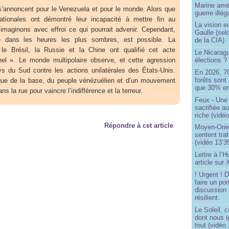
Marine amé
s s’annoncent pour le Venezuela et pour le monde. Alors que
guerre illég
nationales ont démontré leur incapacité à mettre fin au
La vision 
maginons avec effroi ce qui pourrait advenir. Cependant,
Gaulle (sel
me dans les heures les plus sombres, est possible. La
de la CIA)
le Brésil, la Russie et la Chine ont qualifié cet acte
Le Nicaragu
el ». Le monde multipolaire observe, et cette agression
élections ?
ys du Sud contre les actions unilatérales des États-Unis.
En 2026, 7
forêts sont 
 que de la base, du peuple vénézuélien et d’un mouvement
que 30% en
s la rue pour vaincre l’indifférence et la terreur.
Feux - Un
sacrifiée a
riche (vidéo
Répondre à cet article
Moyen-Orie
sentent tra
(vidéo 13’3
Lettre à l’
article sur
! Urgent !
faire un por
discussion 
résilient.
Le Soleil, c
dont nous 
tout (vidéo