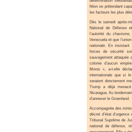
détermination inébranlab
félon se prétendant capab
les facteurs les plus dét
Dès le samedi après-mid
National de Défense e
l’autorité du chavisme,
Venezuela et que l’union 
nationale. En insistant
forces de sécurité sont
sauvagement attaquée au
colonie d’aucun empir
Moros », a-t-elle déc
internationale que si l
seraient directement m
Trump a déjà menacé 
Nicaragua. Au lendemain 
d’annexer le Groenland.
Accompagnée des ministre
décret d’état d’urgence 
Tribunal Suprême de Jus
national de défense, r
gouvernement. Elle a ég