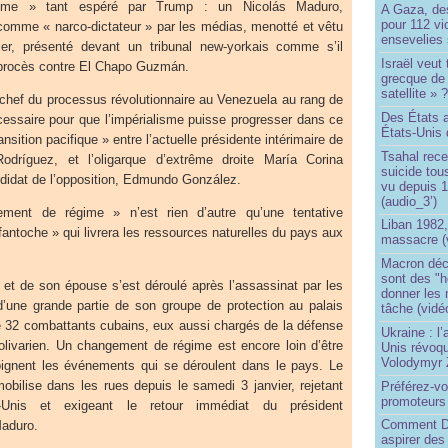
ime » tant espéré par Trump : un Nicolás Maduro,
A Gaza, des
pour 112 v
 comme « narco-dictateur » par les médias, menotté et vêtu
ensevelies
ier, présenté devant un tribunal new-yorkais comme s’il
Israël veut 
 procès contre El Chapo Guzmán.
grecque de
satellite » 
 chef du processus révolutionnaire au Venezuela au rang de
Des États 
écessaire pour que l’impérialisme puisse progresser dans ce
États-Unis 
ansition pacifique » entre l’actuelle présidente intérimaire de
Tsahal rec
odríguez, et l’oligarque d’extrême droite María Corina
suicide tou
didat de l’opposition, Edmundo González.
vu depuis 1
(audio_3’)
ement de régime » n’est rien d’autre qu’une tentative
Liban 1982,
fantoche » qui livrera les ressources naturelles du pays aux
massacre (
Macron déc
sont des "h
et de son épouse s’est déroulé après l’assassinat par les
donner les
d’une grande partie de son groupe de protection au palais
tâche (vidé
de 32 combattants cubains, eux aussi chargés de la défense
Ukraine : l
bolivarien. Un changement de régime est encore loin d’être
Unis révoqu
Volodymyr 
gnent les événements qui se déroulent dans le pays. Le
obilise dans les rues depuis le samedi 3 janvier, rejetant
Préférez-vo
promoteurs
s-Unis et exigeant le retour immédiat du président
Comment Do
Maduro.
aspirer des