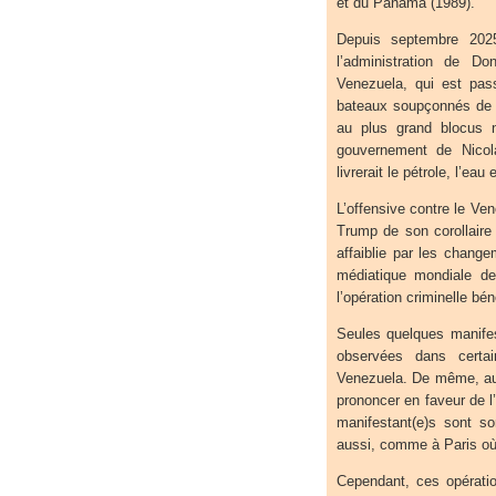
et du Panama (1989).
Depuis septembre 2025
l’administration de D
Venezuela, qui est pas
bateaux soupçonnés de t
au plus grand blocus n
gouvernement de Nicol
livrerait le pétrole, l’ea
L’offensive contre le Ve
Trump de son corollaire
affaiblie par les chang
médiatique mondiale de
l’opération criminelle bé
Seules quelques manifes
observées dans certai
Venezuela. De même, auc
prononcer en faveur de l
manifestant(e)s sont sor
aussi, comme à Paris où il
Cependant, ces opératio