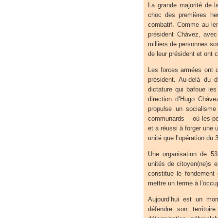
La grande majorité de l
choc des premières heu
combatif. Comme au len
président Chávez, avec 
milliers de personnes so
de leur président et ont 
Les forces armées ont d
président. Au-delà du 
dictature qui bafoue les 
direction d’Hugo Cháve
propulse un socialisme
communards – où les po
et a réussi à forger une 
unité que l’opération du 
Une organisation de 5
unités de citoyen(ne)s e
constitue le fondement d
mettre un terme à l’occup
Aujourd’hui est un mom
défendre son territo