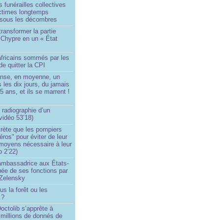
 funérailles collectives
ictimes longtemps
 sous les décombres
transformer la partie
 Chypre en un « État
?
africains sommés par les
de quitter la CPI
ense, en moyenne, un
s les dix jours, du jamais
5 ans, et ils se marrent !
 radiographie d’un
vidéo 53’18)
rète que les pompiers
éros" pour éviter de leur
 moyens nécessaire à leur
o 2’22)
’ambassadrice aux États-
ée de ses fonctions par
Zelensky
us la forêt ou les
 ?
ctolib s’apprête à
 millions de donnés de