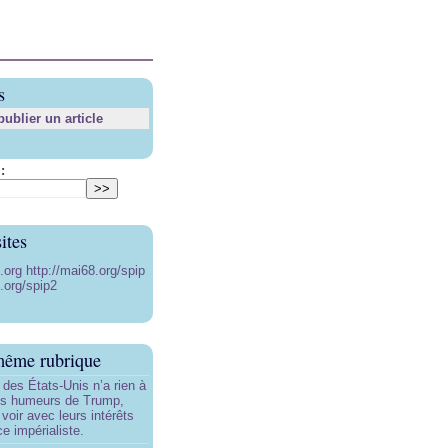
s
blier un article
:
ites
8.org
http://mai68.org/spip
.org/spip2
même rubrique
e des États-Unis n’a rien à
les humeurs de Trump,
 voir avec leurs intérêts
e impérialiste.