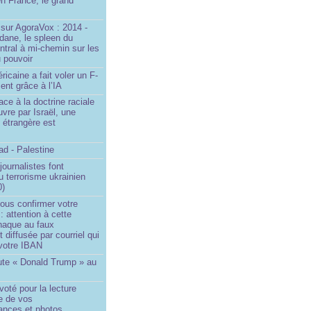
n France, le grand
u
sur AgoraVox : 2014 -
dane, le spleen du
ntral à mi-chemin sur les
 pouvoir
ricaine a fait voler un F-
ent grâce à l’IA
ace à la doctrine raciale
vre par Israël, une
n étrangère est
d - Palestine
ournalistes font
du terrorisme ukrainien
0)
ous confirmer votre
 : attention à cette
naque au faux
diffusée par courriel qui
votre IBAN
ute « Donald Trump » au
oté pour la lecture
e de vos
ances et photos