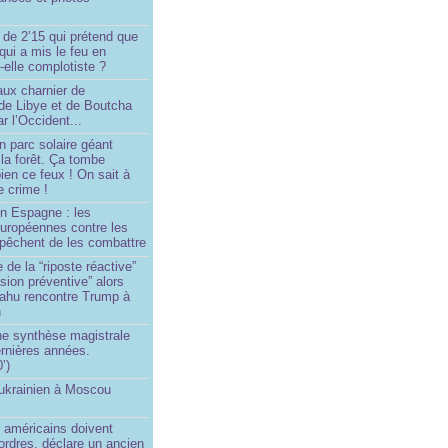
 de 2’15 qui prétend que
 qui a mis le feu en
-elle complotiste ?
aux charnier de
de Libye et de Boutcha
r l’Occident...
n parc solaire géant
la forêt. Ça tombe
ien ce feux ! On sait à
le crime !
en Espagne : les
européennes contre les
êchent de les combattre
 de la “riposte réactive”
asion préventive” alors
ahu rencontre Trump à
n
e synthèse magistrale
rnières années.
’)
 ukrainien à Moscou
)
 américains doivent
 ordres, déclare un ancien