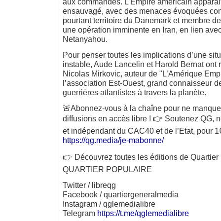
aux commandes. L’Empire américain apparaî
ensauvagé, avec des menaces évoquées cont
pourtant territoire du Danemark et membre d
une opération imminente en Iran, en lien avec
Netanyahou.
Pour penser toutes les implications d’une sit
instable, Aude Lancelin et Harold Bernat ont 
Nicolas Mirkovic, auteur de "L’Amérique Empi
l’association Est-Ouest, grand connaisseur de
guerrières atlantistes à travers la planète.
🚨Abonnez-vous à la chaîne pour ne manque
diffusions en accès libre ! 👉 Soutenez QG, 
et indépendant du CAC40 et de l’Etat, pour 1€ 
https://qg.media/je-mabonne/
👉 Découvrez toutes les éditions de Quartier P
QUARTIER POPULAIRE
Twitter / libreqg
Facebook / quartiergeneralmedia
Instagram / qglemedialibre
Telegram
https://t.me/qglemedialibre