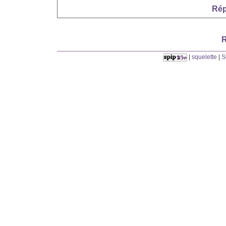
Rép
R
|
squelette
|
S