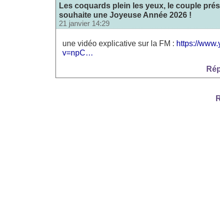
Les coquards plein les yeux, le couple prés
souhaite une Joyeuse Année 2026 !
21 janvier 14:29
une vidéo explicative sur la FM :
https://www
v=npC…
Rép
R