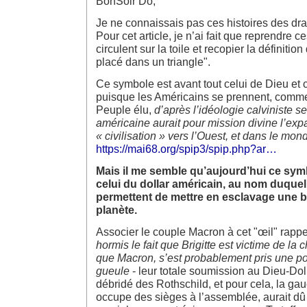
BonSoir Do,
Je ne connaissais pas ces histoires des dr
Pour cet article, je n’ai fait que reprendre c
circulent sur la toile et recopier la définitio
placé dans un triangle".
Ce symbole est avant tout celui de Dieu et 
puisque les Américains se prennent, comme 
Peuple élu,
d’après l’idéologie calviniste se
américaine aurait pour mission divine l’exp
« civilisation » vers l’Ouest, et dans le mond
https://mai68.org/spip3/spip.php?ar…
Mais il me semble qu’aujourd’hui ce sym
celui du dollar américain, au nom duque
permettent de mettre en esclavage une b
planète.
Associer le couple Macron à cet "œil" rappe
hormis le fait que Brigitte est victime de la 
que Macron, s’est probablement pris une po
gueule
- leur totale soumission au Dieu-Dol
débridé des Rothschild, et pour cela, la ga
occupe des sièges à l’assemblée, aurait d