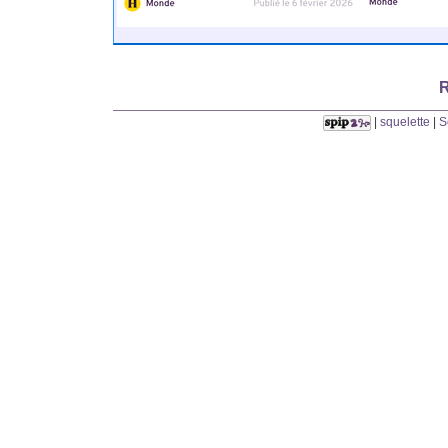
R
|
squelette
|
S