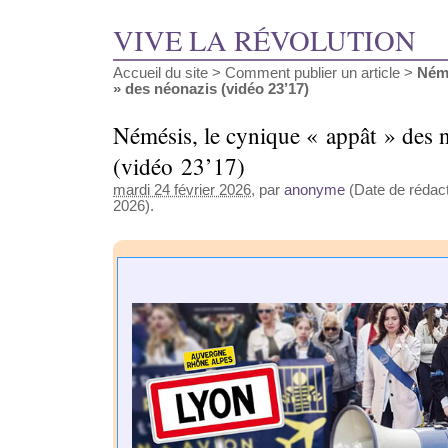
VIVE LA RÉVOLUTION
Accueil du site
>
Comment publier un article
>
Némé
» des néonazis (vidéo 23’17)
Némésis, le cynique « appât » des 
(vidéo 23’17)
mardi 24 février 2026
, par
anonyme
(Date de rédacti
2026).