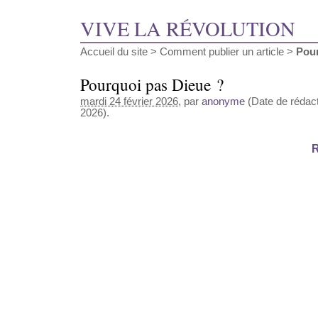
VIVE LA RÉVOLUTION
Accueil du site
>
Comment publier un article
>
Pour
Pourquoi pas Dieue ?
mardi 24 février 2026
, par
anonyme
(Date de rédacti
2026).
R