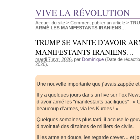
VIVE LA RÉVOLUTION
Accueil du site
>
Comment publier un article
>
TRU
ARMÉ LES MANIFESTANTS IRANIENS…
TRUMP SE VANTE D’AVOIR AR
MANIFESTANTS IRANIENS…
mardi 7 avril 2026
, par
Dominique
(Date de rédaction
2026).
Une nouvelle importante que j’avais zappée et q
Il y a quelques jours dans un live sur Fox New
d’avoir armé les "manifestants pacifiques" : « 
beaucoup d’armes, via les Kurdes ! »
Quelques semaines plus tard, il accuse le gou
d’avoir tué des dizaines de milliers de civils.
Il les arme en douce, les regarde crever… et jo