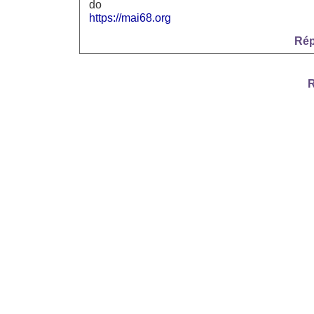
do
https://mai68.org
Rép
R