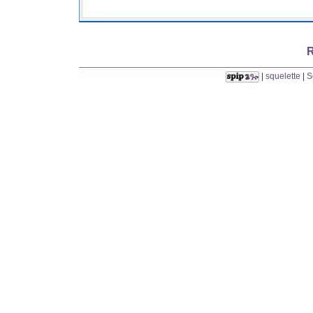
R
|
squelette
|
S