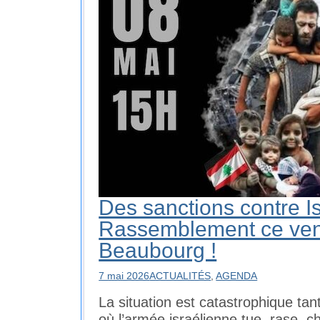
Des sanctions contre Is
Rassemblement ce ven
Beaubourg !
7 mai 2026
ACTUALITÉS
,
AGENDA
La situation est catastrophique tan
où l’armée israélienne tue, rase, c