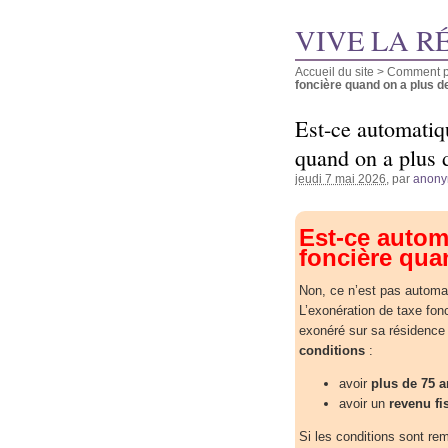
VIVE LA R
Accueil du site
>
Comment pu
foncière quand on a plus de 
Est-ce automatiqu
quand on a plus 
jeudi 7 mai 2026
, par
anon
Est-ce autom
foncière qua
Non, ce n’est pas automa
L’exonération de taxe fon
exonéré sur sa résidence 
conditions
:
avoir
plus de 75 a
avoir un
revenu fi
Si les conditions sont re