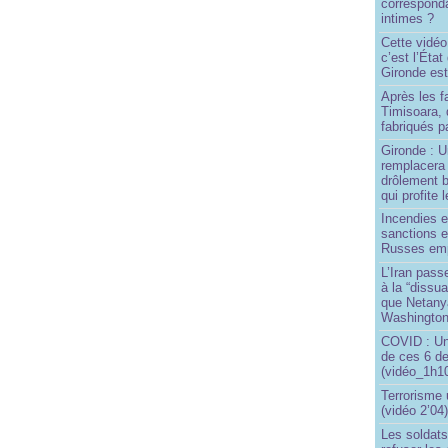
correspond
intimes ?
Cette vidéo
c’est l’État
Gironde est
Après les f
Timisoara, 
fabriqués pa
Gironde : U
remplacera 
drôlement b
qui profite 
Incendies 
sanctions 
Russes emp
L’Iran passe
à la “dissu
que Netany
Washingto
COVID : Un
de ces 6 de
(vidéo_1h10
Terrorisme
(vidéo 2’04
Les soldats