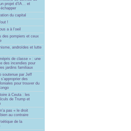
un projet d’IA… et
 échapper
ation du capital
fout !
us a à l’oeil
 des pompiers et ceux
le
isme, androïdes et lutte
mépris de classe » : une
ite des incendies pour
es jardins familiaux
p soutenue par Jeff
s’approprier des
loniales pour trouver du
 Congo
toire à Ceuta : les
lculs de Trump et
u
n’a pas « le droit
 bien au contraire
oétique de la
e