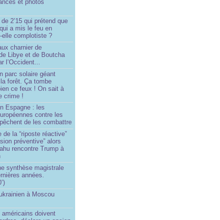
ances et photos
 de 2’15 qui prétend que
 qui a mis le feu en
-elle complotiste ?
aux charnier de
de Libye et de Boutcha
r l’Occident...
n parc solaire géant
la forêt. Ça tombe
ien ce feux ! On sait à
le crime !
en Espagne : les
européennes contre les
êchent de les combattre
 de la “riposte réactive”
asion préventive” alors
ahu rencontre Trump à
n
e synthèse magistrale
rnières années.
’)
 ukrainien à Moscou
)
 américains doivent