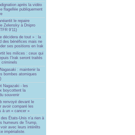
ndignation après la vidéo
e flagellée publiquement
re
néantit le repaire
de Zelensky à Dnipro
TFR 9’11)
e décidera de tout » : la
rd des bénéfices mais ne
der ses positions en Irak
tit les milices : ceux qui
puis l’Irak seront traités
criminels
Nagasaki : maintenir la
es bombes atomiques
)
t Nagazaki - les
x boycottent la
du souvenir
b renvoyé devant le
ur avoir comparé les
s à un « cancer »
e des États-Unis n’a rien à
les humeurs de Trump,
 voir avec leurs intérêts
e impérialiste.