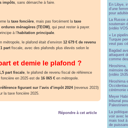
s impôts
, sans démarche à faire.
En Libye, i
d’une femm
pour adultè
La Russie a
erne la
taxe foncière
, mais pas forcément la
taxe
souterrain 
s ordures ménagères (TEOM)
, qui peut rester à payer.
(vidéo VOS
rincipe à l’
habitation principale
.
« Le pipelin
Turquie pe
 métropole, le plafond était d’environ
12 679 € de revenu
veut pas cé
 1 part
fiscale, avec des plafonds plus élevés selon le
Bagdad aver
attaquent de
comme des 
art et demie le plafond ?
Hiroshima, 
mémoire d
1,5 part fiscale
, le plafond de revenu fiscal de référence
(vidéo 1h35
 foncière en 2025 est de
16 065 €
en métropole.
Hiroshima e
Occidentau
 référence figurant sur l’avis d’impôt 2024
(revenus 2023)
cérémonie 
ur la taxe foncière 2025.
Meyer Habi
tribunal po
Palestinien
La politiqu
Répondre à cet article
voir avec 
mais tout à
de puissanc