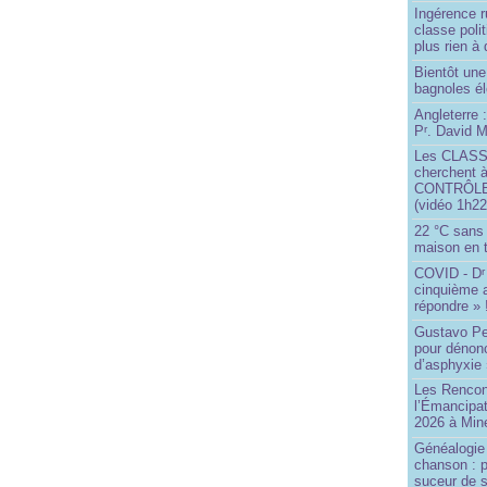
Ingérence ru
classe poli
plus rien à 
Bientôt une
bagnoles él
Angleterre :
P
. David Mi
r
Les CLAS
cherchent à
CONTRÔLE d
(vidéo 1h22
22 °C sans c
maison en t
COVID - D
r
cinquième 
répondre » 
Gustavo Pe
pour dénonc
d’asphyxie 
Les Rencon
l’Émancipat
2026 à Min
Généalogie 
chanson : p
suceur de 