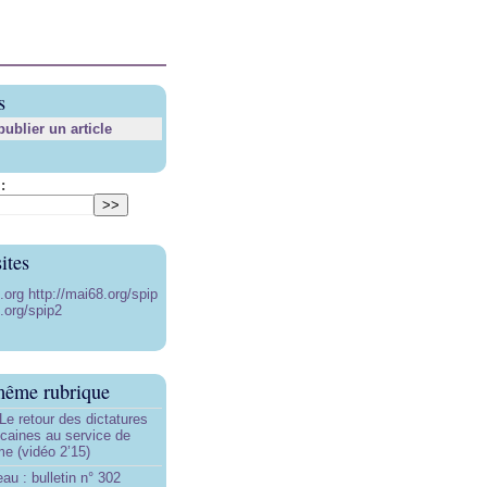
s
blier un article
:
ites
8.org
http://mai68.org/spip
.org/spip2
même rubrique
Le retour des dictatures
icaines au service de
sme (vidéo 2’15)
au : bulletin n° 302