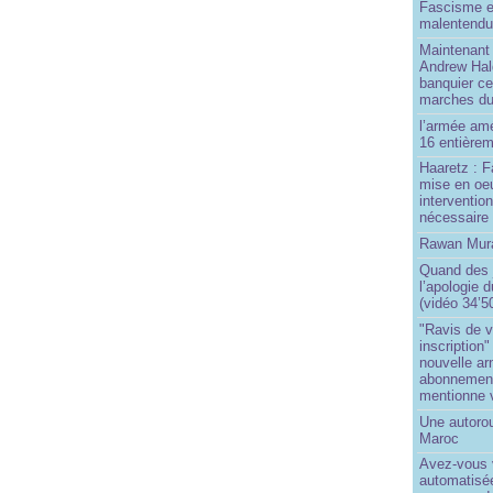
Fascisme e
malentend
Maintenant 
Andrew Hal
banquier ce
marches du
l’armée amé
16 entièrem
Haaretz : F
mise en oeu
interventio
nécessaire
Rawan Mura
Quand des j
l’apologie 
(vidéo 34’5
"Ravis de v
inscription"
nouvelle ar
abonnement 
mentionne 
Une autoro
Maroc
Avez-vous v
automatisé