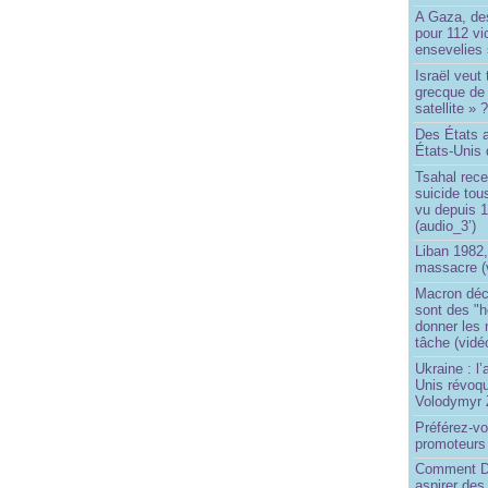
A Gaza, des
pour 112 v
ensevelies
Israël veut 
grecque de
satellite » 
Des États 
États-Unis 
Tsahal rec
suicide tou
vu depuis 1
(audio_3’)
Liban 1982,
massacre (
Macron déc
sont des "h
donner les
tâche (vidé
Ukraine : l
Unis révoqu
Volodymyr 
Préférez-vo
promoteurs
Comment Do
aspirer des