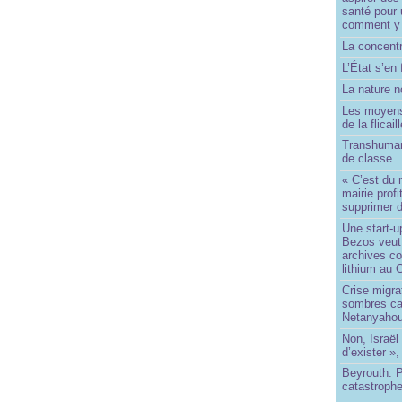
santé pour 
comment y
La concentr
L’État s’en 
La nature no
Les moyens
de la flicail
Transhuman
de classe
« C’est du 
mairie prof
supprimer d
Une start-u
Bezos veut 
archives co
lithium au
Crise migra
sombres ca
Netanyaho
Non, Israël 
d’exister »,
Beyrouth. P
catastroph