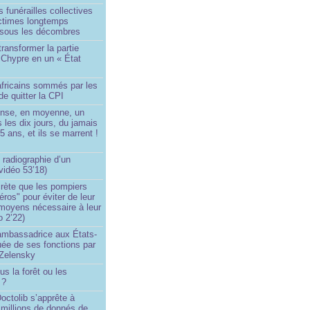
 funérailles collectives
ictimes longtemps
 sous les décombres
transformer la partie
 Chypre en un « État
?
africains sommés par les
de quitter la CPI
ense, en moyenne, un
s les dix jours, du jamais
5 ans, et ils se marrent !
 radiographie d’un
vidéo 53’18)
rète que les pompiers
éros" pour éviter de leur
 moyens nécessaire à leur
o 2’22)
’ambassadrice aux États-
ée de ses fonctions par
Zelensky
us la forêt ou les
 ?
ctolib s’apprête à
 millions de donnés de