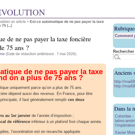
ÉVOLUTION
blier un article
>
Est-ce automatique de ne pas payer la taxe
75 (...)
Rubrique
Comment pu
e de ne pas payer la taxe foncière
de 75 ans ?
Rechercher 
yme
(Date de rédaction antérieure : 7 mai 2026).
atique de ne pas payer la taxe
Anciens s
nd on a plus de 75 ans ?
http://mai6
http://mai68
tique uniquement parce qu’on a plus de 75 ans.
cière dépend aussi des revenus. En France, pour être
principale, il faut généralement remplir
ces deux
Dans la 
ns au 1er janvier
de l’année d’imposition ;
Colombie - 
latino-amér
scal de référence
inférieur à un plafond fixé chaque année.
l’impériali
mplies, l’exonération est en revanche appliquée
Xavier More