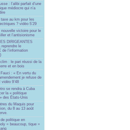
sse : l’alibi parfait d’une
tique médiocre qui n’a
dire
 taxe au km pour les
ectriques ? vidéo 5’29
 nouvelle victoire pour le
ller et l’antisionisme
SES DIRIGEANTES
 reprendre le
e l’information
)
lim : le pari réussi de la
erre et en bois
Fauci : « En vertu du
amendement je refuse de
! vidéo 9’48
tro se rendra à Cuba
er la « politique
» des États-Unis
tres du Maquis pour
ion, du 8 au 13 août
erve.
de politique en
oly = beaucoup, tique =
sang