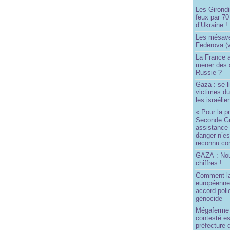
Les Girond
feux par 7
d’Ukraine !
Les mésave
Federova (v
La France ai
mener des a
Russie ?
Gaza : se l
victimes du
les israélie
« Pour la p
Seconde Gu
assistance
danger n’e
reconnu com
GAZA : No
chiffres !
Comment l
européenne
accord poli
génocide
Mégaferme 
contesté es
préfecture 