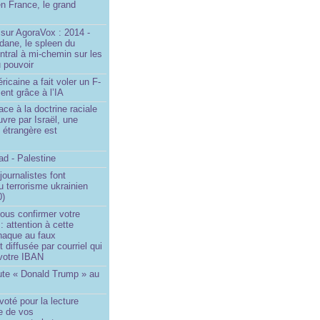
n France, le grand
u
sur AgoraVox : 2014 -
dane, le spleen du
ntral à mi-chemin sur les
 pouvoir
ricaine a fait voler un F-
ent grâce à l’IA
ace à la doctrine raciale
vre par Israël, une
n étrangère est
d - Palestine
ournalistes font
du terrorisme ukrainien
0)
ous confirmer votre
 : attention à cette
naque au faux
diffusée par courriel qui
votre IBAN
ute « Donald Trump » au
oté pour la lecture
e de vos