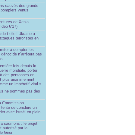
ins sauvés des grands
0 pompiers venus
ntures de Xenia
idéo 6’17)
de-t-elle l’Ukraine a
ttaques terroristes en
imiter à compter les
 génocide n’arrêtera pas
ns
remière fois depuis la
erre mondiale, porter
 à des personnes en
st plus unanimement
me un impératif vital »
us ne sommes pas des
a Commission
 tente de conclure un
cier avec Israël en plein
à saumons : le projet
t autorisé par la
de Giron