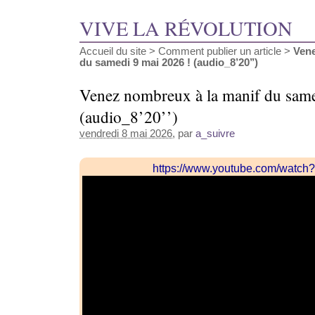
VIVE LA RÉVOLUTION
Accueil du site
>
Comment publier un article
>
Vene
du samedi 9 mai 2026 ! (audio_8’20’’)
Venez nombreux à la manif du same
(audio_8’20’’)
vendredi 8 mai 2026
, par
a_suivre
https://www.youtube.com/wat