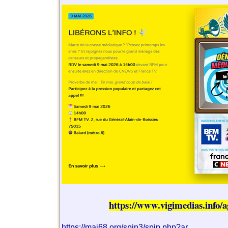
https://www.vigimedias.info
https://mai68.org/spip3/spip.php?ar…