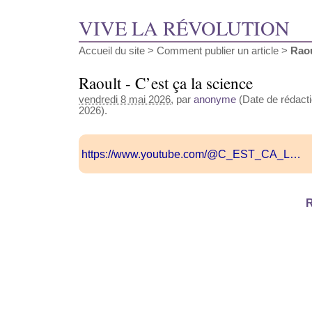
VIVE LA RÉVOLUTION
Accueil du site
>
Comment publier un article
>
Raou
Raoult - C’est ça la science
vendredi 8 mai 2026
, par
anonyme
(Date de rédacti
2026).
https://www.youtube.com/@C_EST_CA_L…
R