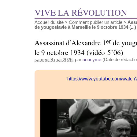
VIVE LA RÉVOLUTION
Accueil du site
>
Comment publier un article
>
Assa
de yougoslavie à Marseille le 9 octobre 1934 (...)
er
Assassinat d’Alexandre 1
de yougo
le 9 octobre 1934 (vidéo 5’06)
samedi 9 mai 2026
, par
anonyme
(Date de rédaction
https://www.youtube.com/watc