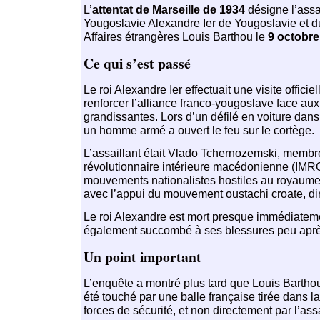
L’
attentat de Marseille de 1934
désigne l’assa
Yougoslavie
Alexandre Ier de Yougoslavie
et d
Affaires étrangères
Louis Barthou
le
9 octobre
Ce qui s’est passé
Le roi Alexandre Ier effectuait une visite offici
renforcer l’alliance franco-yougoslave face a
grandissantes. Lors d’un défilé en voiture dans
un homme armé a ouvert le feu sur le cortège.
L’assaillant était
Vlado Tchernozemski
, membre
révolutionnaire intérieure macédonienne (IMRO
mouvements nationalistes hostiles au royaume 
avec l’appui du mouvement oustachi croate, di
Le roi Alexandre est mort presque immédiatem
également succombé à ses blessures peu aprè
Un point important
L’enquête a montré plus tard que Louis Bartho
été touché par une balle française tirée dans l
forces de sécurité, et non directement par l’assa