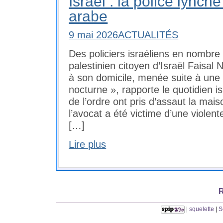
Israël : la police lync
arabe
9 mai 2026
ACTUALITÉS
Des policiers israéliens en nombre
palestinien citoyen d’Israël Faisal
à son domicile, menée suite à une 
nocturne », rapporte le quotidien i
de l’ordre ont pris d’assaut la maiso
l’avocat a été victime d’une violen
[…]
Lire plus
R
|
squelette
|
S