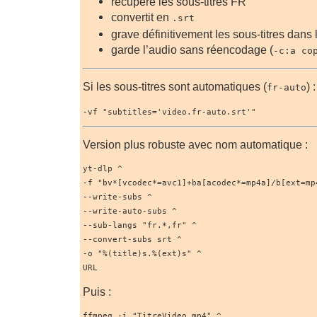
récupère les sous-titres FR
convertit en
.srt
grave définitivement les sous-titres dans
garde l’audio sans réencodage (
-c:a co
Si les sous-titres sont automatiques (
) :
fr-auto
-vf "subtitles='video.fr-auto.srt'"
Version plus robuste avec nom automatique :
yt-dlp ^
-f "bv*[vcodec*=avc1]+ba[acodec*=mp4a]/b[ext=mp
--write-subs ^
--write-auto-subs ^
--sub-langs "fr.*,fr" ^
--convert-subs srt ^
-o "%(title)s.%(ext)s" ^
URL
Puis :
ffmpeg -i "TitreVideo.mp4" ^