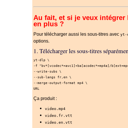
Au fait, et si je veux intégrer
en plus ?
Pour télécharger aussi les sous-titres avec
yt-
options.
1. Télécharger les sous-titres séparéme
yt-dlp \
-f
"bv*[vcodec*=avc1]+ba[acodec*=mp4a]/b[ext=mp
--write-subs
 \
--sub-langs
 fr,en \
--merge-output-format
 mp4 \
URL
Ça produit :
video.mp4
video.fr.vtt
video.en.vtt