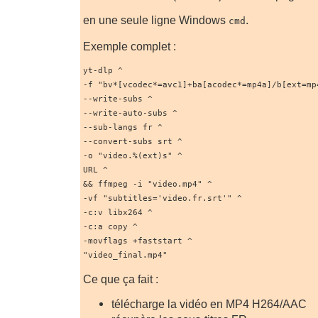
en une seule ligne Windows
.
cmd
Exemple complet :
yt-dlp ^
-f "bv*[vcodec*=avc1]+ba[acodec*=mp4a]/b[ext=mp
--write-subs ^
--write-auto-subs ^
--sub-langs fr ^
--convert-subs srt ^
-o "video.%(ext)s" ^
URL ^
&& ffmpeg -i "video.mp4" ^
-vf "subtitles='video.fr.srt'" ^
-c:v libx264 ^
-c:a copy ^
-movflags +faststart ^
"video_final.mp4"
Ce que ça fait :
télécharge la vidéo en MP4 H264/AAC