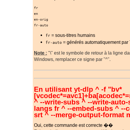
fr
en
en-orig
fr-auto
= sous-titres humains
fr
= générés automatiquement pa
fr-auto
Note :
"\" est le symbole de retour à la ligne d
Windows, remplacer ce signe par "^".
En utilisant yt-dlp ^ -f "bv*
[vcodec*=avc1]+ba[acodec*=
^ --write-subs ^ --write-auto
langs fr ^ --embed-subs ^ --
srt ^ --merge-output-format
Oui, cette commande est correcte ��