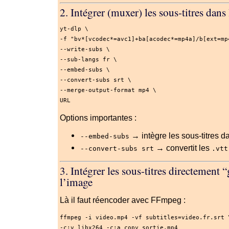
2. Intégrer (muxer) les sous-titres dan
yt-dlp \
-f
"bv*[vcodec*=avc1]+ba[acodec*=mp4a]/b[ext=mp
--write-subs
 \
--sub-langs
 fr \
--embed-subs
 \
--convert-subs
 srt \
--merge-output-format
 mp4 \
URL
Options importantes :
→ intègre les sous-titres d
--embed-subs
→ convertit les
--convert-subs srt
.vtt
3. Intégrer les sous-titres directement 
l’image
Là il faut réencoder avec FFmpeg :
ffmpeg 
-i
 video.mp4 
-vf
subtitles
=
video.fr.srt 
-c
:v libx264 
-c
:a copy sortie.mp4