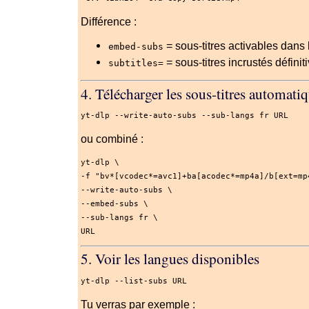
Différence :
= sous-titres activables dans 
embed-subs
= sous-titres incrustés défini
subtitles=
4. Télécharger les sous-titres automat
yt-dlp 
--write-auto-subs
--sub-langs
 fr URL
ou combiné :
yt-dlp \
-f
"bv*[vcodec*=avc1]+ba[acodec*=mp4a]/b[ext=mp
--write-auto-subs
 \
--embed-subs
 \
--sub-langs
 fr \
URL
5. Voir les langues disponibles
yt-dlp 
--list-subs
 URL
Tu verras par exemple :