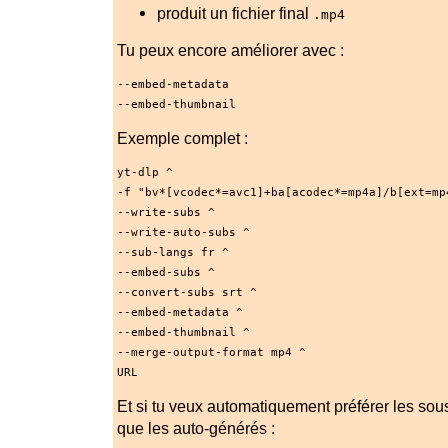
produit un fichier final
.mp4
Tu peux encore améliorer avec :
--embed-metadata
--embed-thumbnail
Exemple complet :
yt-dlp ^
-f "bv*[vcodec*=avc1]+ba[acodec*=mp4a]/b[ext=mp
--write-subs ^
--write-auto-subs ^
--sub-langs fr ^
--embed-subs ^
--convert-subs srt ^
--embed-metadata ^
--embed-thumbnail ^
--merge-output-format mp4 ^
URL
Et si tu veux automatiquement préférer les sous
que les auto-générés :