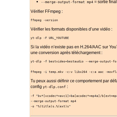
= sortie fina
--merge-output-format mp4
Vérifier FFmpeg :
ffmpeg 
-version
Vérifier les formats disponibles d’une vidéo :
yt-dlp 
-F
 URL_YOUTUBE
Si la vidéo n’existe pas en H.264/AAC sur You
une conversion après téléchargement :
yt-dlp 
-f
 bestvideo
+
bestaudio 
--merge-output-fo
ffmpeg 
-i
 temp.mkv 
-c
:v libx264 
-c
:a aac 
-movfl
Tu peux aussi définir ce comportement par défa
config
:
yt-dlp.conf
-f "bv*[vcodec*=avc1]+ba[acodec*=mp4a]/b[ext=mp
--merge-output-format mp4
-o "%(title)s.%(ext)s"