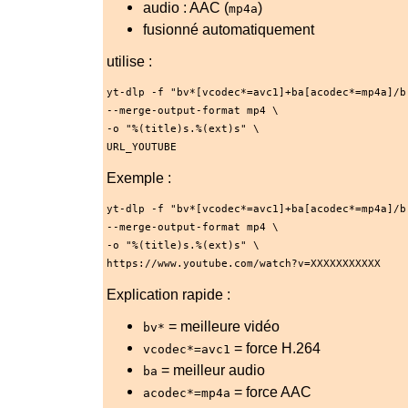
audio : AAC (
)
mp4a
fusionné automatiquement
utilise :
yt-dlp 
-f
"bv*[vcodec*=avc1]+ba[acodec*=mp4a]/b
--merge-output-format
 mp4 \
-o
"%(title)s.%(ext)s"
 \
URL_YOUTUBE
Exemple :
yt-dlp 
-f
"bv*[vcodec*=avc1]+ba[acodec*=mp4a]/b
--merge-output-format
 mp4 \
-o
"%(title)s.%(ext)s"
 \
https://www.youtube.com/watch
?v
=
XXXXXXXXXXX
Explication rapide :
= meilleure vidéo
bv*
= force H.264
vcodec*=avc1
= meilleur audio
ba
= force AAC
acodec*=mp4a