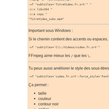
-vf "subtitles='TitreVideo.fr.srt'" ^
-c:v libx264 ^
-c:a copy ^
"TitreVideo_subs.mp4"
Important sous Windows :
Si le chemin contient des accents ou espaces, 
-vf "subtitles='C\\:/Videos/video.fr.srt'"
FFmpeg aime mieux les
que les
.
/
\
Tu peux aussi améliorer le style des sous-titres
-vf "subtitles='video.fr.srt':force_style='Font
Ça permet :
taille
couleur
contour noir