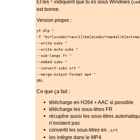
Et les
indiquent que tu es sous Windows (
^
cm
est bonne.
Version propre :
yt-dlp ^
-f "bv*[vcodec*=avc1]+ba[acodec*=mp4a]/b[ext=mp
--write-subs ^
--write-auto-subs ^
--sub-langs fr ^
--embed-subs ^
--convert-subs srt ^
--merge-output-format mp4 ^
URL
Ce que ça fait :
télécharge en H264 + AAC si possible
télécharge les sous-titres FR
récupère aussi les sous-titres automatique
n’existent pas
convertit les sous-titres en
.srt
les intègre dans le MP4