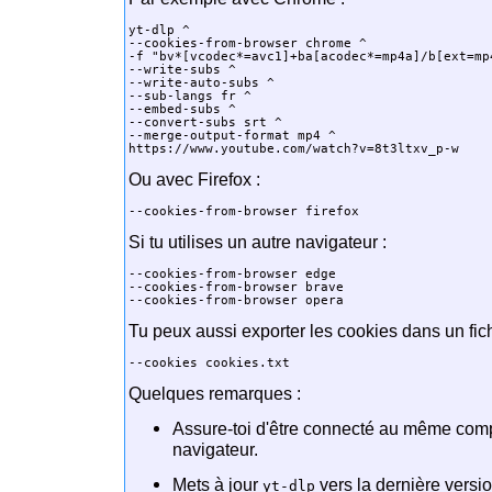
yt-dlp ^

--cookies-from-browser chrome ^

-f "bv*[vcodec*=avc1]+ba[acodec*=mp4a]/b[ext=mp4
--write-subs ^

--write-auto-subs ^

--sub-langs fr ^

--embed-subs ^

--convert-subs srt ^

--merge-output-format mp4 ^

Ou avec Firefox :
Si tu utilises un autre navigateur :
--cookies-from-browser edge

--cookies-from-browser brave

Tu peux aussi exporter les cookies dans un fichie
Quelques remarques :
Assure-toi d'être connecté au même com
navigateur.
Mets à jour
vers la dernière versi
yt-dlp