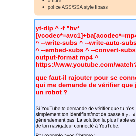
ombre
police ASS/SSA style libass
yt-dlp ^ -f "bv*
[vcodec*=avc1]+ba[acodec*=mp4
^ --write-subs ^ --write-auto-subs
^ --embed-subs ^ --convert-subs 
output-format mp4 ^
https://www.youtube.com/watch
que faut-il rajouter pour se con
qui me demande de vérifier que 
un robot ?
Si YouTube te demande de vérifier que tu n'es 
simplement ton identifiant/mot de passe à
yt-d
généralement pas. La solution la plus fiable est
de ton navigateur connecté à YouTube.
Par exemple avec Chrome :