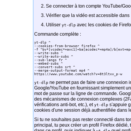
Se connecter à ton compte YouTube/Goo
Vérifier que la vidéo est accessible dans 
Utiliser
avec les cookies de Firefo
yt-dlp
Commande complète :
yt-dlp ^

--cookies-from-browser firefox ^

-f "bv*[vcodec*=avc1]+ba[acodec*=mp4a]/b[ext=mp4
--write-subs ^

--write-auto-subs ^

--sub-langs fr ^

--embed-subs ^

--convert-subs srt ^

--merge-output-format mp4 ^

ne permet pas de faire une connexion in
yt-dlp
Google/YouTube en fournissant simplement un n
mot de passe sur la ligne de commande. Google
des mécanismes de connexion complexes (
vérifications anti-bot, etc.), et
s'appuie g
yt-dlp
cookies d'une session déjà authentifiée dans l
Si tu ne souhaites pas rester connecté dans ton 
principal, tu peux créer un profil Firefox dédié
dans ce profil, puis indiquer à
quel profil
yt-dlp