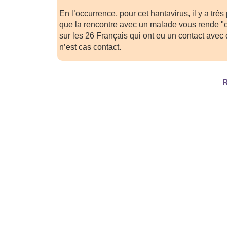
En l’occurrence, pour cet hantavirus, il y a tr
que la rencontre avec un malade vous rende "c
sur les 26 Français qui ont eu un contact ave
n’est cas contact.
R