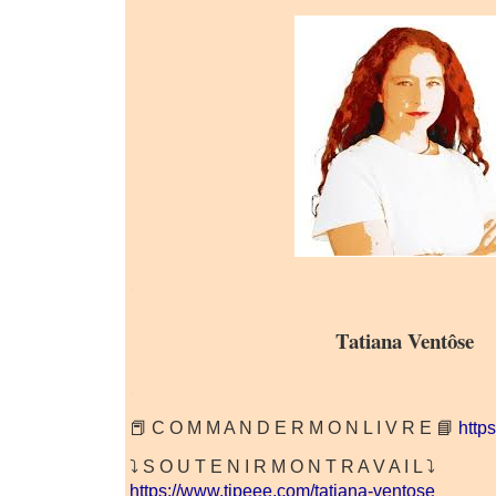
.
Tatiana Ventôse
.
📕 C O M M A N D E R M O N L I V R E 📘
https
⤵️ S O U T E N I R M O N T R A V A I L ⤵️
https://www.tipeee.com/tatiana-ventose