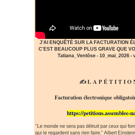
J’AI ENQUÊTÉ SUR LA FACTURATION 
C’EST BEAUCOUP PLUS GRAVE QUE VOU
Tatiana_Ventôse - 10_mai_2026 - v
.
✍️ L A P É T I T I O 
Facturation électronique obligatoir
https://petitions.assemblee-
"Le monde ne sera pas détruit par ceux qui fon
qui le regardent sans rien faire." Albert Einstei