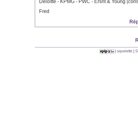
Deloitte - KPMG - PWC - Ersnt & Young (cons
Fred
Rép
R
|
squelette
|
S