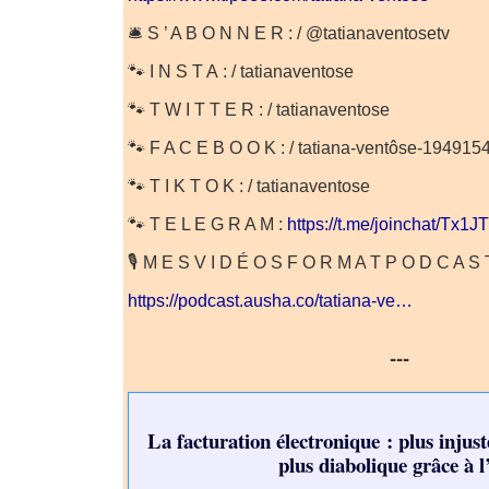
🛎 S ’ A B O N N E R : / @tatianaventosetv
🐾 I N S T A : / tatianaventose
🐾 T W I T T E R : / tatianaventose
🐾 F A C E B O O K : / tatiana-ventôse-1949
🐾 T I K T O K : / tatianaventose
🐾 T E L E G R A M :
https://t.me/joinchat/Tx
🎙 M E S V I D É O S F O R M A T P O D C A S T
https://podcast.ausha.co/tatiana-ve…
---
La facturation électronique : plus injus
plus diabolique grâce à l