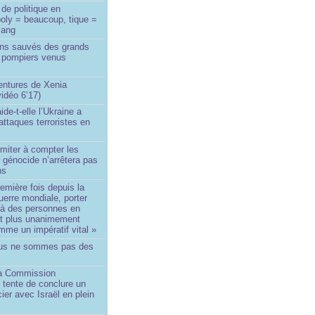
de politique en
oly = beaucoup, tique =
sang
ins sauvés des grands
0 pompiers venus
ntures de Xenia
idéo 6’17)
de-t-elle l’Ukraine a
ttaques terroristes en
imiter à compter les
 génocide n’arrêtera pas
ns
remière fois depuis la
erre mondiale, porter
 à des personnes en
st plus unanimement
me un impératif vital »
us ne sommes pas des
a Commission
 tente de conclure un
cier avec Israël en plein