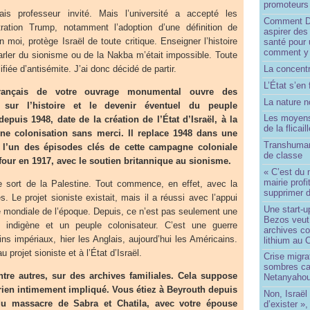
promoteurs
tais professeur invité. Mais l’université a accepté les
Comment Do
tration Trump, notamment l’adoption d’une définition de
aspirer des
n moi, protège Israël de toute critique. Enseigner l’histoire
santé pour 
comment y
rler du sionisme ou de la Nakba m’était impossible. Toute
ifiée d’antisémite. J’ai donc décidé de partir.
La concentr
L’État s’en 
français de votre ouvrage monumental ouvre des
La nature no
s sur l’histoire et le devenir éventuel du peuple
Les moyens
depuis 1948, date de la création de l’État d’Israël, à la
de la flicail
une colonisation sans merci. Il replace 1948 dans une
Transhuman
: l’un des épisodes clés de cette campagne coloniale
de classe
lfour en 1917, avec le soutien britannique au sionisme.
« C’est du 
mairie prof
le sort de la Palestine. Tout commence, en effet, avec la
supprimer d
. Le projet sioniste existait, mais il a réussi avec l’appui
Une start-u
e mondiale de l’époque. Depuis, ce n’est pas seulement une
Bezos veut 
 indigène et un peuple colonisateur. C’est une guerre
archives co
ns impériaux, hier les Anglais, aujourd’hui les Américains.
lithium au
u projet sioniste et à l’État d’Israël.
Crise migra
sombres ca
entre autres, sur des archives familiales. Cela suppose
Netanyaho
rien intimement impliqué. Vous étiez à Beyrouth depuis
Non, Israël 
 massacre de Sabra et Chatila, avec votre épouse
d’exister »,