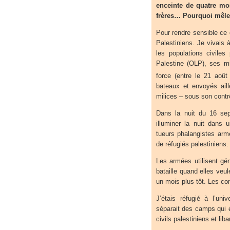
enceinte de quatre moi
frères… Pourquoi mêler 
Pour rendre sensible ce 
Palestiniens. Je vivais
les populations civiles 
Palestine (OLP), ses mi
force (entre le 21 août
bateaux et envoyés ail
milices – sous son contrô
Dans la nuit du 16 sept
illuminer la nuit dans 
tueurs phalangistes arm
de réfugiés palestiniens.
Les armées utilisent gé
bataille quand elles veul
un mois plus tôt. Les co
J’étais réfugié à l’uni
séparait des camps qui é
civils palestiniens et li