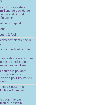
 ?
ctolib s’apprête à
 millions de donnés de
un projet d’IA… et
 échapper
ation du capital
fout !
us a à l’oeil
 des pompiers et ceux
le
isme, androïdes et lutte
mépris de classe » : une
ite des incendies pour
es jardins familiaux
p soutenue par Jeff
s’approprier des
loniales pour trouver du
 Congo
toire à Ceuta : les
lculs de Trump et
u
n’a pas « le droit
 bien au contraire