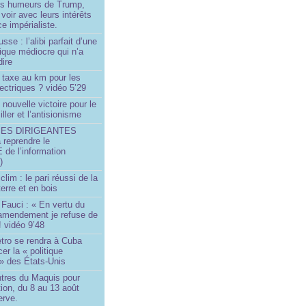
les humeurs de Trump,
 voir avec leurs intérêts
e impérialiste.
sse : l’alibi parfait d’une
tique médiocre qui n’a
dire
 taxe au km pour les
ectriques ? vidéo 5’29
 nouvelle victoire pour le
ller et l’antisionisme
SES DIRIGEANTES
 reprendre le
e l’information
)
lim : le pari réussi de la
erre et en bois
Fauci : « En vertu du
amendement je refuse de
! vidéo 9’48
tro se rendra à Cuba
er la « politique
» des États-Unis
tres du Maquis pour
ion, du 8 au 13 août
erve.