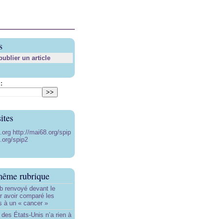
s
blier un article
:
ites
8.org
http://mai68.org/spip
.org/spip2
même rubrique
b renvoyé devant le
ur avoir comparé les
s à un « cancer »
e des États-Unis n’a rien à