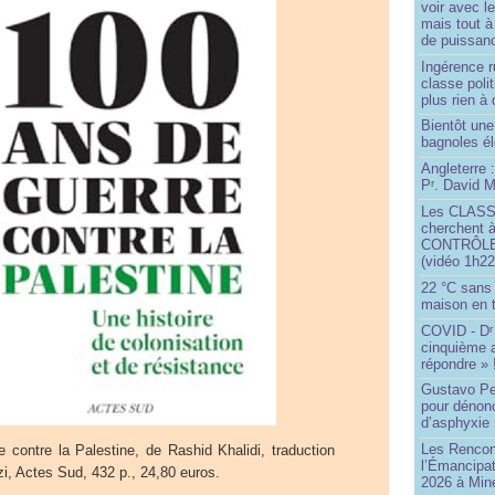
voir avec 
mais tout à
de puissanc
Ingérence ru
classe poli
plus rien à 
Bientôt une
bagnoles él
Angleterre :
P
. David Mi
r
Les CLAS
cherchent à
CONTRÔLE d
(vidéo 1h22
22 °C sans c
maison en t
COVID - D
r
cinquième 
répondre » 
Gustavo Pe
pour dénonc
d’asphyxie 
Les Rencon
 contre la Palestine, de Rashid Khalidi, traduction
l’Émancipat
i, Actes Sud, 432 p., 24,80 euros.
2026 à Min