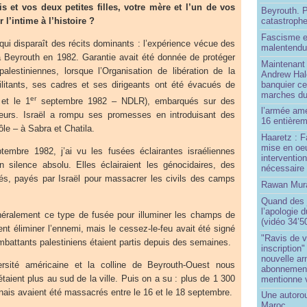
s et vos deux petites filles, votre mère et l’un de vos
Beyrouth. P
l’intime à l’histoire ?
catastroph
Fascisme e
qui disparaît des récits dominants : l’expérience vécue des
malentend
 à Beyrouth en 1982. Garantie avait été donnée de protéger
Maintenant 
palestiniennes, lorsque l’Organisation de libération de la
Andrew Hal
banquier ce
litants, ses cadres et ses dirigeants ont été évacués de
marches du
er
 et le 1
septembre 1982 – NDLR), embarqués sur des
l’armée amé
leurs. Israël a rompu ses promesses en introduisant des
16 entièrem
le – à Sabra et Chatila.
Haaretz : F
mise en oeu
embre 1982, j’ai vu les fusées éclairantes israéliennes
interventio
un silence absolu. Elles éclairaient les génocidaires, des
nécessaire
és, payés par Israël pour massacrer les civils des camps
Rawan Mura
Quand des j
l’apologie 
néralement ce type de fusée pour illuminer les champs de
(vidéo 34’5
ent éliminer l’ennemi, mais le cessez-le-feu avait été signé
"Ravis de v
mbattants palestiniens étaient partis depuis des semaines.
inscription"
nouvelle ar
versité américaine et la colline de Beyrouth-Ouest nous
abonnement 
taient plus au sud de la ville. Puis on a su : plus de 1 300
mentionne 
banais avaient été massacrés entre le 16 et le 18 septembre.
Une autoro
Maroc