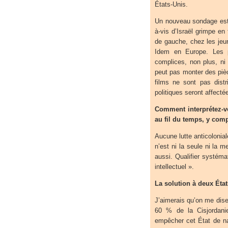
États-Unis.
Un nouveau sondage est p
à-vis d’Israël grimpe en
de gauche, chez les jeu
Idem en Europe. Les p
complices, non plus, ni 
peut pas monter des piè
films ne sont pas distr
politiques seront affectée
Comment interprétez-v
au fil du temps, y comp
Aucune lutte anticolonia
n’est ni la seule ni la m
aussi. Qualifier systéma
intellectuel ».
La solution à deux État
J’aimerais qu’on me dise
60 % de la Cisjordanie.
empêcher cet État de na