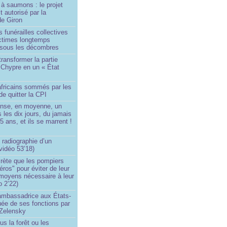
à saumons : le projet
t autorisé par la
de Giron
 funérailles collectives
ictimes longtemps
 sous les décombres
transformer la partie
 Chypre en un « État
?
africains sommés par les
de quitter la CPI
ense, en moyenne, un
s les dix jours, du jamais
5 ans, et ils se marrent !
 radiographie d’un
vidéo 53’18)
rète que les pompiers
éros" pour éviter de leur
 moyens nécessaire à leur
o 2’22)
’ambassadrice aux États-
ée de ses fonctions par
Zelensky
us la forêt ou les