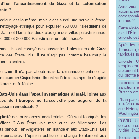
d’hui l’anéantissement de Gaza et la colonisation
Avez-vous v
anie ?
automatisé
correspond
 logique est la même, mais c’est aussi une nouvelle étape.
intimes ?
e nettoyage ethnique pour expulser 750 000 Palestiniens de
Cette vidéo
 Jaffa et Haïfa, les deux plus grandes villes palestiniennes.
c’est l’État
Gironde est
50 000 et 300 000 Palestiniens ont été chassés.
Après les f
nce. Ils ont essayé de chasser les Palestiniens de Gaza
Timisoara, 
fabriqués pa
ance des États-Unis. Il ne s’agit pas, comme beaucoup le
ment israélien.
Gironde : U
remplacera 
drôlement b
méricain. Il n’a pas abouti mais la dynamique continue. Un
qui profite 
n cours en Cisjordanie. Ils ont vidé trois camps de réfugiés
Incendies 
lkarem et à Jénine.
sanctions 
Russes emp
tats-Unis dans l’appui systématique à Israël, jointe aux
L’Iran passe
ques de l’Europe, ne laisse-t-elle pas augurer de la
à la “dissu
asse irrémédiable ?
que Netany
Washingto
plicité des puissances occidentales. Où sont fabriqués les
COVID : Un
aéliens ? Aux États-Unis mais aussi en Allemagne. Les
de ces 6 de
s partout : en Angleterre, en Irlande et aux États-Unis. Les
(vidéo_1h10
esponsables. L’opinion publique a changé totalement aux
Terrorisme