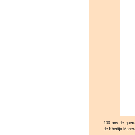
100 ans de guerre
de Khedija Maherz