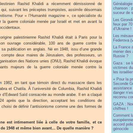
palestinien Rashid Khalidi a récemment démissionné de
Généalogie 
chanson : p
, qui, suivant les préceptes trumpistes, assimile désormais
suceur de 
sémitisme. Pour « l’Humanité magazine », ce spécialiste du
Les Girond
r la guerre coloniale menée par Israël et met en avant la
feux par 7
occidentaux.
d’Ukraine !
Les mésave
d’origine palestinienne Rashid Khalidi était à Paris pour la
Federova (v
son ouvrage considérable, 100 ans de guerre contre la
La France ai
s sa publication en anglais. Né en 1948, issu d’une grande
mener des a
ui compte deux maires de Jérusalem, des professeurs, un
Russie ?
rganisation des Nations unies (ONU), Rashid Khalidi évoque
Gaza : se l
nants majeurs de la guerre coloniale menée contre la
victimes du
les israélie
« Pour la p
 en 1982, en tant que témoin direct du massacre dans les
Seconde Gu
assistance
bra et Chatila. À l’université de Columbia, Rashid Khalidi
danger n’e
re d’Edward Saïd consacrée au monde arabe. Il en a claqué
reconnu com
24 après que la direction, acceptant les conditions de
GAZA : No
a choisi de définir l’antisionisme comme une des formes de
chiffres !
Comment l
européenne
ine est intimement liée à celle de votre famille, et ce
accord poli
 de 1948 et même bien avant… De quelle manière ?
génocide