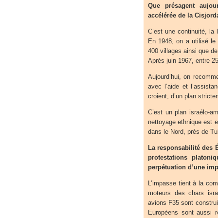
Que présagent aujour
accélérée de la Cisjord
C’est une continuité, la
En 1948, on a utilisé l
400 villages ainsi que de
Après juin 1967, entre 2
Aujourd’hui, on recomme
avec l’aide et l’assist
croient, d’un plan stricte
C’est un plan israélo-a
nettoyage ethnique est e
dans le Nord, près de Tu
La responsabilité des É
protestations platoni
perpétuation d’une imp
L’impasse tient à la com
moteurs des chars isr
avions F35 sont construit
Européens sont aussi r