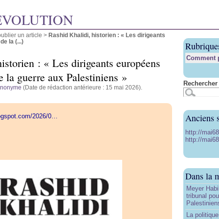
ÉVOLUTION
blier un article
>
Rashid Khalidi, historien : « Les dirigeants
 la (...)
Rubrique
Comment pu
istorien : « Les dirigeants européens
 la guerre aux Palestiniens »
Rechercher 
anonyme
(Date de rédaction antérieure : 15 mai 2026).
Anciens s
logspot.com/2026/0…
http://mai6
http://mai68
Dans la 
Meyer Habi
tribunal po
Palestinien
La politiqu