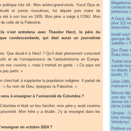
Mégaferme 
 politique très tôt. Mon arrière-grand-oncle, Yusuf Diya al-
contesté es
 érudit et juriste musulman, fut député puis maire de
préfecture 
a été à son tour en 1935. Mon père a siégé à l’ONU. Mon
A Gaza, des
 de celle de la Palestine.
pour 112 v
ensevelies
ncle s’est entretenu avec Theodor Herzl, le père du
Israël veut 
ique condescendante, qui était aussi un journaliste
grecque de
satellite » 
Des États 
ne. Que disait-il à Herzl ? Qu’il était pleinement conscient
États-Unis 
uifs et de l’omniprésence de l’antisémitisme en Europe.
Tsahal rec
êtes nos cousins », mais il mettait en garde : « Ce pays est
suicide tou
vu depuis 1
 pas partir. »
(audio_3’)
l’on cherchait à supplanter la population indigène. Il parlait de
Liban 1982,
massacre (
it : « Au nom de Dieu, épargnez la Palestine. »
Macron déc
enu à enseigner à l’université de Columbia ?
sont des "h
donner les
Columbia m’était un lieu familier, mon père y avait soutenu
tâche (vidé
 proximité. Mon frère y a étudié. J’y ai enseigné dans les
Ukraine : l
Unis révoqu
Volodymyr 
’enseigner en octobre 2024 ?
Préférez-vo