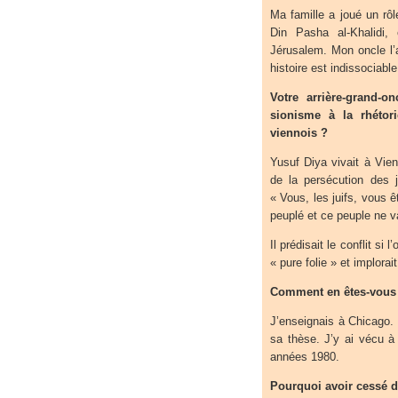
Ma famille a joué un rôle
Din Pasha al-Khalidi,
Jérusalem. Mon oncle l’
histoire est indissociable
Votre arrière-grand-o
sionisme à la rhétor
viennois ?
Yusuf Diya vivait à Vien
de la persécution des j
« Vous, les juifs, vous 
peuplé et ce peuple ne va
Il prédisait le conflit si 
« pure folie » et implora
Comment en êtes-vous v
J’enseignais à Chicago. 
sa thèse. J’y ai vécu à
années 1980.
Pourquoi avoir cessé d