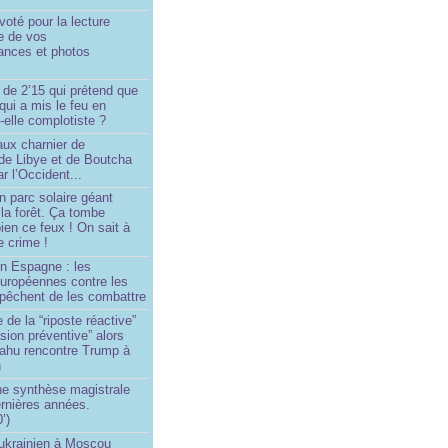
oté pour la lecture
e de vos
ances et photos
 de 2’15 qui prétend que
 qui a mis le feu en
-elle complotiste ?
aux charnier de
de Libye et de Boutcha
r l’Occident...
n parc solaire géant
la forêt. Ça tombe
ien ce feux ! On sait à
le crime !
en Espagne : les
européennes contre les
êchent de les combattre
 de la “riposte réactive”
asion préventive” alors
ahu rencontre Trump à
n
e synthèse magistrale
rnières années.
’)
 ukrainien à Moscou