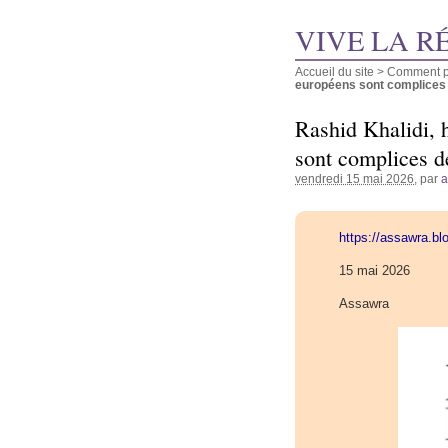
VIVE LA R
Accueil du site
>
Comment pu
européens sont complices de
Rashid Khalidi, h
sont complices de
vendredi 15 mai 2026
, par
https://assawra.b
15 mai 2026
Assawra