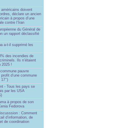
)
 américains doivent
 ordres, déclare un ancien
ricain à propos d’une
ale contre l’Iran
européenne du Général de
on un rapport déclassifié
a a-t-il supprimé les
0% des incendies de
criminels. Ils n’étaient
 2025 !
e commune pauvre
u profit d’une commune
 17’’)
nt - Tous les pays se
his par les USA
5)
Huma à propos de son
 Xenia Fedorova
 Discusssion : Comment
tail d’information, de
et de coordination