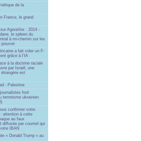
oétique de la
e
n France, le grand
u
sur AgoraVox : 2014 -
dane, le spleen du
ntral à mi-chemin sur les
 pouvoir
ricaine a fait voler un F-
ent grâce à l’IA
ace à la doctrine raciale
vre par Israël, une
n étrangère est
d - Palestine
ournalistes font
du terrorisme ukrainien
0)
ous confirmer votre
 : attention à cette
naque au faux
diffusée par courriel qui
votre IBAN
ute « Donald Trump » au