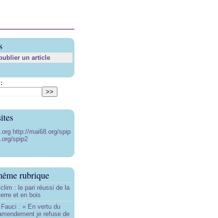
s
blier un article
:
ites
8.org
http://mai68.org/spip
.org/spip2
même rubrique
lim : le pari réussi de la
erre et en bois
Fauci : « En vertu du
amendement je refuse de