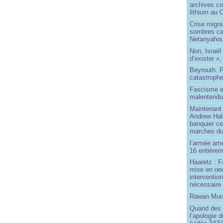
archives co
lithium au
Crise migra
sombres ca
Netanyaho
Non, Israël 
d’exister »,
Beyrouth. P
catastroph
Fascisme e
malentend
Maintenant 
Andrew Hal
banquier ce
marches du
l’armée amé
16 entièrem
Haaretz : F
mise en oeu
interventio
nécessaire
Rawan Mura
Quand des j
l’apologie 