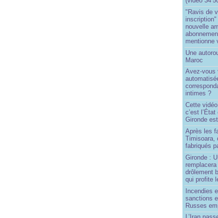
(vidéo 34’5
"Ravis de v
inscription"
nouvelle ar
abonnement 
mentionne 
Une autoro
Maroc
Avez-vous v
automatisé
correspond
intimes ?
Cette vidéo
c’est l’État
Gironde est
Après les f
Timisoara, 
fabriqués pa
Gironde : U
remplacera 
drôlement b
qui profite 
Incendies 
sanctions 
Russes emp
L’Iran passe