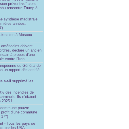
asion préventive” alors
ahu rencontre Trump à
n
e synthèse magistrale
rnières années.
’)
 ukrainien à Moscou
)
 américains doivent
 ordres, déclare un ancien
ricain à propos d’une
ale contre l’Iran
européenne du Général de
on un rapport déclassifié
a a-t-il supprimé les
0% des incendies de
criminels. Ils n’étaient
 2025 !
e commune pauvre
u profit d’une commune
 17’’)
nt - Tous les pays se
his par les USA