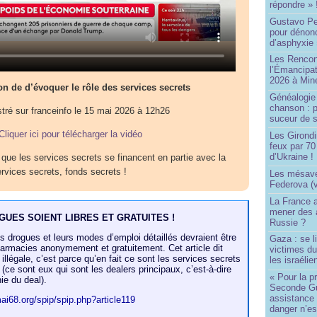
répondre » 
Gustavo Pe
pour dénonc
d’asphyxie 
Les Rencon
l’Émancipat
2026 à Min
n de d’évoquer le rôle des services secrets
Généalogie 
chanson : p
stré sur franceinfo le 15 mai 2026 à 12h26
suceur de 
Cliquer ici pour télécharger la vidéo
Les Girond
feux par 7
d’Ukraine !
 que les services secrets se financent en partie avec la
ervices secrets, fonds secrets !
Les mésave
Federova (v
La France ai
mener des a
UES SOIENT LIBRES ET GRATUITES !
Russie ?
drogues et leurs modes d’emploi détaillés devraient être
Gaza : se l
harmacies anonymement et gratuitement. Cet article dit
victimes du
 illégale, c’est parce qu’en fait ce sont les services secrets
les israélie
t (ce sont eux qui sont les dealers principaux, c’est-à-dire
« Pour la p
hie du deal).
Seconde Gu
assistance
mai68.org/spip/spip.php?article119
danger n’e