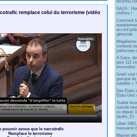
reconnu com
GAZA : No
cotrafic remplace celui du terrorisme (vidéo
chiffres !
Comment l
européenne
accord poli
génocide
Mégaferme 
contesté es
préfecture 
A Gaza, des
pour 112 v
ensevelies
Israël veut 
grecque de
satellite » 
Des États 
États-Unis 
Tsahal rec
suicide tou
vu depuis 1
(audio_3’)
Liban 1982,
massacre (
e pouvoir avoue que le narcotrafic
Remplace le terrorisme
Macron déc