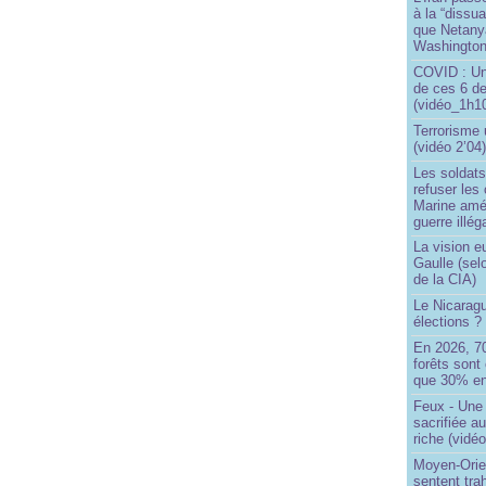
à la “dissu
que Netany
Washingto
COVID : Un
de ces 6 de
(vidéo_1h10
Terrorisme
(vidéo 2’04
Les soldats
refuser les
Marine amé
guerre illég
La vision 
Gaulle (sel
de la CIA)
Le Nicaragu
élections ?
En 2026, 7
forêts sont 
que 30% en
Feux - Un
sacrifiée a
riche (vidéo
Moyen-Orie
sentent tra