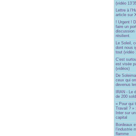
(vidéo 13’3
Lettre à l’
article sur
! Urgent !
faire un por
discussion 
résilient.
Le Soleil, c
dont nous 
tout (vidéo
C’est surto
est visée p
(vidéos)
De Soleima
ceux qui o
devenus le
IRAN - Le d
de 200 sol
« Pour qui 
Travail ? »
Inter sur u
capital
Bordeaux et
l’industrie 
flamme