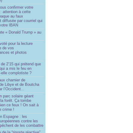
0)
ous confirmer votre
 : attention à cette
naque au faux
diffusée par courriel qui
votre IBAN
ute « Donald Trump » au
oté pour la lecture
e de vos
ances et photos
 de 2’15 qui prétend que
 qui a mis le feu en
-elle complotiste ?
aux charnier de
de Libye et de Boutcha
r l’Occident...
n parc solaire géant
la forêt. Ça tombe
ien ce feux ! On sait à
le crime !
en Espagne : les
européennes contre les
êchent de les combattre
 de la “riposte réactive”