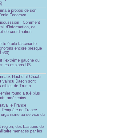
5)
Huma à propos de son
 Xenia Fedorova
 Discusssion : Comment
tail d’information, de
et de coordination
ette étoile fascinante
ignorons encore presque
 1h30)
ut l’extrême gauche qui
ar les espions US
ni aux Hachd al‑Chaabi :
nt vaincu Daech sont
s cibles de Trump
ernier round a tué plus
dats américains
travaille France
 : l’enquête de France
n organisme au service du
 région, des bastions de
militaire menacés par les