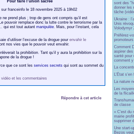
Pour faire l’union sacrée
sont des "h
donner les
é sur franceinfo le 18 novembre 2025 à 19h02
tâche (vidé
e ne prend plus ; trop de gens ont compris qu’il est
Ukraine : l
 Le pouvoir remplace donc la lutte contre le terrorisme par la
Unis révoqu
c… qui est tout autant
manipulée
. Mais, pour l’instant, cela
Volodymyr 
Préférez-vo
promoteurs
aie d’utiliser l’excuse de la drogue pour
envahir le
sont nos vies que le pouvoir veut envahir.
Comment Do
aspirer des
enlèverait la prohibition. Tant qu’il y aura la prohibition sur la
santé pour 
apone de la drogue !
comment y
parce que ce sont les
services secrets
qui sont au sommet du
La concentr
L’État s’en 
 la vidéo et les commentaires
La nature no
Les moyens
de la flicail
Répondre à cet article
Transhuman
de classe
« C’est du 
mairie prof
supprimer d
Une start-u
Bezos veut 