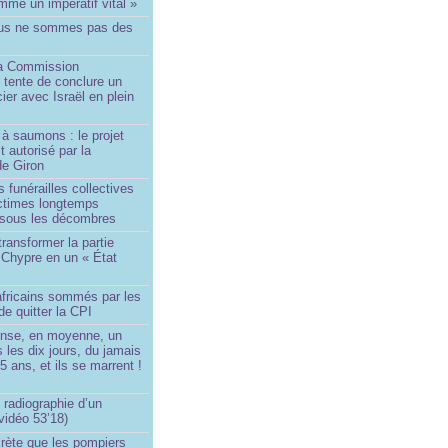
me un impératif vital »
us ne sommes pas des
a Commission
 tente de conclure un
cier avec Israël en plein
à saumons : le projet
t autorisé par la
de Giron
 funérailles collectives
ictimes longtemps
 sous les décombres
transformer la partie
 Chypre en un « État
?
africains sommés par les
de quitter la CPI
ense, en moyenne, un
s les dix jours, du jamais
5 ans, et ils se marrent !
 radiographie d’un
vidéo 53’18)
rète que les pompiers