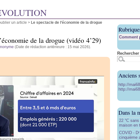
ÉVOLUTION
blier un article
>
Le spectacle de l’économie de la drogue
Rubrique
Comment pu
l’économie de la drogue (vidéo 4’29)
anonyme
(Date de rédaction antérieure : 15 mai 2026).
Rechercher 
Anciens s
http://mai6
http://mai68
Dans la 
22 °C sans c
maison en t
COVID - D
r
cinquième 