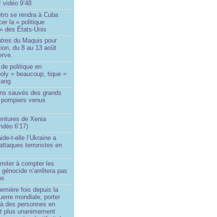
! vidéo 9’48
tro se rendra à Cuba
er la « politique
» des États-Unis
tres du Maquis pour
ion, du 8 au 13 août
erve.
de politique en
oly = beaucoup, tique =
sang
ins sauvés des grands
0 pompiers venus
ntures de Xenia
idéo 6’17)
de-t-elle l’Ukraine a
ttaques terroristes en
imiter à compter les
 génocide n’arrêtera pas
ns
remière fois depuis la
erre mondiale, porter
 à des personnes en
st plus unanimement