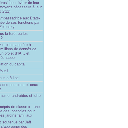
éros" pour éviter de leur
 moyens nécessaire à leur
o 2’22)
’ambassadrice aux États-
ée de ses fonctions par
Zelensky
us la forêt ou les
 ?
ctolib s’apprête à
 millions de donnés de
un projet d’IA… et
 échapper
ation du capital
fout !
us a à l’oeil
 des pompiers et ceux
le
isme, androïdes et lutte
mépris de classe » : une
ite des incendies pour
es jardins familiaux
p soutenue par Jeff
s’approprier des