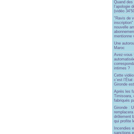
Quand des j
l’apologie 
(vidéo 34’5
"Ravis de v
inscription"
nouvelle ar
abonnement 
mentionne 
Une autoro
Maroc
Avez-vous v
automatisé
correspond
intimes ?
Cette vidéo
c’est l’État
Gironde est
Après les f
Timisoara, 
fabriqués pa
Gironde : U
remplacera 
drôlement b
qui profite 
Incendies 
sanctions 