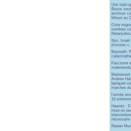
Une start-u
Bezos veut 
archives co
lithium au
Crise migra
sombres ca
Netanyaho
Non, Israël 
d’exister »,
Beyrouth. P
catastroph
Fascisme e
malentend
Maintenant 
Andrew Hal
banquier ce
marches du
l’armée amé
16 entièrem
Haaretz : F
mise en oeu
interventio
nécessaire
Rawan Mura