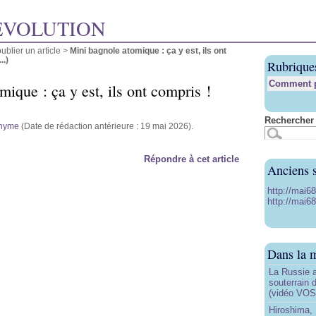
ÉVOLUTION
blier un article
>
Mini bagnole atomique : ça y est, ils ont
..)
Rubrique
Comment pu
ique : ça y est, ils ont compris !
Rechercher 
nyme
(Date de rédaction antérieure : 19 mai 2026).
Répondre à cet article
Anciens s
http://mai6
http://mai68
Dans la 
La Russie a
souterrain 
(vidéo VOS
Hiroshima, 