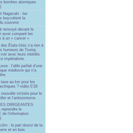
es bombes atomiques
)
t Nagazaki - les
x boycottent la
du souvenir
b renvoyé devant le
ur avoir comparé les
s à un « cancer »
e des États-Unis n’a rien à
les humeurs de Trump,
 voir avec leurs intérêts
e impérialiste.
sse : l’alibi parfait d’une
tique médiocre qui n’a
dire
 taxe au km pour les
ectriques ? vidéo 5’29
 nouvelle victoire pour le
ller et l’antisionisme
SES DIRIGEANTES
 reprendre le
e l’information
)
lim : le pari réussi de la
erre et en bois