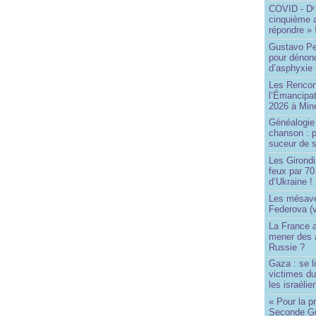
COVID - D
r
cinquième 
répondre » 
Gustavo Pe
pour dénonc
d’asphyxie 
Les Rencon
l’Émancipat
2026 à Min
Généalogie 
chanson : p
suceur de 
Les Girond
feux par 7
d’Ukraine !
Les mésave
Federova (v
La France ai
mener des a
Russie ?
Gaza : se l
victimes du
les israélie
« Pour la p
Seconde Gu