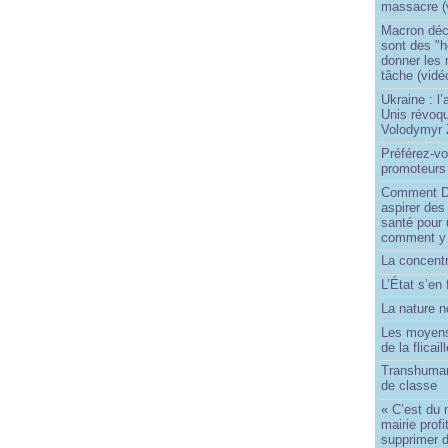
massacre (
Macron déc
sont des "h
donner les
tâche (vidé
Ukraine : l
Unis révoqu
Volodymyr 
Préférez-vo
promoteurs
Comment Do
aspirer des
santé pour 
comment y
La concentr
L’État s’en 
La nature no
Les moyens
de la flicail
Transhuman
de classe
« C’est du 
mairie prof
supprimer d