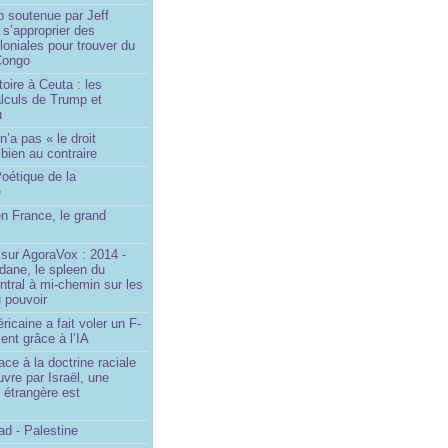
p soutenue par Jeff
s’approprier des
loniales pour trouver du
 Congo
toire à Ceuta : les
lculs de Trump et
u
n’a pas « le droit
 bien au contraire
oétique de la
e
n France, le grand
u
sur AgoraVox : 2014 -
dane, le spleen du
ntral à mi-chemin sur les
 pouvoir
ricaine a fait voler un F-
ent grâce à l’IA
ace à la doctrine raciale
vre par Israël, une
n étrangère est
d - Palestine