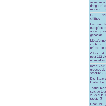
assistance
danger n’e
reconnu com
GAZA : No
chiffres !
Comment l
européenne
accord poli
génocide
Mégaferme 
contesté es
préfecture 
A Gaza, des
pour 112 v
ensevelies
Israël veut 
grecque de
satellite » 
Des États 
États-Unis 
Tsahal rec
suicide tou
vu depuis 1
(audio_3’)
Liban 1982,