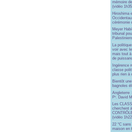
mémoire d
(vidéo 1h35
Hiroshima e
Occidentau
cérémonie 
Meyer Habi
tribunal po
Palestinien
La politiqu
voir avec 
mais tout à
de puissanc
Ingérence ru
classe poli
plus rien à 
Bientôt une
bagnoles él
Angleterre :
P
. David Mi
r
Les CLAS
cherchent à
CONTRÔLE d
(vidéo 1h22
22 °C sans c
maison en t