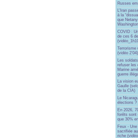
Russes emp
L’Iran passe
à la “dissu
que Netany
Washingto
COVID : Un
de ces 6 de
(vidéo_1h10
Terrorisme
(vidéo 2’04
Les soldats
refuser les
Marine amé
guerre illég
La vision 
Gaulle (sel
de la CIA)
Le Nicaragu
élections ?
En 2026, 7
forêts sont 
que 30% en
Feux - Un
sacrifiée a
riche (vidéo