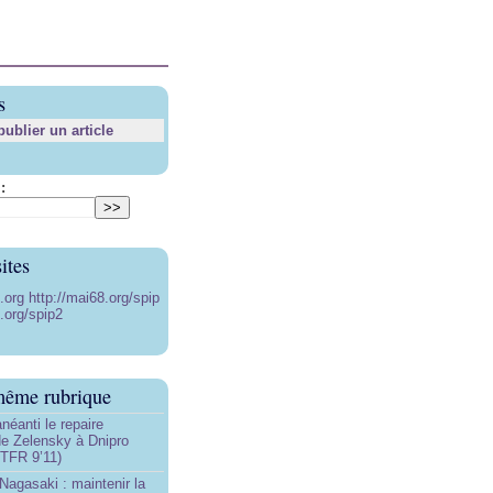
s
blier un article
:
ites
8.org
http://mai68.org/spip
.org/spip2
même rubrique
néanti le repaire
de Zelensky à Dnipro
TFR 9’11)
Nagasaki : maintenir la