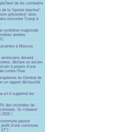
êchent de les combattre
 de la “riposte réactive”
asion préventive” alors
ahu rencontre Trump à
n
e synthèse magistrale
rnières années.
’)
 ukrainien à Moscou
)
 américains doivent
 ordres, déclare un ancien
ricain à propos d’une
ale contre l’Iran
européenne du Général de
on un rapport déclassifié
a a-t-il supprimé les
0% des incendies de
criminels. Ils n’étaient
 2025 !
e commune pauvre
u profit d’une commune
 17’’)