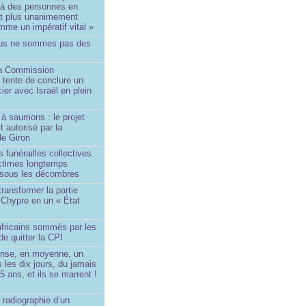
 à des personnes en
st plus unanimement
me un impératif vital »
us ne sommes pas des
a Commission
 tente de conclure un
cier avec Israël en plein
à saumons : le projet
t autorisé par la
de Giron
 funérailles collectives
ictimes longtemps
 sous les décombres
transformer la partie
 Chypre en un « État
?
africains sommés par les
de quitter la CPI
ense, en moyenne, un
s les dix jours, du jamais
5 ans, et ils se marrent !
 radiographie d’un