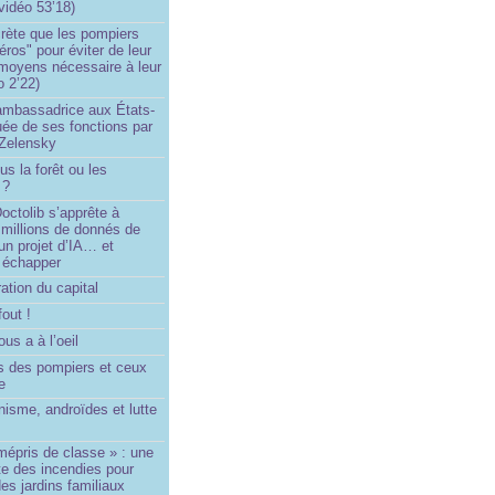
vidéo 53’18)
rète que les pompiers
éros" pour éviter de leur
 moyens nécessaire à leur
o 2’22)
’ambassadrice aux États-
ée de ses fonctions par
Zelensky
us la forêt ou les
 ?
ctolib s’apprête à
 millions de donnés de
un projet d’IA… et
 échapper
ation du capital
fout !
us a à l’oeil
 des pompiers et ceux
le
isme, androïdes et lutte
mépris de classe » : une
ite des incendies pour
es jardins familiaux