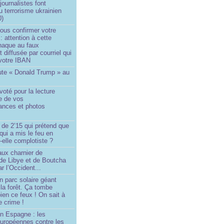
ournalistes font
du terrorisme ukrainien
0)
ous confirmer votre
 : attention à cette
naque au faux
diffusée par courriel qui
votre IBAN
ute « Donald Trump » au
oté pour la lecture
e de vos
ances et photos
 de 2’15 qui prétend que
 qui a mis le feu en
-elle complotiste ?
aux charnier de
de Libye et de Boutcha
r l’Occident...
n parc solaire géant
la forêt. Ça tombe
ien ce feux ! On sait à
le crime !
en Espagne : les
européennes contre les