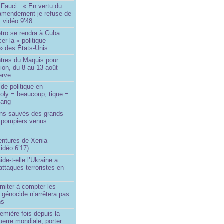
Fauci : « En vertu du
amendement je refuse de
! vidéo 9’48
tro se rendra à Cuba
er la « politique
» des États-Unis
tres du Maquis pour
ion, du 8 au 13 août
erve.
de politique en
oly = beaucoup, tique =
sang
ins sauvés des grands
0 pompiers venus
ntures de Xenia
idéo 6’17)
de-t-elle l’Ukraine a
ttaques terroristes en
imiter à compter les
 génocide n’arrêtera pas
ns
remière fois depuis la
erre mondiale, porter