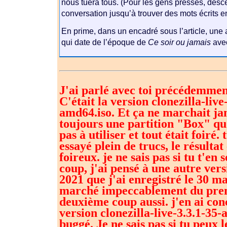
nous tuera tous. (Pour les gens pressés, desc
conversation jusqu’à trouver des mots écrits en
En prime, dans un encadré sous l’article, une 
qui date de l’époque de
Ce soir ou jamais
avec
J'ai parlé avec toi précédemment
C'était la version clonezilla-live
amd64.iso. Et ça ne marchait jam
toujours une partition "Box" qu'
pas à utiliser et tout était foiré. 
essayé plein de trucs, le résultat
foireux. je ne sais pas si tu t'en
coup, j'ai pensé à une autre vers
2021 que j'ai enregistré le 30 ma
marché impeccablement du prem
deuxième coup aussi. j'en ai con
version clonezilla-live-3.3.1-35-
buggé. Je ne sais pas si tu peux 